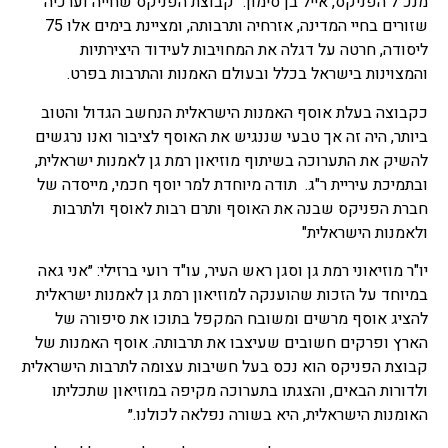
מנכ"ל הפניקס, אייל בן סימון: "קבוצת הפניקס שחייה וערכיה
שזורים בחיי המדינה, אזרחיה ותרבותה, ומציינת בימים אלו 75
ליסודה, חרטה על דגלה את המחויבות לעידוד היצירתיות
והמצוינות בישראל בכלל ובעולם האמנות והתרבות בפרט.
כקבוצה בעלת אוסף האמנות הישראלית הנחשב הגדול והטוב
ביותר, היה זה אך טבעי שננגיש את האוסף לציבור ואנו נרגשים
להשיק את התערוכה בשיתוף מוזיאון רמת גן לאמנות ישראלית,
ובתמיכת עיריית ר"ג. תודה מיוחדת למר יוסף חכמי, מייסדה של
חברת הפניקס שבנה את האוסף ותרם רבות לאוסף ולתרבות
ולאמנות הישראלית"
יו"ר מוזיאוני רמת גן וסגן ראש העיר, עו"ד רועי ברזילי: ״אני גאה
במיוחד על הזכות שהוענקה למוזיאון רמת גן לאמנות ישראלית
להציג אוסף מרשים ומשובח המקפל בתוכו את סיפורה של
הארץ ופרקים חשובים שעיצבו את תרבותה. אוסף האמנות של
קבוצת הפניקס הוא נכס בעל חשיבות עצומה לתרבות הישראלית
ולדורות הבאים, והצגתו בתערוכה מקיפה במוזיאון שתכליתו
האומנות הישראלית, היא בשורה נפלאה לכולנו.״