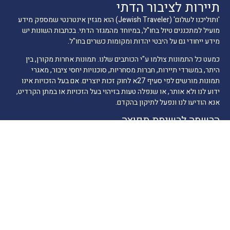
תיירות לציבור הדתי
'ותוליכנו לשלום' (Jewish Traveler) הוא מגזין אינטרנטי שמספק מידע
מועיל למתכננים טיול בחו"ל, במיוחד מהמגזר הדתי. בכתבות השונות יש
מידע ייחודי גם על היבטי יהדות ומקומות כשרים בחו"ל.
כמעט כל התמונות צולמו ע"י הכותבים שלנו. תמונות אחרות מקורן, בין
היתר, במשרדי תיירות, חברות מסחריות, סוכנויות יחסי ציבור, מאגרי
תמונות מורשים לפי סעיף 27א לחוק זכות יוצרים. אם בעל הזכויות אינו
ידוע לנו ולא אותר, או שנפלה טעות בזיהוי בעל הזכויות או במתן הקרדיט,
אנא הודיעו לנו ונפעל לתיקון בהקדם.
הרשמה לרשימת תפוצה
דואר אלקטרוני