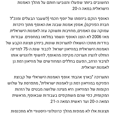
החשובים ביותר שפעלו והטביעו חותם על מהלך האמנות
הישראלית במאה ה-20.
האוסף הוקם ביוזמתו של יוסף חכמי (לשעבר הבעלים ומנכ"ל
חברת הפניקס), אספן אמנות שבנה את האוסף מתוך היכרות
עמוקה עם האמנים, מחויבות ותשוקה עזה לאמנות הישראלית.
מאז 2006 לא הוצג האוסף ונשמר במלואו במחסנים. עבודות
בודדות מתוכו הושאלו לתערוכות שונות, ביניהן תצוגת הקבע של
האמנות הישראלית במוזיאון ישראל. לכבוד שנת ה-75 למדינה
הוחלט להציג תערוכה מקיפה מהאוסף, לחשוף ולהנגיש אותו
לציבור הרחב, הפעם בחללים המחודשים של מוזיאון רמת גן
לאמנות ישראלית.
התערוכה "בארץ אהבתי: אוסף האמנות הישראלי של קבוצת
הפניקס במוזיאון רמת גן לאמנות ישראלית", מתפרסת על שלוש
הקומות של המוזיאון. היא מציגה שלושה מבטים על הזהות
המקומית, כפי שהם משתקפים בעבודות שבאוסף, מראשית
המאה ה-20 ועד ראשית המאה ה-21.
תצוגות אלו לא ממפות מהלך כרונולוגי-היסטורי ולא מתכנסות