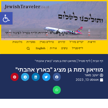
JewishTraveler
.co.il
פתח סרגל
ותוליכנו לשלום
נ
ב
סיעתא דשמיא
- תיירות ולייף סטייל לציבור הדתי
חדשות
יעדים בחו"ל
קרוזים
טיולים בארץ
מסעדות
מלונאות
לייף סטייל
טיפים
אודות
English
דף הבית
|
לייף סטייל
|
מוזיאון רמת גן מציג "בארץ אהבתי"
מוזיאון רמת גן מציג "בארץ אהבתי"
יעקב מאור
אוגוסט 13, 2023