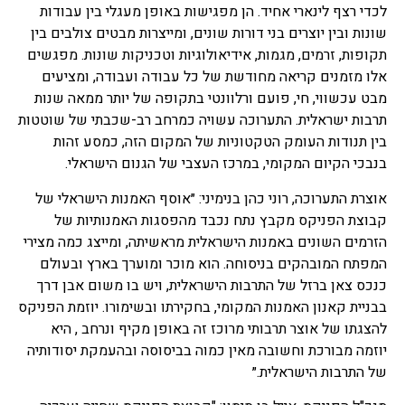
לכדי רצף לינארי אחיד. הן מפגישות באופן מעגלי בין עבודות
שונות ובין יוצרים בני דורות שונים, ומייצרות מבטים צולבים בין
תקופות, זרמים, מגמות, אידיאולוגיות וטכניקות שונות. מפגשים
אלו מזמנים קריאה מחודשת של כל עבודה ועבודה, ומציעים
מבט עכשווי, חי, פועם ורלוונטי בתקופה של יותר ממאה שנות
תרבות ישראלית. התערוכה עשויה כמרחב רב-שכבתי של שוטטות
בין תנודות העומק הטקטוניות של המקום הזה, כמסע זהות
בנבכי הקיום המקומי, במרכז העצבי של הגנום הישראלי.
אוצרת התערוכה, רוני כהן בנימיני: ״אוסף האמנות הישראלי של
קבוצת הפניקס מקבץ נתח נכבד מהפסגות האמנותיות של
הזרמים השונים באמנות הישראלית מראשיתה, ומייצג כמה מצירי
המפתח המובהקים בניסוחה. הוא מוכר ומוערך בארץ ובעולם
כנכס צאן ברזל של התרבות הישראלית, ויש בו משום אבן דרך
בבניית קאנון האמנות המקומי, בחקירתו ובשימורו. יוזמת הפניקס
להצגתו של אוצר תרבותי מרוכז זה באופן מקיף ונרחב , היא
יוזמה מבורכת וחשובה מאין כמוה בביסוסה ובהעמקת יסודותיה
של התרבות הישראלית.״