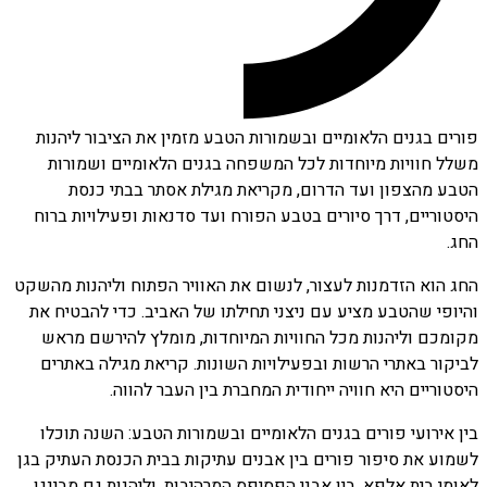
פורים בגנים הלאומיים ובשמורות הטבע מזמין את הציבור ליהנות
משלל חוויות מיוחדות לכל המשפחה בגנים הלאומיים ושמורות
הטבע מהצפון ועד הדרום, מקריאת מגילת אסתר בבתי כנסת
היסטוריים, דרך סיורים בטבע הפורח ועד סדנאות ופעילויות ברוח
החג.
החג הוא הזדמנות לעצור, לנשום את האוויר הפתוח וליהנות מהשקט
והיופי שהטבע מציע עם ניצני תחילתו של האביב. כדי להבטיח את
מקומכם וליהנות מכל החוויות המיוחדות, מומלץ להירשם מראש
לביקור באתרי הרשות ובפעילויות השונות. קריאת מגילה באתרים
היסטוריים היא חוויה ייחודית המחברת בין העבר להווה.
בין אירועי פורים בגנים הלאומיים ובשמורות הטבע: השנה תוכלו
לשמוע את סיפור פורים בין אבנים עתיקות בבית הכנסת העתיק בגן
לאומי בית אלפא, בין אבני הפסיפס המרהיבות, וליהנות גם מבינגו