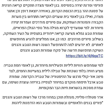
פורימי וסדנת יצירה בפסיפס. בגן לאומי מצדה תתקיים קריאה חגיגית
על פסגת ההר בבית הכנסת הקדום, באווירה יוצאת דופן וכן אתגר
מצדה, ואילו בגן לאומי בית שערים הקריאה תתרחש בין מערות
הקבורה והמנורות העתיקות, עם סיורים מודרכים ועמדות יצירה
מיוחדות. למי שמעדיף לקרוא מגילה מול נופי הגולן הפראיים,
שמורת טבע גמלא מציעה קריאה ייחודית בתצפית על העיר העתיקה,
בשילוב סיורים מרהיבים. כמו כן, אנו ממליצים להגיע מחופשים
לאתרים. לא יודעים למה להתחפש? השנה רשות הטבע והגנים
השיקה תחפושת חדשה של פקח שמורות הטבע והגנים
https://bit.ly/4jNqaTC
למי שמחפש חוויות ליליות ופעילויות מיוחדות, גן לאומי חמת טבריה
מציע חוויה בלתי נשכחת של טבילה לילית במעיינות החמים, לצד
מיצג אור-קולי מרגש על ההיסטוריה של טבריה הקדומה. שמורת
טבע ארבל תיפתח מוקדם במיוחד לצפייה בזריחה עוצרת נשימה, עם
עמדת מסכות בהשראת חיות הבר המקומיות.
אדר סטולרו-מליחי, מנהלת תוכן במחוז מרכז של רשות הטבע והגנים:
"פורים בגנים הלאומיים ובשמורות הטבע הוא הזדמנות ליהנות