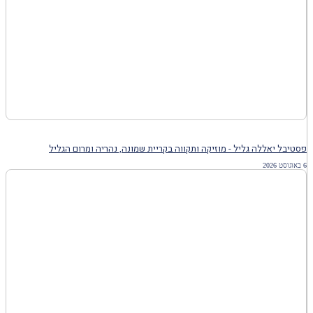
פסטיבל יאללה גליל - מוזיקה ותקווה בקריית שמונה, נהריה ומרום הגליל
6 באוגוסט 2026