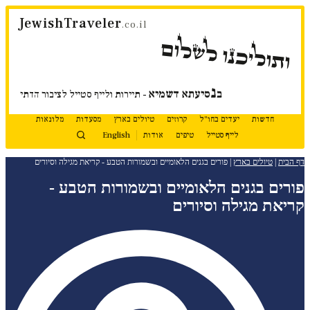
דלג
JewishTraveler
לתוכן
.co.il
ותוליכנו לשלום
נ
ב
סיעתא דשמיא
- תיירות ולייף סטייל לציבור הדתי
חדשות
יעדים בחו"ל
קרוזים
טיולים בארץ
מסעדות
מלונאות
לייף סטייל
טיפים
אודות
English
דף הבית
|
טיולים בארץ
|
פורים בגנים הלאומיים ובשמורות הטבע - קריאת מגילה וסיורים
פורים בגנים הלאומיים ובשמורות הטבע -
קריאת מגילה וסיורים