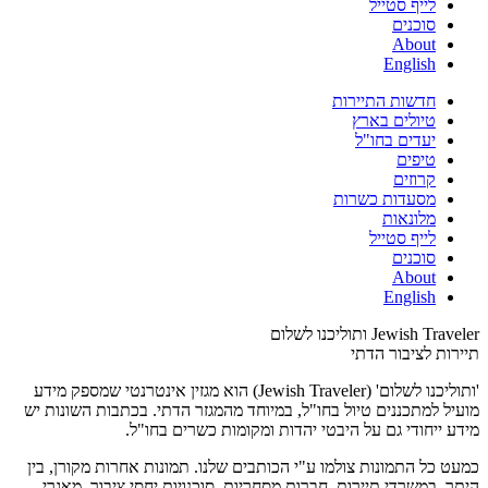
לייף סטייל
סוכנים
About
English
חדשות התיירות
טיולים בארץ
יעדים בחו"ל
טיפים
קרוזים
מסעדות כשרות
מלונאות
לייף סטייל
סוכנים
About
English
Jewish Traveler ותוליכנו לשלום
תיירות לציבור הדתי
'ותוליכנו לשלום' (Jewish Traveler) הוא מגזין אינטרנטי שמספק מידע
מועיל למתכננים טיול בחו"ל, במיוחד מהמגזר הדתי. בכתבות השונות יש
מידע ייחודי גם על היבטי יהדות ומקומות כשרים בחו"ל.
כמעט כל התמונות צולמו ע"י הכותבים שלנו. תמונות אחרות מקורן, בין
היתר, במשרדי תיירות, חברות מסחריות, סוכנויות יחסי ציבור, מאגרי