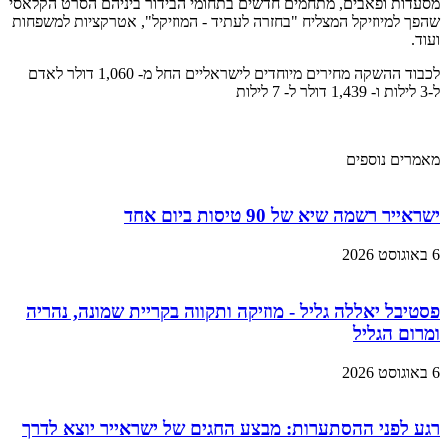
מסעדות ופאבים, מתחמים חדשים בתחומי הבידור ביניהם הסרט הקלאסי
שהפך למיוזיקל המצליח "בחזרה לעתיד - המוזיקל", אטרקציות למשפחות
ועוד.
לכבוד ההשקה מחירים מיוחדים לישראליים החל מ- 1,060 דולר לאדם
ל-3 לילות ו- 1,439 דולר ל- 7 לילות
מאמרים נוספים
ישראייר רשמה שיא של 90 טיסות ביום אחד
6 באוגוסט 2026
פסטיבל יאללה גליל - מוזיקה ותקווה בקריית שמונה, נהריה
ומרום הגליל
6 באוגוסט 2026
רגע לפני ההסתערות: מבצע החגים של ישראייר יוצא לדרך