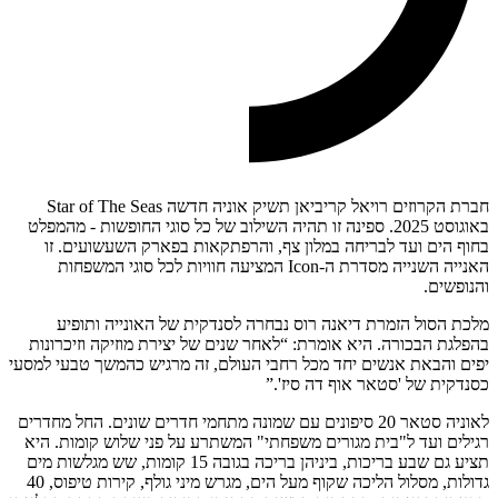
חברת הקרוזים רויאל קריביאן תשיק אוניה חדשה Star of The Seas
באוגוסט 2025. ספינה זו תהיה השילוב של כל סוגי החופשות - מהמפלט
בחוף הים ועד לבריחה במלון צף, והרפתקאות בפארק השעשועים. זו
האנייה השנייה מסדרת ה-Icon המציעה חוויות לכל סוגי המשפחות
והנופשים.
מלכת הסול הזמרת דיאנה רוס נבחרה לסנדקית של האונייה ותופיע
בהפלגת הבכורה. היא אומרת: “לאחר שנים של יצירת מוזיקה וזיכרונות
יפים והבאת אנשים יחד מכל רחבי העולם, זה מרגיש כהמשך טבעי למסעי
כסנדקית של 'סטאר אוף דה סיז'.”
לאוניה סטאר 20 סיפונים עם שמונה מתחמי חדרים שונים. החל מחדרים
רגילים ועד ל"בית מגורים משפחתי" המשתרע על פני שלוש קומות. היא
תציע גם שבע בריכות, ביניהן בריכה בגובה 15 קומות, שש מגלשות מים
גדולות, מסלול הליכה שקוף מעל הים, מגרש מיני גולף, קירות טיפוס, 40