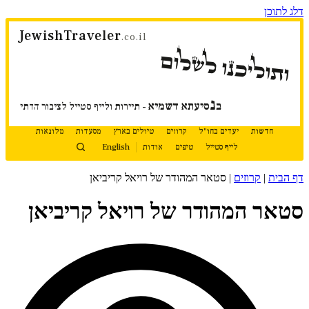
דלג לתוכן
JewishTraveler
.co.il
ותוליכנו לשלום
נ
ב
סיעתא דשמיא
- תיירות ולייף סטייל לציבור הדתי
חדשות
יעדים בחו"ל
קרוזים
טיולים בארץ
מסעדות
מלונאות
לייף סטייל
טיפים
אודות
English
דף הבית
|
קרוזים
|
סטאר המהודר של רויאל קריביאן
סטאר המהודר של רויאל קריביאן