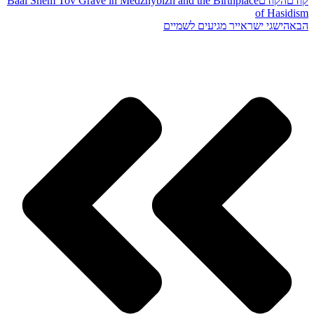
קודם
הקודם
Baal Shem Tov Grave in Medzhybizh and the Birthplace
of Hasidism
הבא
הישגי ישראייר מגיעים לשמיים