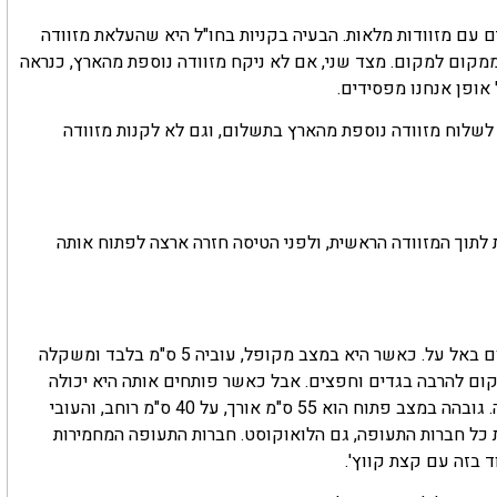
ים עם מזוודות מלאות. הבעיה בקניות בחו"ל היא שהעלאת מזוודה
ממקום למקום. מצד שני, אם לא ניקח מזוודה נוספת מהארץ, כנראה
 אופן אנחנו מפסידים.
 לשלוח מזוודה נוספת מהארץ בתשלום, וגם לא לקנות מזוודה
לתוך המזוודה הראשית, ולפני הטיסה חזרה ארצה לפתוח אותה
המזוודה החדשה נקראת "פלקס" FLEX כמו אחד ממסלולי התשלום באל על. כאשר היא במצב מקופל, עוביה 5 ס"מ בלבד ומשקלה
 יש מקום להרבה בגדים וחפצים. אבל כאשר פותחים אותה היא יכולה
במצב פתוח הוא 55 ס"מ אורך, על 40 ס"מ רוחב, והעובי
מתאימות לדרישות כל חברות התעופה, גם הלואוקוסט. חברות התעופה המחמירות