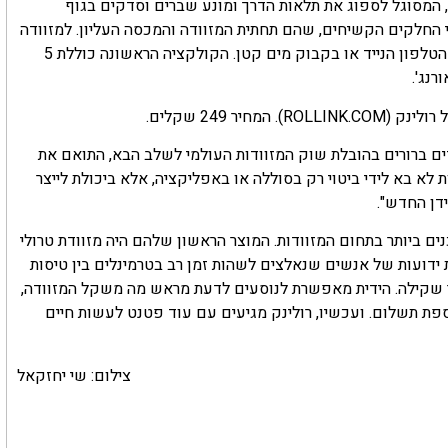
 המסוגל לספוג את תלאות הדרך ומונע שברים וסדקים בגוף
 החלקים הקשיחים, שהם תחתית המזוודה והמכסה העליון. למזוודה
שני גלגלים, ידית טרולי וכיס חיצוני המיועד לאחסון כרטיס הטיסה, הטלפון הנייד או בקבוק מים קטן. הקולקציה הראשונה כוללת 5
רנג'.
ר 249 שקלים.
עדים ברורים בהובלת שוק המזוודות העולמי לשלב הבא, התואם את
 לא בא לידי ביטוי רק בסוללה או באפליקציה, אלא ביכולת לייצר
דן החדש".
ם ביותר בתחום המזוודות. המוצר הראשון שלהם היה מזוודת טרולי
 ידועות של אנשים שנאלצים לשהות זמן רב בטרמינלים בין טיסות
ר שקילה. הידית מאפשרת לנוסעים לדעת מראש מה משקל המזוודה,
ת תשלום. ועכשיו, רולינק מגיעים עם עוד פטנט לעשות חיים
צילום: שי יחזקאל