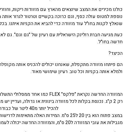
כולנו מכירים את המצב שיוצאים מהארץ עם מזוודות ריקות, וחוזר
נוספת למטוס עולה כסף, וגם כרוכה בקשיים וטרטור לגרור אותה 
שנאלץ לקנות בחו"ל עוד מזוודה כדי להביא את הקניות איתנו. בכל
כעת מגיעה חברת רולינק הישראלית עם רעיון של "גם וגם". גם לא
חדשה בחו"ל.
הכיצד?
הם פיתחו מזוודה מתקפלת, שאנחנו יכולים להכניס אותה מקופלת 
ולמלא אותה בקניות וכל טוב. רעיון שימושי מאוד.
רק 2 ק"ג. נכנסת בקלות לכל מזוודה בינונית או גדולה, ועדיין
להכיל יותר מ40 ליטר של כבודה. גובהה
במצב פתוח הוא בין 20 ל25 ס"מ. המידות האלה 
מגבילות את עובי המזוודה ל20 ס"מ, והמזוודה החדשה יכולה לעמוד בזה עם קצת קווץ'.