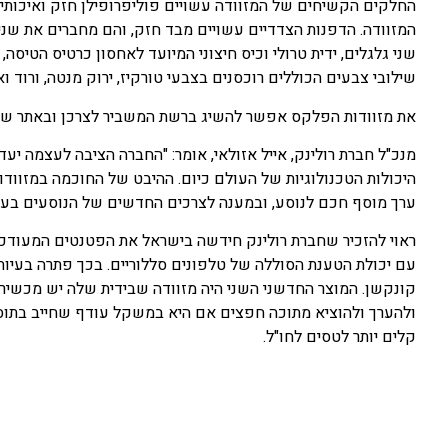
החלקים הקשיחים של המזוודה עשויים פוליפרופילן חזק ואיכותי,
המזוודה. הדפנות הצדדיים עשויים מבד חזק, והם מחברים את שני
שילובי צבעים הכוללים רוכסנים בצבעי טורקיז, ירוק מנטה, ורוד ואו
את מזוודות הפלקס אפשר להשיג ברשת המשביר לצרכן ובאתר של רולינק (ROLLINK.COM). המחי
מנכ"ל חברת רולינק, אייל אזולאי, אומר: "החברה הציבה לעצמה י
היכולות הטכנולוגיות של העולם כיום. ההיבט של החוכמה במזוודות
ערך מוסף חכם לנוסע, ובמענה לצרכים החדשים של הנוסעים בעי
ראוי להזכיר שחברת רולינק חידשה בישראל את הפטנטים המעודכני
עם יכולת הטענת הסוללה של טלפונים סללוריים. בכך פתרה בעיות
קונקשן. המוצר החדשני השני היה מזוודה שבידית שלה יש מכשי
ולהערך ולהוציא מתוכה חפצים אם היא במשקל עודף שחייב בתוספ
קלים יותר לטסים לחו"ל.