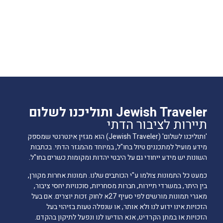
Jewish Traveler ותוליכנו לשלום
תיירות לציבור הדתי
'ותוליכנו לשלום' (Jewish Traveler) הוא מגזין אינטרנטי שמספק
מידע מועיל למתכננים טיול בחו"ל, במיוחד מהמגזר הדתי. בכתבות
השונות יש מידע ייחודי גם על היבטי יהדות ומקומות כשרים בחו"ל.
כמעט כל התמונות צולמו ע"י הכותבים שלנו. תמונות אחרות מקורן,
בין היתר, במשרדי תיירות, חברות מסחריות, סוכנויות יחסי ציבור,
מאגרי תמונות מורשים לפי סעיף 27א לחוק זכות יוצרים. אם בעל
הזכויות אינו ידוע לנו ולא אותר, או שנפלה טעות בזיהוי בעל
הזכויות או במתן הקרדיט, אנא הודיעו לנו ונפעל לתיקון בהקדם.