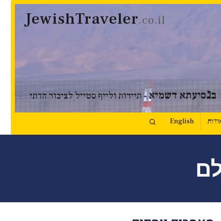
JewishTraveler
.co.il
נ
ב
סיעתא דשמיא
- תיירות ולייף סטייל לציבור הדתי
ודות
English
לם