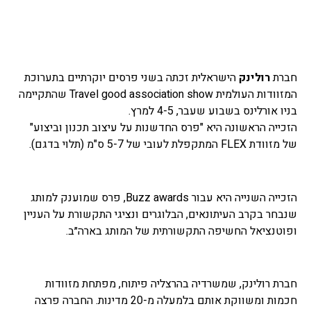
חברת
רולינק
הישראלית זכתה בשני פרסים יוקרתיים בתערוכת
המזוודות העולמית Travel good association show שהתקיימה
בניו אורלינס בשבוע שעבר, 4-5 למרץ.
הזכייה הראשונה היא "פרס החדשנות על עיצוב תכנון וביצוע"
של מזוודת FLEX המתקפלת לעובי של 5-7 ס"מ (תלוי בדגם).
הזכייה השנייה היא עבור Buzz awards, פרס שמוענק למותג
שנבחר בקרב העיתונאים, הבלוגרים ונציגי התקשורת על העניין
ופוטנציאל החשיפה התקשורתית של המותג בארה״ב.
חברת רולינק, שמשרדיה בהרצליה פיתוח, מפתחת מזוודות
חכמות ומשווקת אותם בלמעלה מ-20 מדינות. החברה פרצה