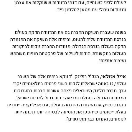
לעולם לפני כשנתיים, עם דגמי מזוודות ששוקלות את עצמן
ומזוודות טרולי עם מטען לטלפון נייד.
בשנה שעברה השיקה החברה גם את המזוודה הדקה בעולם
בגרסת המזוודת עליה למטוס, ובימים אלה משיקה את המזוודה
הדקה בעולם בגרסה הגדולה. מזוודות החברה זוכות לביקורות
מעולות בתקשורת, הודות לשילוב של פרקטיות חוויות משתמש
ועיצוב אופנתי.
אייל אזולאי
, מנכ"ל רולינק: "דווקא בימים אלה של משבר
עולמי, זו גאווה ישראלית לזכות בשני פרסים בינלאומיים יקרי
ערך. חברת רולינק הישראלית ניצחה עשרות חברות בתערוכות
המזוודות הגדולה בעולם ומביאה כבוד גדול למדינת ישראל.
בקרוב נשיק את המזוודה החכמה בעולם, עם אפליקציה ייחודית
בעלת יישומים שיהפכו את הנסיעה לבטוחה יותר ונכונה יותר
לנוסעים, ואנחנו כבר מתרגשים".