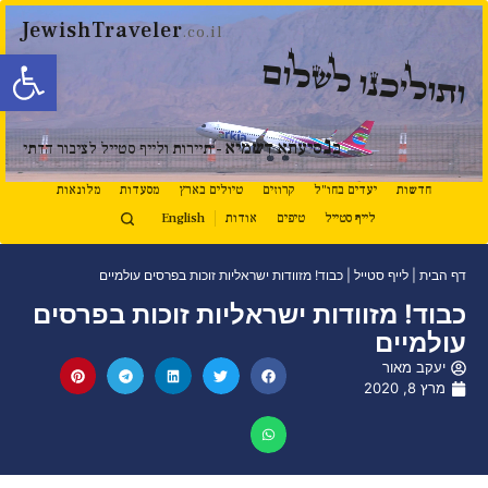
JewishTraveler
.co.il
פתח סרגל
ותוליכנו לשלום
נ
ב
סיעתא דשמיא
- תיירות ולייף סטייל לציבור הדתי
חדשות
יעדים בחו"ל
קרוזים
טיולים בארץ
מסעדות
מלונאות
לייף סטייל
טיפים
אודות
English
דף הבית
|
לייף סטייל
|
כבוד! מזוודות ישראליות זוכות בפרסים עולמיים
כבוד! מזוודות ישראליות זוכות בפרסים
עולמיים
יעקב מאור
מרץ 8, 2020