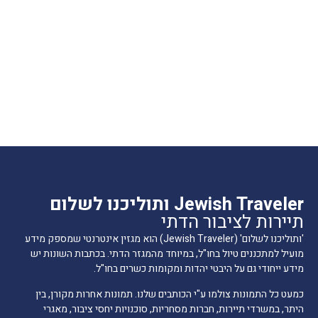
Jewish Traveler ותוליכנו לשלום
תיירות לציבור הדתי
'ותוליכנו לשלום' (Jewish Traveler) הוא מגזין אינטרנטי שמספק מידע
מועיל למתכננים טיול בחו"ל, במיוחד מהמגזר הדתי. בכתבות השונות יש
מידע ייחודי גם על היבטי יהדות ומקומות כשרים בחו"ל.
כמעט כל התמונות צולמו ע"י הכותבים שלנו. תמונות אחרות מקורן, בין
היתר, במשרדי תיירות, חברות מסחריות, סוכנויות יחסי ציבור, מאגרי