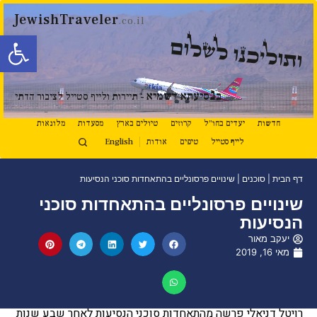
JewishTraveler
.co.il
פתח סרגל
ותוליכנו לשלום
נ
ב
סיעתא דשמיא
- תיירות ולייף סטייל לציבור הדתי
חדשות
יעדים בחו"ל
קרוזים
טיולים בארץ
מסעדות
מלונאות
לייף סטייל
טיפים
אודות
English
דף הבית
|
סוכנים
|
שינויים פרסונליים בהתאחדות סוכני הנסיעות
שינויים פרסונליים בהתאחדות סוכני
הנסיעות
יעקב מאור
מאי 16, 2019
רויטל דניאלי פרשה מהתאחדות סוכני הנסיעות לאחר שבע שנות