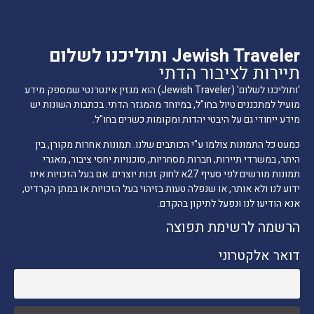
Jewish Traveler ותוליכנו לשלום
תיירות לציבור הדתי
'ותוליכנו לשלום' (Jewish Traveler) הוא מגזין אינטרנטי שמספק מידע
מועיל למתכננים טיול בחו"ל, במיוחד מהמגזר הדתי. בכתבות השונות יש
מידע ייחודי גם על היבטי יהדות ומקומות כשרים בחו"ל.
כמעט כל התמונות צולמו ע"י הכותבים שלנו. תמונות אחרות מקורן, בין
היתר, במשרדי תיירות, חברות מסחריות, סוכנויות יחסי ציבור, מאגרי
תמונות מורשים לפי סעיף 27א לחוק זכות יוצרים. אם בעל הזכויות אינו
ידוע לנו ולא אותר, או שנפלה טעות בזיהוי בעל הזכויות או במתן הקרדיט,
אנא הודיעו לנו ונפעל לתיקון בהקדם.
הרשמה לרשימת תפוצה
דואר אלקטרוני