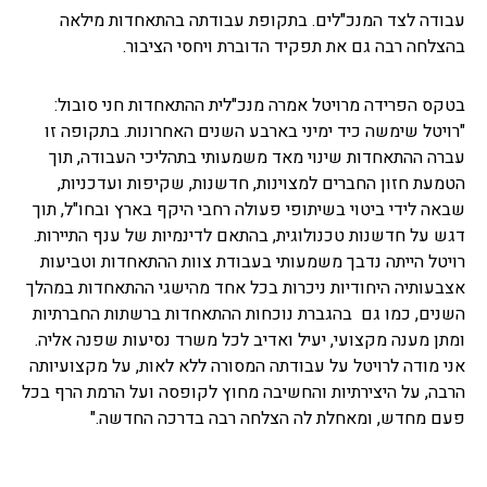
עבודה לצד המנכ"לים. בתקופת עבודתה בהתאחדות מילאה
בהצלחה רבה גם את תפקיד הדוברת ויחסי הציבור.
בטקס הפרידה מרויטל אמרה מנכ"לית ההתאחדות חני סובול:
"רויטל שימשה כיד ימיני בארבע השנים האחרונות. בתקופה זו
עברה ההתאחדות שינוי מאד משמעותי בתהליכי העבודה, תוך
הטמעת חזון החברים למצוינות, חדשנות, שקיפות ועדכניות,
שבאה לידי ביטוי בשיתופי פעולה רחבי היקף בארץ ובחו"ל, תוך
דגש על חדשנות טכנולוגית, בהתאם לדינמיות של ענף התיירות.
רויטל הייתה נדבך משמעותי בעבודת צוות ההתאחדות וטביעות
אצבעותיה היחודיות ניכרות בכל אחד מהישגי ההתאחדות במהלך
השנים, כמו גם בהגברת נוכחות ההתאחדות ברשתות החברתיות
ומתן מענה מקצועי, יעיל ואדיב לכל משרד נסיעות שפנה אליה.
אני מודה לרויטל על עבודתה המסורה ללא לאות, על מקצועיותה
הרבה, על היצירתיות והחשיבה מחוץ לקופסה ועל הרמת הרף בכל
פעם מחדש, ומאחלת לה הצלחה רבה בדרכה החדשה."