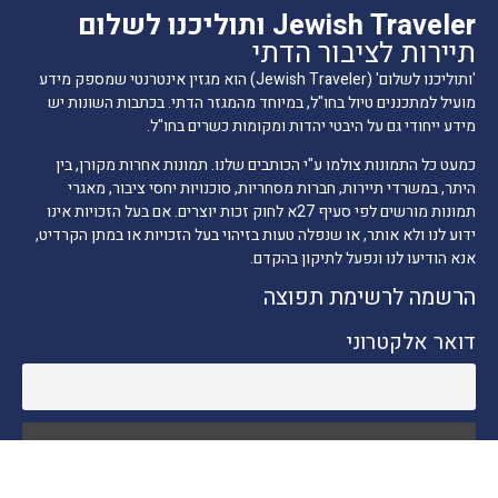
Jewish Traveler ותוליכנו לשלום
תיירות לציבור הדתי
'ותוליכנו לשלום' (Jewish Traveler) הוא מגזין אינטרנטי שמספק מידע
מועיל למתכננים טיול בחו"ל, במיוחד מהמגזר הדתי. בכתבות השונות יש
מידע ייחודי גם על היבטי יהדות ומקומות כשרים בחו"ל.
כמעט כל התמונות צולמו ע"י הכותבים שלנו. תמונות אחרות מקורן, בין
היתר, במשרדי תיירות, חברות מסחריות, סוכנויות יחסי ציבור, מאגרי
תמונות מורשים לפי סעיף 27א לחוק זכות יוצרים. אם בעל הזכויות אינו
ידוע לנו ולא אותר, או שנפלה טעות בזיהוי בעל הזכויות או במתן הקרדיט,
אנא הודיעו לנו ונפעל לתיקון בהקדם.
הרשמה לרשימת תפוצה
דואר אלקטרוני