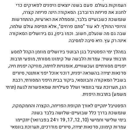
העמוקות בעולם. פעם בשנה יוצאים היפנים לפארקים כדי
לחגוג את פריחת הדובדבן. הסאקורה הינה פריחה קצרה,
שנמשכת כשבועיים בלבד, ומסמלת את הארעיות, ההתחדשות
והיופי החולף. לא עוד “סתם פרחים”, אלא תפיסת עולם שלמה,
שבה גם מה שנעלם, חשוב. וכמו ביפן, גם בירושלים הסאקורה
אינה רק עץ. היא סיבה למסיבה.
במהלך ימי הפסטיבל בגן הבוטני בירושלים מוזמן הקהל למסע
תרבותי עשיר: עמדות הלבשה של קימונו מסורתי, מופעי תרבות
יפניים מסורתיים ועכשוויים, אומנויות לחימה, מוזיקה יפנית חיה,
סדנאות יצירה בהשראה יפנית, דוכני אוכל יפני אותנטי, סיורים
בשביל הסאקורה והבונסאי, ביקור בבית היפני המסורתי, רכבת
הגן, תערוכת עצי בונסאי ושלל פעילויות שמאפשרות לגעת (תרתי
משמע) בתרבות היפנית.
הפסטיבל יתקיים לאורך תקופת הפריחה, הקצרה והחמקמקה,
שנמשכת בדרך כלל שבועיים-שלושה בלבד בשנה.
בימי שלישי וחמישי (10, 12, 17, 19 ו־24 בפברואר) יתקיימו
עמדות קימונו, סדנאות יצירה, סיורים מודרכים, תערוכת בונסאי