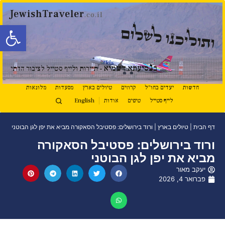
JewishTraveler
.co.il
פתח סרגל
ותוליכנו לשלום
נ
ב
סיעתא דשמיא
- תיירות ולייף סטייל לציבור הדתי
חדשות
יעדים בחו"ל
קרוזים
טיולים בארץ
מסעדות
מלונאות
לייף סטייל
טיפים
אודות
English
דף הבית
|
טיולים בארץ
|
ורוד בירושלים: פסטיבל הסאקורה מביא את יפן לגן הבוטני
ורוד בירושלים: פסטיבל הסאקורה
מביא את יפן לגן הבוטני
יעקב מאור
פברואר 4, 2026