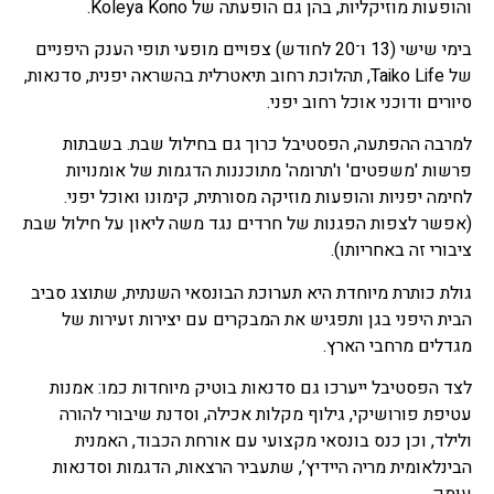
והופעות מוזיקליות, בהן גם הופעתה של Koleya Kono.
בימי שישי (13 ו־20 לחודש) צפויים מופעי תופי הענק היפניים
של Taiko Life, תהלוכת רחוב תיאטרלית בהשראה יפנית, סדנאות,
סיורים ודוכני אוכל רחוב יפני.
למרבה ההפתעה, הפסטיבל כרוך גם בחילול שבת. בשבתות
פרשות 'משפטים' ו'תרומה' מתוכננות הדגמות של אומנויות
לחימה יפניות והופעות מוזיקה מסורתית, קימונו ואוכל יפני.
(אפשר לצפות הפגנות של חרדים נגד משה ליאון על חילול שבת
ציבורי זה באחריותו).
גולת כותרת מיוחדת היא תערוכת הבונסאי השנתית, שתוצג סביב
הבית היפני בגן ותפגיש את המבקרים עם יצירות זעירות של
מגדלים מרחבי הארץ.
לצד הפסטיבל ייערכו גם סדנאות בוטיק מיוחדות כמו: אמנות
עטיפת פורושיקי, גילוף מקלות אכילה, וסדנת שיבורי להורה
ולילד, וכן כנס בונסאי מקצועי עם אורחת הכבוד, האמנית
הבינלאומית מריה היידיץ’, שתעביר הרצאות, הדגמות וסדנאות