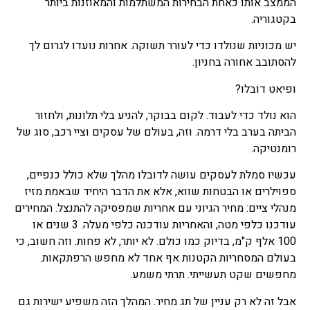
הממצב אותו כאחת הבחירות המשתלמות והמאוזנות ביותר
בקטגוריה.
יש מכוניות שנולדו כדי לעורר תשוקה. אחרות נועדו לגרום לך
להסתובב אחורה בחניון.
ופיאט דובלו?
הוא נולד כדי לעבוד. לקום בבוקר, להניע בלי תלונות, ולחזור
הביתה בערב בלי דרמה. וזה, בעולם של עסקים וציי רכב, סוג של
רומנטיקה.
עכשיו סמלת לעסקים עושה לדובלו מהלך שלא כולל כנפיים,
ספוילרים או הבטחות שווא, אלא את הדבר היחיד שבאמת מזיז
מנהלי ציים: מחיר הגיוני עם אחריות שמפסיקה להתנצל. המחירים
עודכנו כלפי מטה, והאחריות עודכנה כלפי מעלה. 3 שנים או
100 אלף ק"מ, בדיוק כמו כולם. לא יותר, לא פחות. וזה חשוב, כי
בעולם המסחריות הקטנות אף אחד לא מחפש הרפתקאות.
מחפשים שקט תעשייתי. תרתי משמע.
אבל זה לא רק עניין של תג מחיר. המהלך הזה משפיע ישירות גם