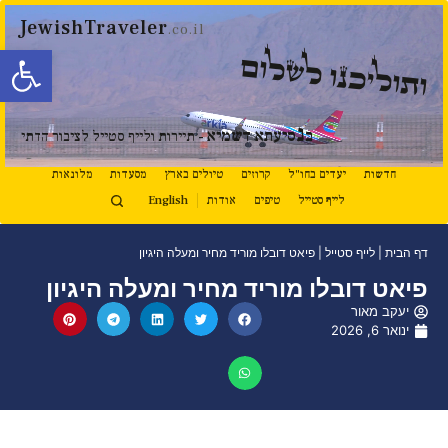
JewishTraveler
.co.il
פתח סרגל
ותוליכנו לשלום
נ
ב
סיעתא דשמיא
- תיירות ולייף סטייל לציבור הדתי
חדשות
יעדים בחו"ל
קרוזים
טיולים בארץ
מסעדות
מלונאות
לייף סטייל
טיפים
אודות
English
דף הבית
|
לייף סטייל
|
פיאט דובלו מוריד מחיר ומעלה היגיון
פיאט דובלו מוריד מחיר ומעלה היגיון
יעקב מאור
ינואר 6, 2026