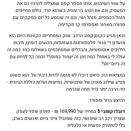
על שווי השימוש, אותו מספר קסם שמצליח להרגיז גם את
המעסיק וגם את הנהג בו־זמנית. כשהוא יורד, כולם מחייכים.
מנהל הכספים, מנהל הצי, וגם זה שנוסע כל יום בפקקים עם
סחורה מאחור ואספרסו קר מקדימה.
וכאן מגיע הקונטקסט הרחב: שוק המסחריות הקטנות היום הוא
מועדון די סגור. פלטפורמות משותפות, מנועים דומים, תיבות
הילוכים אוטומטיות, והבדלים שמסתכמים בשאלות כמו: כמה זה
עולה לי באמת? כמה זמן זה יעמוד במוסך? וכמה קל לחיות עם
זה ביום־יום?
במציאות הזו, פיאט דובלו לא מנסה להיות גיבור־על. הוא פשוט
מציע שילוב מאוזן של שימושיות, גמישות ועלות כוללת הגיונית -
וזה הרבה יותר נדיר ממה שנדמה.
ההיצע ברור ומסודר:
דובלו קומבי 5
במחיר של 169,990 ₪ - פתרון שפוי לעסק
שצריך רכב רב־שימושי, כזה שמוביל ציוד ביום ואנשים בערב,
בלי להתפרק נפשית או כלכלית.