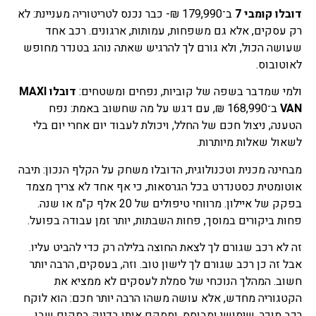
דובלו קומבי 7
ב־179,990 ₪- כבר נכנס לטריטוריה מעניינת: לא
רק עסקים, אלא גם משפחות, עמותות, ארגונים. רכב אחד
שעושה הכול, ולא גורם לך להרגיש שאתה נוהג בטנדר מחופש
לאוטובוס.
ולמי שמדבר בשפה של קוביות, נפחים ומשטחים:
דובלו MAXI
VAN
ב־168,990 ₪, עם דגש על מה שחשוב באמת: נפח
הטענה, ניצול חכם של החלל, ויכולת לעבוד יום אחרי יום בלי
לשאול שאלות מיותרות.
מבחינה מכנית וטכנולוגית, הדובלו משחק על הקלף הנכון: תיבה
אוטומטית כסטנדרט בכל הגרסאות, כי אף אחד לא צריך מצמד
בפקק של איילון. מרווחי טיפולים של 20 אלף ק"מ או שנה.
פחות ביקורים במוסך, פחות השבתות, יותר זמן עבודה בפועל.
זה לא רכב שגורם לך לצאת החוצה בלילה רק כדי להביט עליו.
אבל זה כן רכב שגורם לך לישון טוב. וזה, בעסקים, הרבה יותר
חשוב. המהלך הנוכחי של סמלת לעסקים לא ממציא את
הקטגוריה מחדש, אלא עושה משהו הרבה יותר חכם: הוא לוקח
רכב מוכר, שימושי ומבוסס, וממקם אותו בדיוק במקום שבו