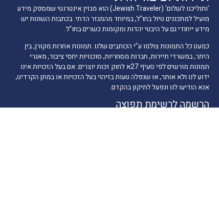
'ותוליכנו לשלום' (Jewish Traveler) הוא מגזין אינטרנטי שמספק מידע
מועיל למתכננים טיול בחו"ל, במיוחד מהמגזר הדתי. בכתבות השונות יש
מידע ייחודי גם על היבטי יהדות ומקומות כשרים בחו"ל.
כמעט כל התמונות צולמו ע"י הכותבים שלנו. תמונות אחרות מקורן, בין
היתר, במשרדי תיירות, חברות מסחריות, סוכנויות יחסי ציבור, מאגרי
תמונות מורשים לפי סעיף 27א לחוק זכות יוצרים. אם בעל הזכויות אינו
ידוע לנו ולא אותר, או שנפלה טעות בזיהוי בעל הזכויות או במתן הקרדיט,
אנא הודיעו לנו ונפעל לתיקון בהקדם.
הרשמה לרשימת תפוצה
דואר אלקטרוני