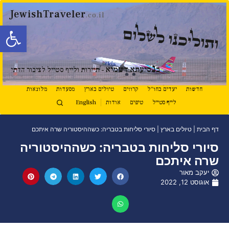
JewishTraveler
.co.il
פתח סרגל
ותוליכנו לשלום
נ
ב
סיעתא דשמיא
- תיירות ולייף סטייל לציבור הדתי
חדשות
יעדים בחו"ל
קרוזים
טיולים בארץ
מסעדות
מלונאות
לייף סטייל
טיפים
אודות
English
דף הבית
|
טיולים בארץ
|
סיורי סליחות בטבריה: כשההיסטוריה שרה איתכם
סיורי סליחות בטבריה: כשההיסטוריה
שרה איתכם
יעקב מאור
אוגוסט 12, 2022