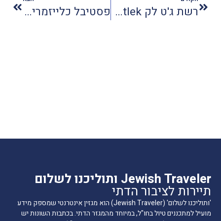
רשת ג'ט לק Jetlek מתרחבת
פסטיבל כלייזמרים ברעננה: ניגונים שמקרבים לבבות
Jewish Traveler ותוליכנו לשלום
תיירות לציבור הדתי
'ותוליכנו לשלום' (Jewish Traveler) הוא מגזין אינטרנטי שמספק מידע
מועיל למתכננים טיול בחו"ל, במיוחד מהמגזר הדתי. בכתבות השונות יש