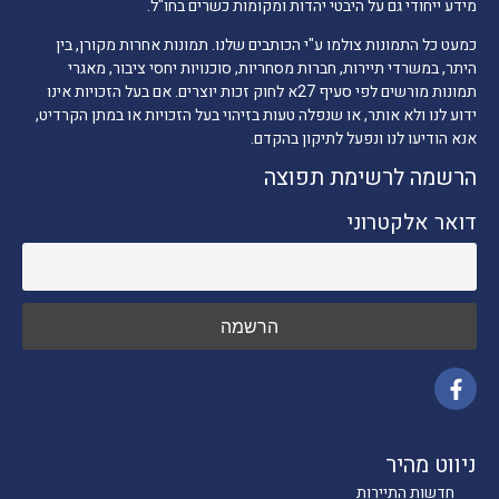
מידע ייחודי גם על היבטי יהדות ומקומות כשרים בחו"ל.
כמעט כל התמונות צולמו ע"י הכותבים שלנו. תמונות אחרות מקורן, בין
היתר, במשרדי תיירות, חברות מסחריות, סוכנויות יחסי ציבור, מאגרי
תמונות מורשים לפי סעיף 27א לחוק זכות יוצרים. אם בעל הזכויות אינו
ידוע לנו ולא אותר, או שנפלה טעות בזיהוי בעל הזכויות או במתן הקרדיט,
אנא הודיעו לנו ונפעל לתיקון בהקדם.
הרשמה לרשימת תפוצה
דואר אלקטרוני
ניווט מהיר
חדשות התיירות