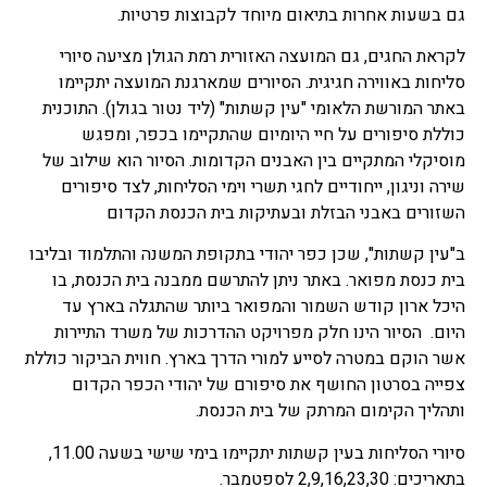
גם בשעות אחרות בתיאום מיוחד לקבוצות פרטיות.
לקראת החגים, גם המועצה האזורית רמת הגולן מציעה סיורי
סליחות באווירה חגיגית. הסיורים שמארגנת המועצה יתקיימו
באתר המורשת הלאומי "עין קשתות" (ליד נטור בגולן). התוכנית
כוללת סיפורים על חיי היומיום שהתקיימו בכפר, ומפגש
מוסיקלי המתקיים בין האבנים הקדומות. הסיור הוא שילוב של
שירה וניגון, ייחודיים לחגי תשרי וימי הסליחות, לצד סיפורים
השזורים באבני הבזלת ובעתיקות בית הכנסת הקדום
ב"עין קשתות", שכן כפר יהודי בתקופת המשנה והתלמוד ובליבו
בית כנסת מפואר. באתר ניתן להתרשם ממבנה בית הכנסת, בו
היכל ארון קודש השמור והמפואר ביותר שהתגלה בארץ עד
היום. הסיור הינו חלק מפרויקט ההדרכות של משרד התיירות
אשר הוקם במטרה לסייע למורי הדרך בארץ. חווית הביקור כוללת
צפייה בסרטון החושף את סיפורם של יהודי הכפר הקדום
ותהליך הקימום המרתק של בית הכנסת.
סיורי הסליחות בעין קשתות יתקיימו בימי שישי בשעה 11.00,
בתאריכים: 2,9,16,23,30 לספטמבר.