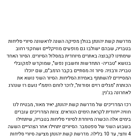
מדרשת קשת יהונתן בגולן מפיקה השנה לראשונה סיורי סליחות
בטבריה, שבהם ישולבו גם מופעים מוזיקליים ושחקני רחוב
שימתינו לקבוצה באתרים מיוחדית במסלול הסיורים. הסיור האחד
בנושא "טבריה- התחדשות וחשבון נפש", שמוקדש למקובלי
טבריה ורבניה. סיור זה מסתיים בקבר הרמב"ם, שם יוכלו
המסיירים להשתתף באמירת הסליחות. הסיור השני נושא את
הכותרת "מגלים רזים וסודות", לזכר לוחם היממ"י נועם רז שנהרג
לאחרונה בג'נין.
רכז המדריכים של מדרשת קשת יהונתן, יאיר מאור, מבטיח לנו
חוויה ייחודית לקראת הימים הנוראים. צוות המדריכים עוברים
בימים אלה הכשרה מיוחדת לסיורי סליחות בטבריה, שיתחילו
בשבוע השני של ספטמבר. הסיורים יתחילו אחר הצהריים השעה
4 וחצי, עד 10 בלילה. מדרשת קשת יהונתן מציעה סיורי סליחות