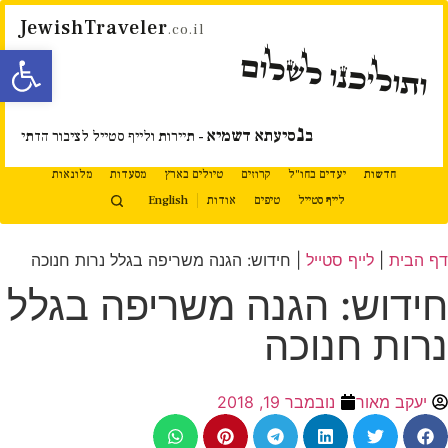
JewishTraveler
.co.il
פתח סרגל
ותוליכנו לשלום
נ
ב
סיעתא דשמיא
- תיירות ולייף סטייל לציבור הדתי
חדשות
יעדים בחו"ל
קרוזים
טיולים בארץ
מסעדות
מלונאות
לייף סטייל
טיפים
אודות
English
דף הבית
|
לייף סטייל
|
חידוש: הגנה משריפה בגלל נרות חנוכה
חידוש: הגנה משריפה בגלל
נרות חנוכה
יעקב מאור
נובמבר 19, 2018