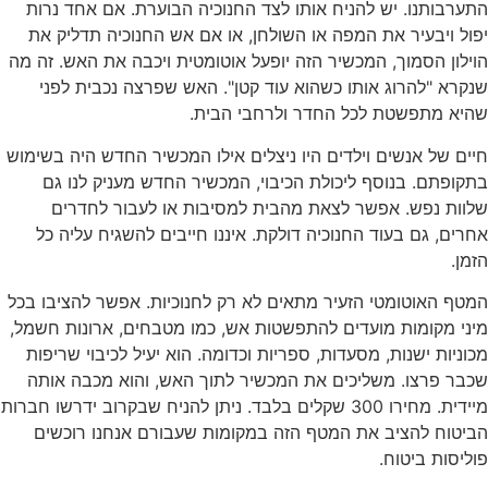
התערבותנו. יש להניח אותו לצד החנוכיה הבוערת. אם אחד נרות
יפול ויבעיר את המפה או השולחן, או אם אש החנוכיה תדליק את
הוילון הסמוך, המכשיר הזה יופעל אוטומטית ויכבה את האש. זה מה
שנקרא "להרוג אותו כשהוא עוד קטן". האש שפרצה נכבית לפני
שהיא מתפשטת לכל החדר ולרחבי הבית.
חיים של אנשים וילדים היו ניצלים אילו המכשיר החדש היה בשימוש
בתקופתם. בנוסף ליכולת הכיבוי, המכשיר החדש מעניק לנו גם
שלוות נפש. אפשר לצאת מהבית למסיבות או לעבור לחדרים
אחרים, גם בעוד החנוכיה דולקת. איננו חייבים להשגיח עליה כל
הזמן.
המטף האוטומטי הזעיר מתאים לא רק לחנוכיות. אפשר להציבו בכל
מיני מקומות מועדים להתפשטות אש, כמו מטבחים, ארונות חשמל,
מכוניות ישנות, מסעדות, ספריות וכדומה. הוא יעיל לכיבוי שריפות
שכבר פרצו. משליכים את המכשיר לתוך האש, והוא מכבה אותה
מיידית. מחירו 300 שקלים בלבד. ניתן להניח שבקרוב ידרשו חברות
הביטוח להציב את המטף הזה במקומות שעבורם אנחנו רוכשים
פוליסות ביטוח.