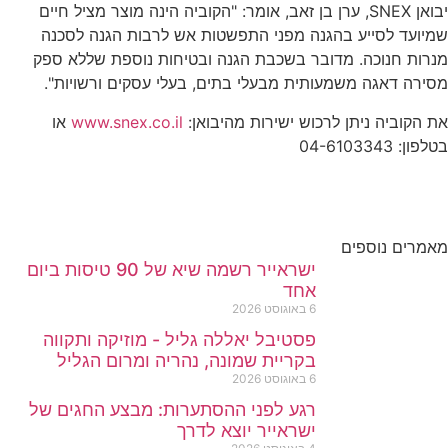
יבואן SNEX, ערן בן זאב, אומר: "הקוביה הינה מוצר מציל חיים
שמיועד לסייע בהגנה מפני התפשטות אש לרבות הגנה לסכנה
מנרות חנוכה. מדובר בשכבת הגנה ובטיחות נוספת שללא ספק
מסירה דאגה משמעותית מבעלי בתים, בעלי עסקים ורשויות".
את הקוביה ניתן לרכוש ישירות מהיבואן:
www.snex.co.il
או
בטלפון: 04-6103343
מאמרים נוספים
ישראייר רשמה שיא של 90 טיסות ביום
אחד
6 באוגוסט 2026
פסטיבל יאללה גליל - מוזיקה ותקווה
בקריית שמונה, נהריה ומרום הגליל
6 באוגוסט 2026
רגע לפני ההסתערות: מבצע החגים של
ישראייר יוצא לדרך