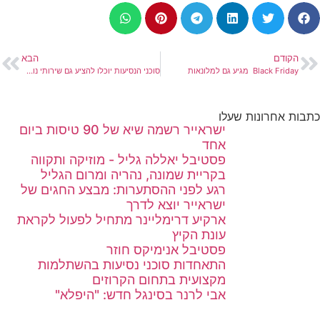
הקודם
הבא
Black Friday מגיע גם למלונאות
סוכני הנסיעות יוכלו להציע גם שירותי נופש בחו"ל עם זכות ביטול
כתבות אחרונות שעלו
ישראייר רשמה שיא של 90 טיסות ביום
אחד
פסטיבל יאללה גליל - מוזיקה ותקווה
בקריית שמונה, נהריה ומרום הגליל
רגע לפני ההסתערות: מבצע החגים של
ישראייר יוצא לדרך
ארקיע דרימליינר מתחיל לפעול לקראת
עונת הקיץ
פסטיבל אנימיקס חוזר
התאחדות סוכני נסיעות בהשתלמות
מקצועית בתחום הקרוזים
אבי לרנר בסינגל חדש: "היפלא"