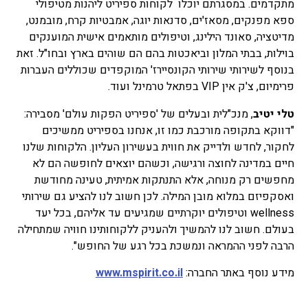
מתקדמים. במסגרתם יוכלו לקוחות ספיריט ליהנות מטיפולי
ספא מפנקים, מסאז'ים, סדנאות יוגה, אמבטיות קרח, מובמנט,
מדיטציה, סאונד הילינג, וטיפולים מותאמים אישית המוענקים
בוילות, בבתי המלון וביאכטות בהם הם שוהים בארץ ובחו"ל. זאת
בנוסף לשירותי שירותי הקונסיירז' המוקפדים שכוללים העברות
פרימיום, צ'ק אין VIP בפתאל טרמינל ועוד.
טלי יטיב
, מנכ"לית ובעלים של 'ספיריט הפקות עולם' מסבירה:
"דווקא בתקופה מורכבת כמו זו, אנחנו בספיריט ממשיכים
לחקור, לחדש ולדייק את חווית בעשירון העליון. הלקוחות שלנו
חיים במדינה לחוצה ורגישה, וכשהם יוצאים לחופשה הם לא
מחפשים רק מנוחה, אלא התנתקות אמיתית, טעינה מחודשת
ואסקפיזם במלוא מובן המילה. לכן חשוב לנו להציע גם שירותי
wellness וטיפולים יוקרתיים שמגיעים עד אליהם, בכל יעד
בעולם. חשוב לנו להמשיך ולהעניק ללקוחותינו חוויה שמתחילה
הרבה לפני ההמראה ונמשכת בכל רגע של החופש".
מידע נוסף באתר החברה:
www.mspirit.co.il