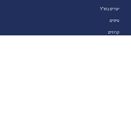
יעדים בחו"ל
טיפים
קרוזים
מסעדות כשרות
מלונאות
לייף סטייל
סוכנים
About
English
מסעדות כשרות בחו"ל
מסעדות כשרות בדובאי ואבו דאבי