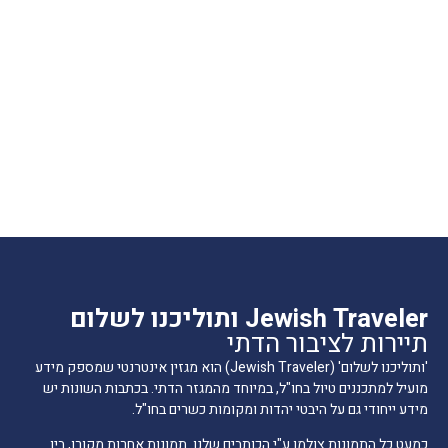
Jewish Traveler ותוליכנו לשלום
תיירות לציבור הדתי
'ותוליכנו לשלום' (Jewish Traveler) הוא מגזין אינטרנטי שמספק מידע
מועיל למתכננים טיול בחו"ל, במיוחד מהמגזר הדתי. בכתבות השונות יש
מידע ייחודי גם על היבטי יהדות ומקומות כשרים בחו"ל.
כמעט כל התמונות צולמו ע"י הכותבים שלנו. תמונות אחרות מקורן, בין