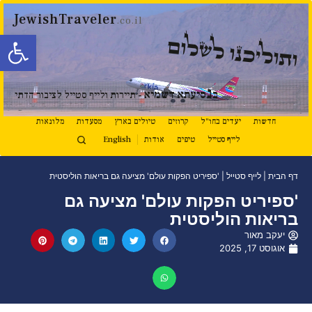
JewishTraveler
.co.il
פתח סרגל
ותוליכנו לשלום
נ
ב
סיעתא דשמיא
- תיירות ולייף סטייל לציבור הדתי
חדשות
יעדים בחו"ל
קרוזים
טיולים בארץ
מסעדות
מלונאות
לייף סטייל
טיפים
אודות
English
דף הבית
|
לייף סטייל
|
'ספיריט הפקות עולם' מציעה גם בריאות הוליסטית
'ספיריט הפקות עולם' מציעה גם
בריאות הוליסטית
יעקב מאור
אוגוסט 17, 2025