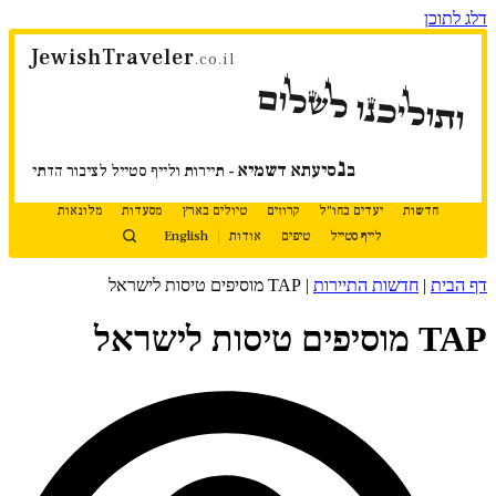
דלג לתוכן
JewishTraveler
.co.il
ותוליכנו לשלום
נ
ב
סיעתא דשמיא
- תיירות ולייף סטייל לציבור הדתי
חדשות
יעדים בחו"ל
קרוזים
טיולים בארץ
מסעדות
מלונאות
לייף סטייל
טיפים
אודות
English
דף הבית
|
חדשות התיירות
|
TAP מוסיפים טיסות לישראל
TAP מוסיפים טיסות לישראל