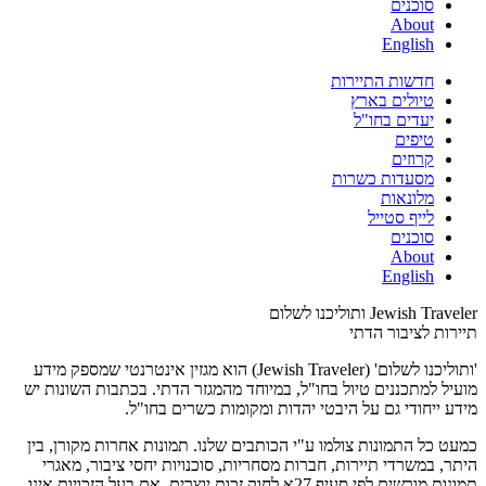
סוכנים
About
English
חדשות התיירות
טיולים בארץ
יעדים בחו"ל
טיפים
קרוזים
מסעדות כשרות
מלונאות
לייף סטייל
סוכנים
About
English
Jewish Traveler ותוליכנו לשלום
תיירות לציבור הדתי
'ותוליכנו לשלום' (Jewish Traveler) הוא מגזין אינטרנטי שמספק מידע
מועיל למתכננים טיול בחו"ל, במיוחד מהמגזר הדתי. בכתבות השונות יש
מידע ייחודי גם על היבטי יהדות ומקומות כשרים בחו"ל.
כמעט כל התמונות צולמו ע"י הכותבים שלנו. תמונות אחרות מקורן, בין
היתר, במשרדי תיירות, חברות מסחריות, סוכנויות יחסי ציבור, מאגרי
תמונות מורשים לפי סעיף 27א לחוק זכות יוצרים. אם בעל הזכויות אינו