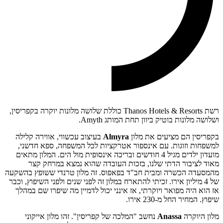
רשת Thanos Hotels & Resorts כוללת שלושה מלונות יוקרה בקפריסין,
ושלושה מלונות בוטיק ביוון תחת המותג Amyth.
בקפריסין הם מציעים את מלון
Almyra
בעיצוב עכשווי, אווירה קלילה
למשפחות וזוגות. עם אינספור אטרקציות לכל המשפחה, ספא חדשני,
מועדון ילדים מגיל 4 חודשים ובריכה אינסופית מול הים. המלון מתאים
מאוד לציבור הדתי שלנו, בזכות העובדה שהוא נמצא במרחק קצר
מהמסעדה הכשרה ומבית חב"ד בפאפוס. זה מלון טרנדי ששופץ בהשקעה
של 4 מיליון אירו. זכיתי להתארח במלון זה לפני שנים ולפני השיפוץ, וכבר
אז הוא היה מפואר ויוקרתי, אז אינני יכול לדמיין מה שיפרו שם במהלך
שיפוץ. המחיר החל מ-230 אירו.
מלון היוקרה
Anassa
נחשב "המלכה של קפריסין". זהו מלון אייקוני