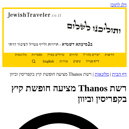
דלג לתוכן
JewishTraveler
.co.il
ותוליכנו לשלום
נ
ב
סיעתא דשמיא
- תיירות ולייף סטייל לציבור הדתי
חדשות
יעדים בחו"ל
קרוזים
טיולים בארץ
מסעדות
מלונאות
לייף סטייל
טיפים
אודות
English
דף הבית
|
מלונאות
|
רשת Thanos מציעה חופשת קיץ בקפריסין וביוון
רשת Thanos מציעה חופשת קיץ
בקפריסין וביוון