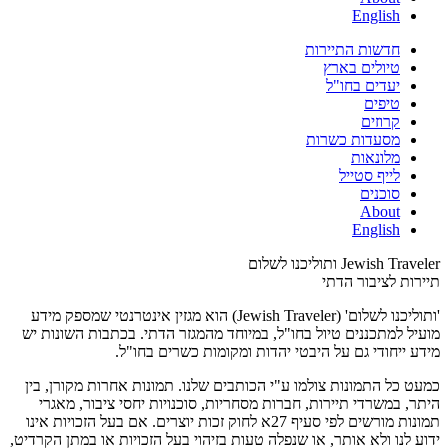
English
חדשות התיירות
טיולים בארץ
יעדים בחו"ל
טיפים
קרוזים
מסעדות כשרות
מלונאות
לייף סטייל
סוכנים
About
English
Jewish Traveler ותוליכנו לשלום
תיירות לציבור הדתי
'ותוליכנו לשלום' (Jewish Traveler) הוא מגזין אינטרנטי שמספק מידע
מועיל למתכננים טיול בחו"ל, במיוחד מהמגזר הדתי. בכתבות השונות יש
מידע ייחודי גם על היבטי יהדות ומקומות כשרים בחו"ל.
כמעט כל התמונות צולמו ע"י הכותבים שלנו. תמונות אחרות מקורן, בין
היתר, במשרדי תיירות, חברות מסחריות, סוכנויות יחסי ציבור, מאגרי
תמונות מורשים לפי סעיף 27א לחוק זכות יוצרים. אם בעל הזכויות אינו
ידוע לנו ולא אותר, או שנפלה טעות בזיהוי בעל הזכויות או במתן הקרדיט,