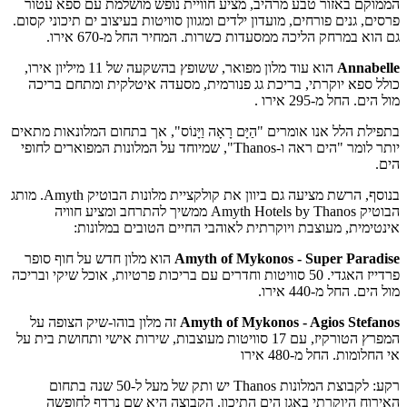
הממוקם באזור טבע מרהיב, מציע חוויית נופש מושלמת עם ספא עטור
פרסים, גנים פורחים, מועדון ילדים ומגוון סוויטות בעיצוב ים תיכוני קסום.
גם הוא במרחק הליכה ממסעדות כשרות. המחיר החל מ-670 אירו.
Annabelle
הוא עוד מלון מפואר, ששופץ בהשקעה של 11 מיליון אירו,
כולל ספא יוקרתי, בריכת גג פנורמית, מסעדה איטלקית ומתחם בריכה
מול הים. החל מ-295 אירו .
בתפילת הלל אנו אומרים "הַיָּם רָאָה וַיָּנוֹס", אך בתחום המלונאות מתאים
יותר לומר "הים ראה ו-Thanos", שמיוחד על המלונות המפוארים לחופי
הים.
בנוסף, הרשת מציעה גם ביוון את קולקציית מלונות הבוטיק Amyth. מותג
הבוטיק Amyth Hotels by Thanos ממשיך להתרחב ומציע חוויה
אינטימית, מעוצבת ויוקרתית לאוהבי החיים הטובים במלונות:
Amyth of Mykonos - Super Paradise
הוא מלון חדש על חוף סופר
פרדייז האגדי. 50 סוויטות וחדרים עם בריכות פרטיות, אוכל שיקי ובריכה
מול הים. החל מ-440 אירו.
Amyth of Mykonos - Agios Stefanos
זה מלון בוהו-שיק הצופה על
המפרץ הטורקיז, עם 17 סוויטות מעוצבות, שירות אישי ותחושת בית על
אי החלומות. החל מ-480 אירו
רקע: לקבוצת המלונות Thanos יש ותק של מעל ל-50 שנה בתחום
האירוח היוקרתי באגן הים התיכון. הקבוצה היא שם נרדף לחופשה