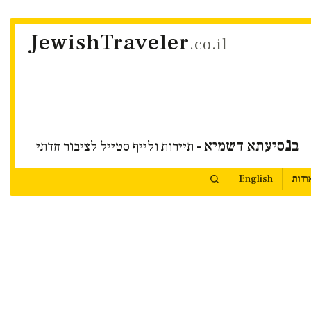
JewishTraveler
.co.il
נ
ב
סיעתא דשמיא
- תיירות ולייף סטייל לציבור הדתי
ודות
English