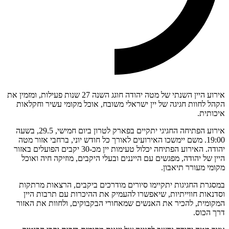
אירוע היין השנתי של מטה יהודה חוגג השנה 27 שנות פעילות, ומזמין את
הקהל לחוות חגיגה של יין ישראלי משובח, אוכל מקומי עשיר וחקלאות
איכותית.
אירוע הפתיחה החגיגי יתקיים בפארק לטרון ביום חמישי, 29.5, בשעה
19:00. משם יימשכו האירועים לאורך כל חודש יוני, ברחבי אזור מטה
יהודה. האירוע הפתיחה יכלול טעימות יין מכ-30 יקבים הפועלים באזור
היין של יהודה, מפגשים עם הייננים ובעלי היקבים, מוזיקה חיה ואוכל
מקומי מעורר תיאבון.
במסגרת החגיגות יתקיימו סיורים מודרכים ביקבים, הרצאות מרתקות
וסדנאות חווייתיות, שיאפשרו להעמיק את ההיכרות עם תרבות היין
המקומית, להכיר את האנשים שמאחורי הבקבוקים, ולחוות את האזור
דרך הכוס.