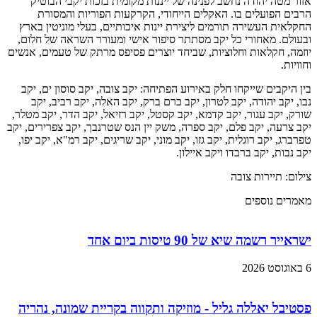
אזור מטה יהודה נחשב לפנינה של ייננות מקומית בזכות יקבי הבוטיק
הרבים הפועלים בו. האקלים הייחודי, הקרקעות הפוריות והמסורת
החקלאית העשירה תורמים ליצירת יינות איכותיים, בעלי מוניטין בארץ
ובעולם. מאחורי כל יקב מסתתר סיפור אישי ומעורר השראה של חלום,
יוזמה, חקלאות וחלוציות, שביחד יוצרים פסיפס מרתק של טעמים, אנשים
וחוויות.
בין היקבים שייקחו חלק באירוע הפתיחה: יקב צובה, יקב סוסון ים, יקב
נבו, יקב יהודה, יקב לטרון, יקב כרם ברק, יקב האלה, יקב רביב, יקב
שורק, יקב עגור, יקב קדמא, יקב קסטל, יקב רזיאל, יקב הדר, יקב מטלר,
יקב צרעה, יקב פלם, יקב ספרה, משק יין הנס שטרנבך, יקב צפרירים, יקב
טפרברג, יקב רוגלית, יקב גזו, יקב מוני, יקב שריגים, יקב רמ"א, יקב יפו,
יקב נבות, יקב ברבדו ויקב איילון.
צילום: תיירות צובה
מאמרים נוספים
ישראייר רשמה שיא של 90 טיסות ביום אחד
6 באוגוסט 2026
פסטיבל יאללה גליל - מוזיקה ותקווה בקריית שמונה, נהריה