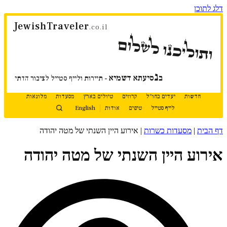
דלג לתוכן
JewishTraveler
.co.il
ותוליכנו לשלום
נ
ב
סיעתא דשמיא
- תיירות ולייף סטייל לציבור הדתי
חדשות
יעדים בחו"ל
קרוזים
טיולים בארץ
מסעדות
מלונאות
לייף סטייל
טיפים
אודות
English
דף הבית
|
מסעדות כשרות
|
אירוע היין השנתי של מטה יהודה
אירוע היין השנתי של מטה יהודה