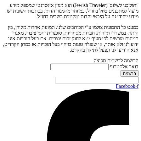
'ותוליכנו לשלום' (Jewish Traveler) הוא מגזין אינטרנטי שמספק מידע
מועיל למתכננים טיול בחו"ל, במיוחד מהמגזר הדתי. בכתבות השונות יש
מידע ייחודי גם על היבטי יהדות ומקומות כשרים בחו"ל.
כמעט כל התמונות צולמו ע"י הכותבים שלנו. תמונות אחרות מקורן, בין
היתר, במשרדי תיירות, חברות מסחריות, סוכנויות יחסי ציבור, מאגרי
תמונות מורשים לפי סעיף 27א לחוק זכות יוצרים. אם בעל הזכויות אינו
ידוע לנו ולא אותר, או שנפלה טעות בזיהוי בעל הזכויות או במתן הקרדיט,
אנא הודיעו לנו ונפעל לתיקון בהקדם.
הרשמה לרשימת תפוצה
דואר אלקטרוני
Facebook-f