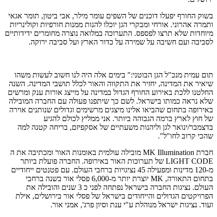
בשוק החורף יפעלו דוכנים של השפים עומר מילר, אבי ביטון, תומר אגאי
ותמרה אהרוני. אורחי ומבקרי הגן יוכלו להנות ממנות חורפיות וקולינריות
מיוחדות שלא תרצו לפספס. התערוכה במלואה נוצרה מחומרים ידידותיים
לסביבה ועם חשיבה על שמירה על כדור הארץ ועל סביבה ירוקה.
תום עמית מנכ"ל הגן הבוטני:" בימים אלה היה לנו חשוב לעשות משהו
שיאיר את המדינה, יחזיר את התקווה והאור לכלל תושבי המדינה. השנה
החלטנו ללכת באירוע החורף הגדול במדינה על מייצג אורות ענק ומרשים
שלא נראה כמותו בישראל. לשם כך שיתפנו פעולה עם החברה המובילה
באירופה בתחום שהביאו אלינו מיצגים מרשימים וגדולים שנותנים אוירה
של חוץ לארץ ברמה הגבוהה ביותר. אני ממליץ לכולם להגיע
בדצמבר/ינואר לגן וליהנות משעתיים של אסקפיזם, בריחה קטנה למה
שהכי קרוב לחו"ל".
חברת MK Illumination מובילה עולמית באומנות האור ומכתיבה את ה
LIGHT CODE של תערוכות האור באירופה. החברה פועלת ביותר
מ-120 מדינות ומפעילה 45 נציגויות ברחבי העולם. עם פטנטים ייחודיים
בתחום התאורה, MK יוצרת יותר מ-6,000 פסלי אור בשנה ברחבי
העולם. נציגות החברה בישראל נפתחה לפני כ 3 שנים והובילה את
הפרויקטים הגדולים והייחודים בישראל של פסלי אור בירושלים, אילת
ועוד. נציגות ישראל מנוהלת ע"י ענת וסיון פרג', אמני אור.