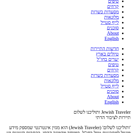
טיפים
קרוזים
מסעדות כשרות
מלונאות
לייף סטייל
סוכנים
About
English
חדשות התיירות
טיולים בארץ
יעדים בחו"ל
טיפים
קרוזים
מסעדות כשרות
מלונאות
לייף סטייל
סוכנים
About
English
Jewish Traveler ותוליכנו לשלום
תיירות לציבור הדתי
'ותוליכנו לשלום' (Jewish Traveler) הוא מגזין אינטרנטי שמספק מידע
מועיל למתכננים טיול בחו"ל, במיוחד מהמגזר הדתי. בכתבות השונות יש