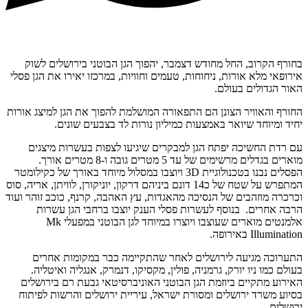
בחורף הקרוב, החל מחודש דצמבר, יהפוך הגן הבוטני בירושלים לשוק
אירופאי מלא אורות, ניחוחות, טעמים וחוויות, במרכזו יאירו את הגן פסלי
האור הגדולים בעולם.
החורף והאוויר הצונן הם התפאורה המושלמת להפוך את הגן למיצג אורות
יחיד ומיוחד שיואר באמצעות כמיליון נורות לד בצבעים שונים.
עם רדת החשיכה יפתח הגן למבקרים שיגיעו לצפות בעשרות מיצגים
מוארים בגדלים מרשימים של עד 5 מטרים גובה ו-8 מטרים אורך.
הפסלים נבנו בטכנולוגיית 3D ויוצבו במסלול מיוחד באורך של כקילומטר
המתפרש על שטח של כ14 דונם ביניהם דרקון, יוניקורן, לוויתן, אריה, סוס
וכרכרה מוזהבים של הנסיכה מהאגדות, עץ האהבה, קרנף, כוכב זוהר ועוד
הרבה אחרים. בנוסף לעשרות פסלי הענק יוצבו ברחבי הגן עשרות
אלמנטים מוארים שעוצבו ויוצרו במיוחד לגן הבוטני במפעלי Mk
Illumination באירופה.
התערוכה מגיעה לירושלים לאחר שהתקיימה כבר במקומות אחרים
בעולם כמו ניו יורק, גרמניה, פולין, מקסיקו, דנמרק, אנגליה ואיטליה.
האירוע מתקיים ביוזמת הגן הבוטני האוניברסיטאי גבעת רם בירושלים
בסיוע משרד ירושלים ומסורת ישראל, עיריית ירושלים והרשות לפיתוח
ירושלים.