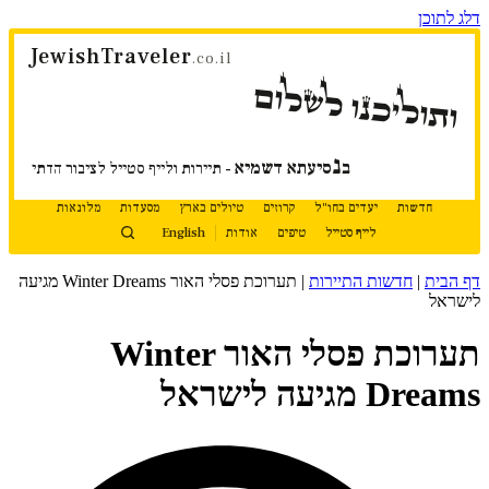
דלג לתוכן
JewishTraveler
.co.il
ותוליכנו לשלום
נ
ב
סיעתא דשמיא
- תיירות ולייף סטייל לציבור הדתי
חדשות
יעדים בחו"ל
קרוזים
טיולים בארץ
מסעדות
מלונאות
לייף סטייל
טיפים
אודות
English
דף הבית
|
חדשות התיירות
|
תערוכת פסלי האור Winter Dreams מגיעה
לישראל
תערוכת פסלי האור Winter
Dreams מגיעה לישראל