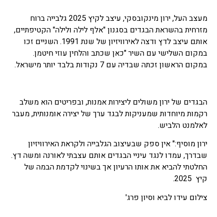
מעצב העל, ירון מינקובסקי, עיצב לקיץ 2025 גלבייה ברוח
מזרחית בהשראת הבגדים בסגנון "אלף לילה ולילה" הקטיפתיים,
אותם עיצב לדץ ודצה לאירוויזיון של שנת 1991. השניים זכו
במקום השלישי עם השיר "כאן שכתב והלחין עוזי חיטמן.
במקום הראשון זכתה שבדיה עם 7 נקודות בלבד יותר מישראל.
הבגדים של ירון משולים ליצירות אמנות, ובפריטים הוא משלב
רקמות מיוחדות שמעניקות לבגד ערך של יצירה אומנותית, מעבר
לאלמנט הלביש.
ירון מוסיף:" אין ספק שבעיצוב הגלבייה ולקראת האירוויזיון
שבדרך, עמדו לנגד עיניי הבגדים אותם עצבתי לאורנה ומשה דץ.
החלטתי להביא את אותו הרעיון אך בשינוי לקדמת הבמה של
קיץ 2025.
צילום עידו לביא וסיון פרג'