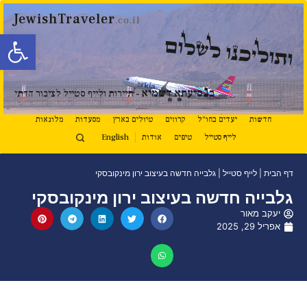
JewishTraveler
.co.il
פתח סרגל
ותוליכנו לשלום
נ
ב
סיעתא דשמיא
- תיירות ולייף סטייל לציבור הדתי
חדשות
יעדים בחו"ל
קרוזים
טיולים בארץ
מסעדות
מלונאות
לייף סטייל
טיפים
אודות
English
דף הבית
|
לייף סטייל
|
גלבייה חדשה בעיצוב ירון מינקובסקי
גלבייה חדשה בעיצוב ירון מינקובסקי
יעקב מאור
אפריל 29, 2025