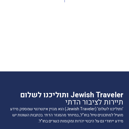
Jewish Traveler ותוליכנו לשלום
תיירות לציבור הדתי
'ותוליכנו לשלום' (Jewish Traveler) הוא מגזין אינטרנטי שמספק מידע
מועיל למתכננים טיול בחו"ל, במיוחד מהמגזר הדתי. בכתבות השונות יש
מידע ייחודי גם על היבטי יהדות ומקומות כשרים בחו"ל.