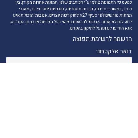
כמעט כל התמונות צולמו ע"י הכותבים שלנו. תמונות אחרות מקורן, בין
היתר, במשרדי תיירות, חברות מסחריות, סוכנויות יחסי ציבור, מאגרי
תמונות מורשים לפי סעיף 27א לחוק זכות יוצרים. אם בעל הזכויות אינו
ידוע לנו ולא אותר, או שנפלה טעות בזיהוי בעל הזכויות או במתן הקרדיט,
אנא הודיעו לנו ונפעל לתיקון בהקדם.
הרשמה לרשימת תפוצה
דואר אלקטרוני
ניווט מהיר
חדשות התיירות