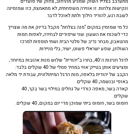
מתערבב בצליל השוק שמגיע מהרחוב, צחוק של סועדים
ונקישות צלחות. זו אווירה משפחתית, לא מתאמצת, כזו שמזמינה
לשבת רגע, להוריד הילוך ולתת לאוכל לדבר.
כל מי שמזמין במקום “מנה בצלחת” מקבל בדיוק את מה שצריך
כדי לשכוח את השעון :שני שיפודים לבחירה, לאפות חמות
מהטאבון, מבחר נדיב של סלטי הבית ושתי תוספות למרכז
השולחן, שפע ישראלי פשוט, ישיר, בלי מניירות.
לרגל חגיגות ה־40, בחרו ב”יהודית” שלוש מנות אהובות במיוחד,
ומציעים אותן בטייק־אווי במחיר סמלי של 40 שקלים בלבד:
הקבב של יהודית בלאפה, מנת הדגל המיתולוגית, עבודת יד מלאה
באופי ובנשמה, 40 שקלים.
קאדה בשר, מאפה כורדי על גחלים במילוי בשר בקר, 40
שקלים.
חומוס בשר, חומוס ביתי שמוכן מדי יום במקום, 40 שקלים.