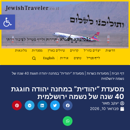
JewishTraveler
.co.il
פתח סרגל
ותוליכנו לשלום
נ
ב
סיעתא דשמיא
- תיירות ולייף סטייל לציבור הדתי
חדשות
יעדים בחו"ל
קרוזים
טיולים בארץ
מסעדות
מלונאות
לייף סטייל
טיפים
אודות
English
דף הבית
|
מסעדות כשרות
|
מסעדת “יהודית” במחנה יהודה חוגגת 40 שנה של
נשמה ירושלמית
מסעדת “יהודית” במחנה יהודה חוגגת
40 שנה של נשמה ירושלמית
יעקב מאור
פברואר 10, 2026