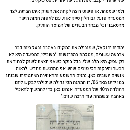
שני שיפודי קבב, מנת הדגל של יהודית, 88 שקלים.
ולמי שממהר, או פשוט רוצה לקחת את השוק איתו הביתה, לצד
המסעדה פועל גם חלון טייק־אווי, עם לאפות חמות הישר
מהטאבון וכל מבחר הבשרים של המוסד הוותיק.
יהודית יחזקאל, שמובילה את המקום באהבה ובעקביות כבר
ארבעה עשורים, מסכמת בהתרגשות: "בשבילי, המסעדה היא לא
רק עסק, היא הלב שלי. בכל בוקר כשאני יוצאת לשוק לבחור את
הבשר והירקות הכי טובים שיש, אני מתרגשת מחדש. לראות
אנשים יושבים כאן, נהנים מהשפע ומהאווירה האינטימית שבנינו
במו ידינו מאז 86’, זו המתנה הכי גדולה שיכולתי לבקש ליום
ההולדת ה־40 של המסעדה. אנחנו כאן כדי להמשיך להאכיל
באהבה ובשמחה עוד הרבה שנים.”