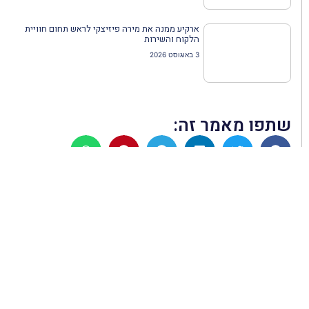
ארקיע ממנה את מירה פיזיצקי לראש תחום חוויית
הלקוח והשירות
3 באוגוסט 2026
שתפו מאמר זה:
הקודם
הבא
חופשה במתנה עם Beyond בלעדי ללקוחות הבנק הבינלאומי
רשת מלונות ישראל קנדה מרחיבה אחיזה בגליל