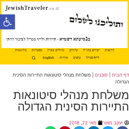
JewishTraveler
.co.il
פתח סרגל
ותוליכנו לשלום
נ
ב
סיעתא דשמיא
- תיירות ולייף סטייל לציבור הדתי
חדשות
יעדים בחו"ל
קרוזים
טיולים בארץ
מסעדות
מלונאות
לייף סטייל
טיפים
אודות
English
דף הבית
|
סוכנים
|
משלחת מנהלי סיטונאות התיירות הסינית
הגדולה
משלחת מנהלי סיטונאות
התיירות הסינית הגדולה
יעקב מאור
מאי 22, 2018