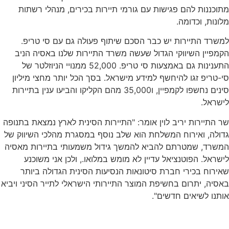
מתוכננות להם פגישות עם גורמי תיירות בכירים, מנהלי רשתות
מלונות, וכדומה.
למשרד התיירות יש כבר הסכם שיתוף פעולה גם עם סי טריפ.
הקמפיין השיווקי הגדול שעשה משרד התיירות שלנו באסיה הניב
התענינות גם באמצעות סי טריפ. 52,000 ממנויי הניוזלטר של
סי-טריפ זגו להיחשף למידע מישראל. בסך הכל יותר מחצי מיליון
סינים נחשפו לקמפיין, ו35,000 מהם הקליקו והביעו ענין בתיירות
לישראל.
שר התיירות יריב לוין אומר: "התיירות הסינית לארץ נמצאת בתנופה
גדולה, ואירוח המשלחת הוא שלב נוסף במסגרת מהלכי השיווק של
המשרד, שמטרתם להביא להמשך גידול משמעותי בתיירות מאסיה
לישראל. הפוטנציאל עדיין לא מומש במלואו., ולכן אני משוכנע
שאירוח בכירי חברת סיטונאות הנסיעות הסינית הגדולה ביותר
באסיה, יתרום בחשיפת המוצר התיירותי הישראלי לתייר הסיני ויביא
אותנו לשיאים חדשים".