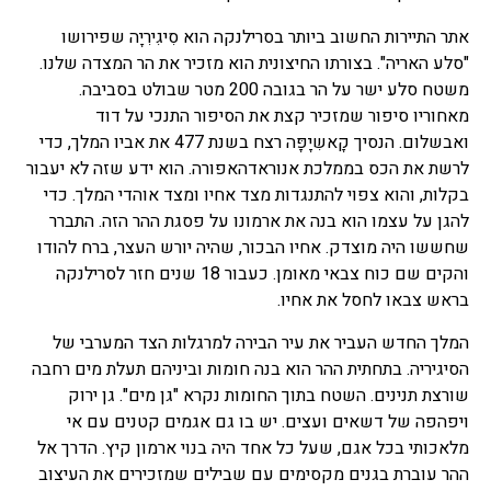
אתר התיירות החשוב ביותר בסרילנקה הוא סִיגִירִיָה שפירושו
"סלע האריה". בצורתו החיצונית הוא מזכיר את הר המצדה שלנו.
משטח סלע ישר על הר בגובה 200 מטר שבולט בסביבה.
מאחוריו סיפור שמזכיר קצת את הסיפור התנכי על דוד
ואבשלום. הנסיך קָאשִיָפָּה רצח בשנת 477 את אביו המלך, כדי
לרשת את הכס בממלכת אנוראדהאפורה. הוא ידע שזה לא יעבור
בקלות, והוא צפוי להתנגדות מצד אחיו ומצד אוהדי המלך. כדי
להגן על עצמו הוא בנה את ארמונו על פסגת ההר הזה. התברר
שחששו היה מוצדק. אחיו הבכור, שהיה יורש העצר, ברח להודו
והקים שם כוח צבאי מאומן. כעבור 18 שנים חזר לסרילנקה
בראש צבאו לחסל את אחיו.
המלך החדש העביר את עיר הבירה למרגלות הצד המערבי של
הסיגיריה. בתחתית ההר הוא בנה חומות וביניהם תעלת מים רחבה
שורצת תנינים. השטח בתוך החומות נקרא "גן מים". גן ירוק
ויפהפה של דשאים ועצים. יש בו גם אגמים קטנים עם אי
מלאכותי בכל אגם, שעל כל אחד היה בנוי ארמון קיץ. הדרך אל
ההר עוברת בגנים מקסימים עם שבילים שמזכירים את העיצוב