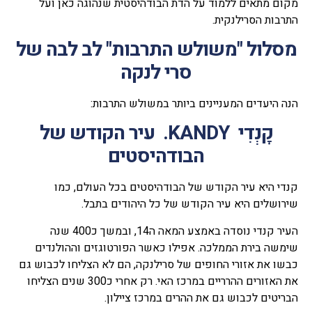
מקום מתאים ללמוד על הדת הבודהיסטית שנהוגה כאן ועל
התרבות הסרילנקית.
מסלול "משולש התרבות" לב לבה של
סרי לנקה
הנה היעדים המעניינים ביותר במשולש התרבות:
קָנְדִי KANDY. עיר הקודש של
הבודהיסטים
קנדי היא עיר הקודש של הבודהיסטים בכל העולם, כמו
שירושלים היא עיר הקודש של כל היהודים בתבל.
העיר קנדי נוסדה באמצע המאה ה14, ובמשך כ400 שנה
שימשה בירת הממלכה. אפילו כאשר הפורטוגזים וההולנדים
כבשו את אזורי החופים של סרילנקה, הם לא הצליחו לכבוש גם
את האזורים ההרריים במרכז האי. רק אחרי כ300 שנים הצליחו
הבריטים לכבוש גם את ההרים במרכז ציילון.