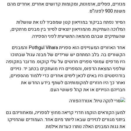
מנזרים, פסלים, ארמונות, ומקומות קדושים אחרים. אחדים מהם
משנת 900 לפנה"ס.
הסיור נפתח בביקור במוזיאון קטן שמסביר לנו את שושלות
המלוכה העתיקות. מהמוזיאון יוצאים לסיור בין מבנים מרתקים,
שהעתיקים שבהם מהמאה התשיעית לפני הספירה.
אחד האזורים המעניינים הוא ספרית Pothgul Vihara והמבנים
הקשורים בה. בלב המתחם יש שרידים של מבנה עגול שבתוכו
היו מדפים עמוסי ספרים חרוטים על עלי קוקוס. מדובר בתקופה
שלפני המצאת הדפוס, והספרים היו מועתקים בכתב יד. נזירים
בודהיסטים היו באים לכאן לימים אחדים כדי ללמוד מהספרים,
ואחר כך היו חוזרים למקומותיהם לשתף בידע החדש את
חבריהם הנזירים או את קהל פשוטי העם.
למען הקוראים הוקמו חדרי קריאה מחוץ לספריה, ומאחוריהם גם
ביתני מגורים לנזירים שבאו ליותר מיום אחד. העמודים שהחזיקו
את גגות המבנים האלה נותרו כעדות אילמת.