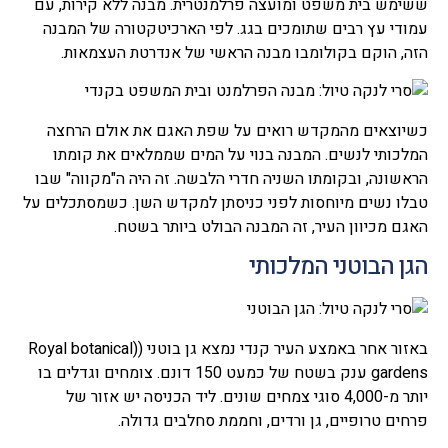
ששימש בית משפט ומועצה פרלמנטרית. מבנה ללא קירות, עם
עמודי עץ רבים שתומכים בגג. לפי הארכיטקטורה של המבנה
הזה, הוקם בקולומבו מבנה הראשי של אנדרטת העצמאות.
כשיוצאים מהמקדש רואים על שפת האגם את אולם הרחצה
המלכותי לנשים. המבנה בנוי על המים שממלאים את קומתו
הראשונה, ובקומתו השניה חדרי הלבשה. זה היה ה"מקווה" שבו
טבלו נשים מיוחסות לפני כניסתן למקדש השן. כשמסתכלים על
האגם מכיוון העיר, זה המבנה הבולט ביותר בשטח.
הגן הבוטני המלכותי
באזור אחר באמצע העיר קנדי נמצא גן בוטני ((Royal botanical
gardens ענק בשטח של כמעט 150 דונם. צומחים וגדלים בו
יותר מ-4,000 סוגי צמחים שונים. ליד הכניסה יש אזור של
פרחים טרופיים, גן ורדים, וחממת סחלבים גדולה.