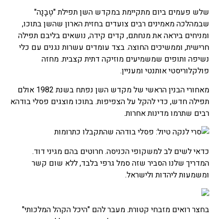
שלש פעמים ביום מתקיימת במקדש השן תפילת "טֶבָנָה"
שבמהלכה מאמינים רבים צועדים בחזית הארון שהשן בתוכו,
ומניחים ביראה את מנחתם, קדים קידה, נושאים בליבם תפילה
חרישית, וממשיכים החוצה. בצד עומדים עשרות נגנים עם כלי
נשיפה ותופים שמשמיעים מוזיקה דתית קצבית. מחזה
פולקלוריסטי אותנטי ומעניין.
מאחורי הבנין הראשי של מקדש השן נפתח בשנת 1982 אולם
תפילה חדש, כדי להקל על הצפיפות. בתוכו מוצגים פסלי בודהא
רבים שתרמו מדינות אחרות.
כדאי לשים לב למשקופי הכניסה. חרוטים בהם מגיני דוד.
המדריך שלנו הסביר שזה סמל גרפי בלבד, ללא שום קשר
ומשמעות ליהדות ולישראל.
בחצר רואים מזבחי קטורת. מעבר להם "היכל הקהל המלכותי"