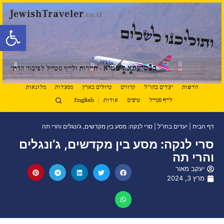
JewishTraveler
.co.il
פתח סרגל
ותוליכנו לשלום
נ
ב
סיעתא דשמיא
- תיירות ולייף סטייל לציבור הדתי
חדשות
יעדים בחו"ל
קרוזים
טיולים בארץ
מסעדות
מלונאות
לייף סטייל
טיפים
אודות
English
דף הבית
|
יעדים בחו"ל
|
סרי לנקה: מסע בין מקדשים, ג’ונגלים והרי תה
סרי לנקה: מסע בין מקדשים, ג’ונגלים
והרי תה
יעקב מאור
מרץ 3, 2024