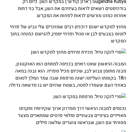
Sugandha Kutiya ("ארון קודש") במקדש השן. כיום רק
בודהיסטים רשאים לראות בעיניהם את השן, אבל בני דתות
אחרות כמונו מורשים לראות לפחות את המקדש.
מחוץ למקדש ישנם דוכנים רבים שמוכרים עלי גביע של פרחי
לוטוס בצבעים לבן או סגול ופרחי יסמין, להגישם כמנחה בתוך
המקדש.
המבנה הראשון שאנו רואים בכניסה למתחם הוא האוקטגון,
מבנה מתומן צבוע לבן, שכיום מכיל ספריה. הוא נבנה במאה
ה18. בקומתו העליונה ישנה מרפסת שבה עמד המלך לנאום
באוזני העם שעמדו למטה, בשטח שהיום יש בו מדשאה גדולה.
נכנסים למבנה הראשי דרך מסדרון ארוך שקירותיו ותקרתו
מאויירים בציורים צבעוניים ומלאי פרטים שמתארים מצעד
מסורתי עם השן, שבראשו צועדים שלשה פילים.