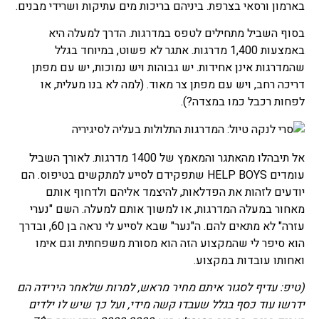
בארמון ורסאי בצרפת. ביניהם בריכות מים עתיקות ושרידי מבנים.
בסוף השביל מתחילים לטפס במדרגות. הדרך למעלה היא
באמצעות 1,400 מדרגות. אתגר לא פשוט, במיוחד בגלל
שהמדרגות אינן אחידות. יש גבוהות ויש נמוכות, יש עם מפתן
דריכה רחב, ויש עם מפתן צר מאוד. (למה לא בנו מעלית, או
לפחות רכבל כמו במצדה?).
אל תיבהלו מהאתגר והמאמץ של 1400 מדרגות. לאורך השביל
עומדים HELP BOYS שתפקידם לסייע למתקשים בטיפוס. הם
יודעים לזהות את הפדלאות, להיצמד אליהם ולדחוף אותם
מאחור במעלה המדרגות, או למשוך אותם למעלה. השם "נערי
עזרה" לא מתאים להם. ה"נער" שבא לסייע לי נראה בן 60, ובדרך
הוא סיפר לי שהמקצוע הזה הוא מסורת משפחתית וגם אימו
ואחותו עובדות במקצוע.
(טיפ: עדיף לסגור איתם מחיר מראש, למרות שלאחר הירידה הם
ידרשו עוד כסף בגלל שעבדו קשה מידי, ועל כך שיש לו ילדים