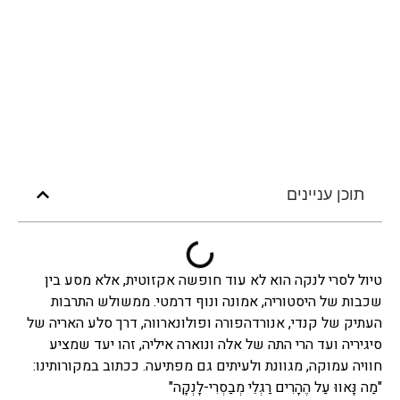
תוכן עניינים
טיול לסרי לנקה הוא לא עוד חופשה אקזוטית, אלא מסע בין
שכבות של היסטוריה, אמונה ונוף דרמטי. ממשולש התרבות
העתיק של קנדי, אנורדהפורה ופולונארווה, דרך סלע האריה של
סיגיריה ועד הרי התה של אלה ונוארה איליה, זהו יעד שמציע
חוויה עמוקה, מגוונת ולעיתים גם מפתיעה. ככתוב במקורותינו:
"מַה נָּאווּ עַל הֶהָרִים רַגְלֵי מְבַסְרִי-לָנְקָה"