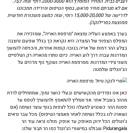
רעבים בבית. המחיר המומלץ הוא 2000-3000 רופי שזה כ7$.
אם לא סגרתם מחיר מראש, בסוף הטיפוס והירידה תתכוננו
לדרישה של 15,000-20,000 רופי, שזה כמעט משכורת חודשית
ממוצעת בסרילנקה).
בערך באמצע העליה נמצאת "מרפסת האריה", שמזכירה את
המפלס הצפוני של המצדה. היא נקראת כך בגלל שפעם נחצבה
בצלע ההר דמות של אריה בגובה קומות אחדות, והכניסה להמשך
המדרגות עברה דרך לוע האריה. כיום נותרו מהאריה רק הטלפיים
משני צידי המדרגות. ממרפסת האריה נשקף נוף מדהים על
הג'ונגלים שלמטה.
כאן אנו נפרדים מהקשישים ובעלי כושר נמוך, שמתחילים לרדת
מההר בשביל אחר. אני ממליץ להתאמץ ולהמשיך לטפס עד
פסגת ההר. כשנגיע למעלה נוכל לצפות בנוף עוצר נשימה (אם
נשארה לנו בכלל נשימה לאחר מאמצי הטיפוס). מכל עבר נראים
ג'ונגלים. הכל ירוק מאופק עד אופק. מולנו נראה עוד הר
Pidurangala שבולט במישורי הג'ונגל כמו הר תבור שלנו.