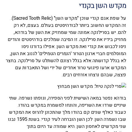
מקדש השן בקנדי
על שפת אגם קנדי שוכן "מקדש השן" (Sacred Tooth Relic).
זה המקדש החשוב ביותר לבודהיסטים בעולם. בעצם, לא רק
להם. יש בסרילנקה אמונה שמי שמחזיק את השן של בודהא,
מחזיק בידיו את סרילנקה. זו הסיבה שמלכים בודהיסטים והודים
ניסו לכבוש את קנדי ואת מקדש השן. אפילו בדורנו ניסו
המוסלמים חברי ארגון הטרור 'הנמרים הטמילים' לגנוב את השן,
לא בגלל קדושתה אלא בגלל רצונם להשתלט על סרילנקה. בחצר
המקדש ארעו פיגועי טרור אחדים של ירי ושל התאבדות עם
פצצה, שבהם נרצחו אזרחים רבים.
בודהא נפטר במאה השישית לפני הספירה, וגופתו נשרפה. שתי
שיניים שרדו את השריפה, והונחו למשמרת במקדש בהודו.
כעבור כאלף שנים קם בהודו מלך שהתכונן להרוס את המקדש
שבו נשמרה השן. לכן השן הוברחה לעיר קנדי. בשנת 1595 נבנו
שני מקדשים לאחסון השן. היא שמורה עד היום בתוך