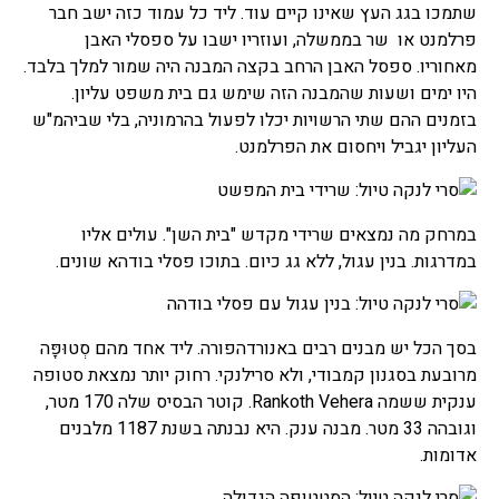
שתמכו בגג העץ שאינו קיים עוד. ליד כל עמוד כזה ישב חבר
פרלמנט או שר בממשלה, ועוזריו ישבו על ספסלי האבן
מאחוריו. ספסל האבן הרחב בקצה המבנה היה שמור למלך בלבד.
היו ימים ושעות שהמבנה הזה שימש גם בית משפט עליון.
בזמנים ההם שתי הרשויות יכלו לפעול בהרמוניה, בלי שביהמ"ש
העליון יגביל ויחסום את הפרלמנט.
במרחק מה נמצאים שרידי מקדש "בית השן". עולים אליו
במדרגות. בנין עגול, ללא גג כיום. בתוכו פסלי בודהא שונים.
בסך הכל יש מבנים רבים באנורדהפורה. ליד אחד מהם סְטוּפָּה
מרובעת בסגנון קמבודי, ולא סרילנקי. רחוק יותר נמצאת סטופה
ענקית ששמה Rankoth Vehera. קוטר הבסיס שלה 170 מטר,
וגובהה 33 מטר. מבנה ענק. היא נבנתה בשנת 1187 מלבנים
אדומות.