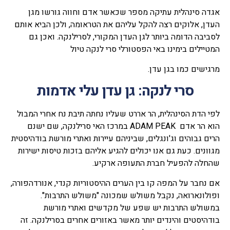
אגדה סינהלית עתיקה מספר שכאשר אדם וחווה גורשו מגן
העדן, אלוקים רצה להקל עליהם את הטראומה, ולכן הביא אותם
לסביבה הדומה ביותר לגן העדן המקורי, לסרילנקה. ואכן גם
המטיילים בימינו באי הפסטורלי סרי לנקה טיול
מרגישים כמו בגן עדן.
סרי לנקה: גן עדן עלי אדמות
לפי הדת הסינהלית, הר אררט שעליו נחתה תיבת נח אחרי המבול
הוא הר אדם ADAM PEAK במרכז האי סרילנקה, שם ישנם
הרים גבוהים וג'ונגלים, שביניהם עיירות ואתרי מורשת בודהיסטית
מגוונים. כעת גם אנו יכולים להגיע אליהם בזכות טיסות ישירות
שהחלה להפעיל חברת התעופה ארקיע.
אם נחבר על המפה קו בין הערים ההיסטוריות קנדי, אנורדהפורה,
ופולונארואה, נקבל משולש שמכונה "משולש התרבות".
במשולש התרבות יש שפע של מקדשים ואתרי מורשת
בודהיסטים והינדים יותר מאשר באזורים אחרים בסרילנקה. זה