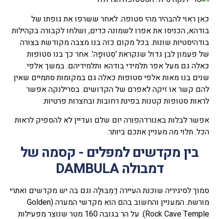
כאן ראוי להבהיר מהי סטופה. לאחר ששרפו את גופתו של
בודהא, הכניסו את אפרו לשמונה כדים, ושלחו לקבורה בקהילות
בודהיסטיות שונות. בכל מקום כזה בנו מצבה מקודשת בצורה
של פעמון לבן גדול שנקראת 'סְטוּפָּה'. אחר כך בנו סטופות
כאלה גם מעל אפר תלמידי בודהא ותלמידיהם. במשך אלפי
שנים בנו מאות אלפי סטופות כאלה גם במקומות סתמיים שאין
להם קשר או זיקה לאפרם של הקדושים. בסרילנקה אפשר
לראות סטופות קטנות בפינת רחובות ובחצרות פרטיות.
אפשר לבלות באנורדהפורה יום שלם ועדיין לא להספיק לראות
הכל. תלוי מה מעניין אתכם ביותר.
בין מקדשים למפלים - קסמה של
דמבולה DAMBULA
סמוך לסיגיריה שוכנת העיירה דַמְבּוּלָה וגם בה יש מקדשים ואתרי
מורשת. המעניין והחשוב בהם הוא מקדשי המערה (Golden
Rock Cave Temple). על הר בגובה 160 מטר שנוצר מפעילות