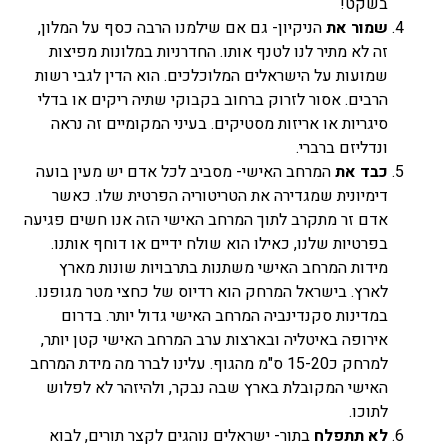
בשקט!
שמור את
הניקיון- גם אם שילמנו הרבה כסף על המלון,
זה לא מתיר לנו לטנף אותו. החדרניות במלונות מפיצות
שמועות על הישראלים המלוכלכים. הוא הדין לגבי רשות
הרבים. אסור לזרוק ברחוב בקבוקי שתיה ריקים או בדלי
סיגריות או אריזות מסטיקים. בעיני המקומיים זה נראה
ונדליזם ברברי.
כבד את
המרחב האישי- מסביב לכל אדם יש מעין בועה
דימיונית שמגדירה את הטריטוריה הפרטית שלו. כאשר
אדם זר מתקרב לתוך המרחב האישי הזה אנו חשים פגיעה
בפרטיות שלנו, כאילו הוא שולח ידיים או דוחף אותנו.
מידות המרחב האישי משתנות בתרבויות שונות מארץ
לארץ. בישראל המרחק הוא רדיוס של כחצי מטר מגופנו.
במדינות סקנדינביה המרחב האישי גדול יותר. בדרום
אירופה באיטליה ובארצות ערב המרחב האישי קטן יותר,
למרחק כ15-20 ס"מ מהגוף. עלינו לברר מה מידת המרחב
האישי המקובלת בארץ שבה נבקר, ולהיזהר לא לפלוש
לתוכו.
לא תתפלח
בתור- ישראלים נוהגים לקצר תורים, לבוא