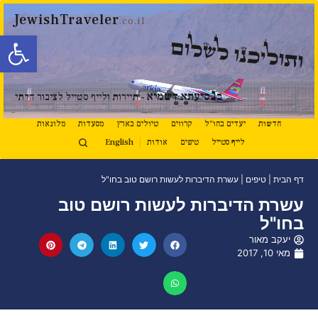
JewishTraveler
.co.il
פתח סרגל
ותוליכנו לשלום
נ
ב
סיעתא דשמיא
- תיירות ולייף סטייל לציבור הדתי
חדשות
יעדים בחו"ל
קרוזים
טיולים בארץ
מסעדות
מלונאות
לייף סטייל
טיפים
אודות
English
דף הבית
|
טיפים
|
עשרת הדיברות לעשות רושם טוב בחו"ל
עשרת הדיברות לעשות רושם טוב
בחו"ל
יעקב מאור
מאי 10, 2017