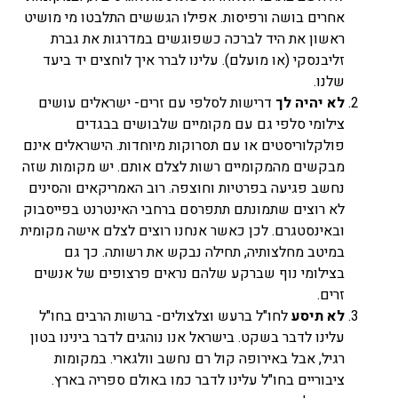
אחרים בושה ורפיסות. אפילו הגששים התלבטו מי מושיט
ראשון את היד לברכה כשפוגשים במדרגות את גברת
זליבנסקי (או מועלם). עלינו לברר איך לוחצים יד ביעד
שלנו.
לא יהיה לך
דרישות לסלפי עם זרים- ישראלים עושים
צילומי סלפי גם עם מקומיים שלבושים בבגדים
פולקלוריסטים או עם תסרוקות מיוחדות. הישראלים אינם
מבקשים מהמקומיים רשות לצלם אותם. יש מקומות שזה
נחשב פגיעה בפרטיות וחוצפה. רוב האמריקאים והסינים
לא רוצים שתמונתם תתפרסם ברחבי האינטרנט בפייסבוק
ובאינסטגרם. לכן כאשר אנחנו רוצים לצלם אישה מקומית
במיטב מחלצותיה, תחילה נבקש את רשותה. כך גם
בצילומי נוף שברקע שלהם נראים פרצופים של אנשים
זרים.
לא תיסע
לחו"ל ברעש וצלצולים- ברשות הרבים בחו"ל
עלינו לדבר בשקט. בישראל אנו נוהגים לדבר בינינו בטון
רגיל, אבל באירופה קול רם נחשב וולגארי. במקומות
ציבוריים בחו"ל עלינו לדבר כמו באולם ספריה בארץ.