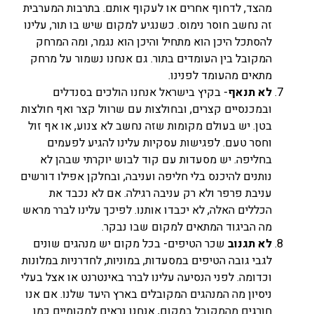
מהצד, לדחוף אחרים או לעקוף אותם. בתרבות המערבית
זה נחשב חוסר נימוס. כשנגיע למקום שיש בו תור, עלינו
להסתכל היכן הוא מתחיל והיכן הוא נגמר, ומה המרחק
המקובל בין העומדים בתור. גם אנחנו נשמור על מרחק
מתאים מהעומד לפנינו.
לא תנאף
- בקיץ בישראל אנחנו הולכים בסנדלים
ובמכנסיים קצרים, ובחולצות עם שרוול קצר ואף חולצות
בטן. יש בעולם מקומות שזה נחשב לא צנוע, או אף זול
וחסר טעם. לפגישות עסקיות עלינו להגיע לפעמים
בחליפה. יש מסעדות עם קוד לבוש יוקרתי שבהן לא
נותנים להיכנס בלי חליפה ועניבה, ובחלקן אפילו דורשים
עניבת פרפר ולא רק עניבה רגילה. אם לא נכבד את
הכללים האלה, לא יכבדו אותנו. לפיכך עלינו לברר מראש
מה הביגוד המתאים למקום שבו נבקר.
לא תגנוב
שכר הטיפים- בכל מקום יש מנהגים שונים
לגבי גובה הטיפים במסעדות, במוניות, לחדרניות במלונות
וכדומה. לפני הנסיעה עלינו לברר באינטרנט או אצל בעלי
ניסיון מה המנהגים המקובלים בארץ היעד שלנו. אם אנו
חורגים מהמקובל במקום, אנחנו נראים למקומיים כמו