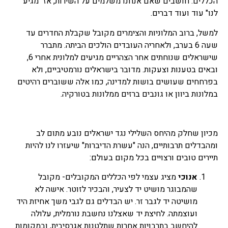
הכללים. חושבים שאם אנחנו משלמים על השירות, אז "מגיע
לנו" עוד ועוד דברים.
למשל, ברוב המלוניות והצימרים מקובל שקבלת החדרים עד
שעה 6 בערב, ולאחריה העובדים הולכים הביתה. מתברר
שישראלים שנוחתים אחר הצהריים מגיעים למלונית אחרי 6,
ובאים בטענות וצעקות. מדובר בישראלים נורמטיביים, ולא
בפרחחים שעושים בושות למדינה, כמו אלה ששוברים רהיטים
במלונות ביוון או גונבים ברזים ממלונות בטורקיה.
מכיון שחלק מהיחס השלילי נגד ישראלים נובע מתום לב
ומהבדלים תרבותיים, הנה "עשרת הדיברות" שיעזרו לנו להיות
תיירים טובים ורצויים בכל מקום בעולם:
אנוכי
מציג עצמי לפי הכללים המקובלים- מקובל
שהמבוגר מושיט יד לצעיר, והבכיר לזוטר. אישה לא
מושיטה יד לגבר זר. יש הבדלים גם לגבי משך אחיזת היד
ועוצמתה. לחיצת יד שאצלנו נחשבת נורמלית, עלולה
להיחשב בתרבויות אחרות שתלטנות אגרסיבית, ובמקומות