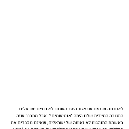
לאחרונה שמענו שבאזור היער השחור לא רוצים ישראלים.
התגובה המיידית שלנו היתה "אנטישמים!". אבל מתברר שזה
באשמת התנהגות לא נאותה של ישראלים, שאינם מכבדים את