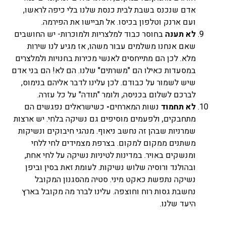
אדם שנכנס בשבת לבית כנסת שלנו בלי כיפה לראשו,
ועם ארנק וטלפון בכיסו. אל תביישו את הפירמה.
לא תענה
בחוסר כבוד למלצריות ולמוכרות- יש החושבים
שאם אנחנו משלמים עבור משהו, אז מגיע לנו שירות
מלא. לכן הם מתייחסים לאנשי מכירות בחנויות ולמלצרים
במסעדות כאילו הם "משרתים" שלנו. הם לא! הם בני אדם
שיש לשמור על כבודם. לכן עלינו לדבר אליהם בנימוס,
לברכם לשלום בכניסה, ולומר "תודה" על כל עזרה.
לא תחמוד
נשות המארחים
-
כשישראלים נפגשים הם
מתחבקים, ולפעמים מוסיפים גם נשיקה בלחי. יש ארצות
שמרניות שבהן זה נחשב ניאוף. מנהגי חיבוקים ונשיקות
משתנים ממקום למקום. בצרפת מצמידים לחי ללחי
ומנשקים באויר. במדינות לטיניות נשיקה על לחי אחת,
ובהולנד ורוסיה שלוש נשיקות. לעומת זאת בסין וביפן
נשיקה נתפשת כאקט מיני. סטיה מהסגנון המקובל
נחשבת גסות רוח וחוצפה. עלינו לברר מה מקובל בארץ
היעד שלנו.