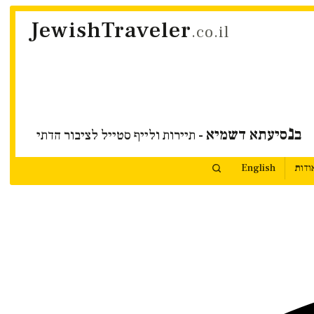
JewishTraveler
.co.il
נ
ב
סיעתא דשמיא
- תיירות ולייף סטייל לציבור הדתי
ודות
English