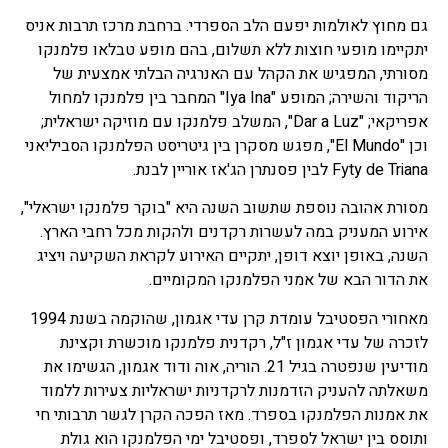
גם מחוץ לאולמות יפעם הלב הספרדי. ברחבת מרכז תרבות אניס
יתקיימו מופעי חוצות ללא תשלום, בהם מופע טבלאו פלמנקו
מסורתי, המפגיש את הקהל עם האנרגיה הבלתי אמצעית של
הריקוד והשירה; המופע "Iya Ina" המחבר בין פלמנקו למחול
אפריקאי; "Dar a Luz", המשלב פלמנקו עם מוזיקה ישראלית;
וכן "El Mundo", מפגש מסקרן בין גיטריסט הפלמנקו הסביליאני
Fyty de Triana לבין פסנתרן הג'אז אוריין לבנת.
מסורת אהובה נוספת שתשוב השנה היא "בוקר פלמנקו ישראלי",
אירוע המעניק במה לעשרות רקדנים ולהקות מכל רחבי הארץ.
השנה, באופן יוצא דופן, יתקיים האירוע לקראת השקיעה ויציג
את הדור הבא של אמני הפלמנקו המקומיים.
מאחורי הפסטיבל עומדת קרן עדי אגמון, שהוקמה בשנת 1994
לזכרה של עדי אגמון ז"ל, רקדנית פלמנקו מוכשרת וקצינת
מודיעין שנפטרה בגיל 21. הוריה, אוה ודוד אגמון, הגשימו את
משאלתה להעניק הזדמנות לרקדניות ישראליות צעירות ללמוד
את אמנות הפלמנקו בספרד. מאז הפכה הקרן לגשר תרבותי חי
ותוסס בין ישראל לספרד, ופסטיבל ימי הפלמנקו הוא גולת