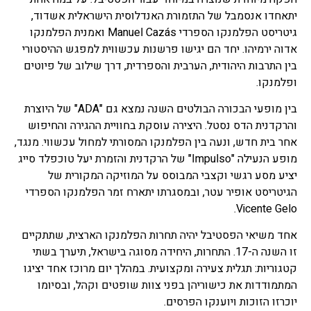
יתאחדו אנסמבל של התזמורת האנדלוסית הישראלית אשדוד,
גיטריסט הפלמנקו הספרדי Manuel Cazás ואמנית הפלמנקו
אדוה ירמיהו. יחד הם יגישו פרשנות עכשווית למפגש ההיסטורי
בין התרבות היהודית, הערבית והספרדית, דרך שילוב של פיוטים
ופלמנקו.
בין מופעי הבכורה הבולטים השנה נמצא גם "ADA" של היוצרת
והרקדנית הדס נסטל. היצירה עוסקת בחוויית ההגירה והחיפוש
אחר בית חדש, ונעה בין הפלמנקו המסורתי למחול עכשווי. מנגד,
מופע הנעילה "Impulso" של הרקדנית והזמרת יעל טוכפלד סייג
יציע מסע רגשי וקצבי המבוסס על המוזיקה המקורית של
הגיטריסט אופיר עטר, ובמסגרתו יתארח זמר הפלמנקו הספרדי
Vicente Gelo.
אחד משיאי הפסטיבל יהיה תחרות הפלמנקו הארצית, שתתקיים
זו השנה ה-17. התחרות, היחידה מסוגה בישראל, תיערך בשתי
קטגוריות: תגלית צעירה ומקצועית. במהלך יום מרוכז אחד יציגו
המתמודדות את כישוריהן בפני צוות שופטים וקהל, ובסיומו
יוכרזו הזוכות ויוענקו הפרסים.