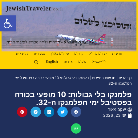
JewishTraveler
.co.il
פתח סרגל
ותוליכנו לשלום
נ
ב
סיעתא דשמיא
- תיירות ולייף סטייל לציבור הדתי
חדשות
יעדים בחו"ל
קרוזים
טיולים בארץ
מסעדות
מלונאות
לייף סטייל
טיפים
אודות
English
דף הבית
|
חדשות התיירות
|
פלמנקו בלי גבולות: 10 מופעי בכורה בפסטיבל ימי
הפלמנקו ה-32.
פלמנקו בלי גבולות: 10 מופעי בכורה
בפסטיבל ימי הפלמנקו ה-32.
יעקב מאור
יוני 23, 2026