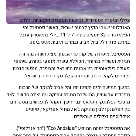
צלילי הגיטרה הספרדית, נקישות העקבים הקצביות והלהט
האנדלוסי ישובו הקיץ לבמות ישראל, כאשר פסטיבל ימי
הפלמנקו ה-32 יתקיים בין ה-7 ל-11 ביולי בתיאטרון ענבל
במרכז סוזן דלל בתל אביב ובמרכז תרבות אניס ביפו.
הפסטיבל, מיסודה של קרן עדי אגמון, מציג השנה מהדורה
חגיגית ועשירה במיוחד, הכוללת עשרה מופעי בכורה, שיתופי
פעולה בינלאומיים בין אמנים מישראל ומספרד, מופעי חוצות
פתוחים לקהל הרחב ותחרות הפלמנקו היחידה בישראל.
במשך חמישה ימים יהפכו יפו ותל אביב למוקד של תרבות
ספרדית עכשווית, המשלבת מסורת עתיקה עם יצירה חדשה. לצד
מופעי הפלמנקו הקלאסיים, ייחשף הקהל למפגשים מסקרנים
בין הפלמנקו לבין מוזיקת ג'אז, מחול אפריקאי, פיוטים
אנדלוסיים וצלילים ישראליים.
את הפסטיבל יפתח המופע "Eco Andalusí" ("הד אנדלוסי"),
הפקה מיוחדת שנוצרה במיוחד עבור הפסטיבל. על במה אחת