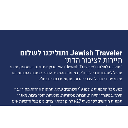
Jewish Traveler ותוליכנו לשלום
תיירות לציבור הדתי
'ותוליכנו לשלום' (Jewish Traveler) הוא מגזין אינטרנטי שמספק מידע
מועיל למתכננים טיול בחו"ל, במיוחד מהמגזר הדתי. בכתבות השונות יש
מידע ייחודי גם על היבטי יהדות ומקומות כשרים בחו"ל.
כמעט כל התמונות צולמו ע"י הכותבים שלנו. תמונות אחרות מקורן, בין
היתר, במשרדי תיירות, חברות מסחריות, סוכנויות יחסי ציבור, מאגרי
תמונות מורשים לפי סעיף 27א לחוק זכות יוצרים. אם בעל הזכויות אינו
ידוע לנו ולא אותר, או שנפלה טעות בזיהוי בעל הזכויות או במתן הקרדיט,
אנא הודיעו לנו ונפעל לתיקון בהקדם.
הרשמה לרשימת תפוצה