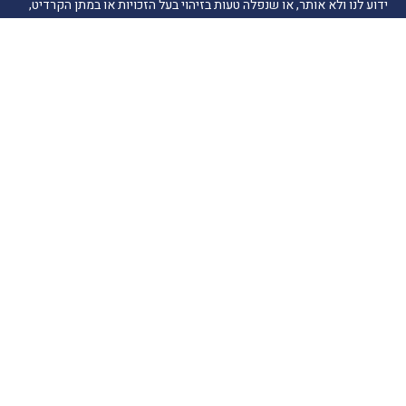
ידוע לנו ולא אותר, או שנפלה טעות בזיהוי בעל הזכויות או במתן הקרדיט,
אנא הודיעו לנו ונפעל לתיקון בהקדם.
הרשמה לרשימת תפוצה
דואר אלקטרוני
ניווט מהיר
חדשות התיירות
טיולים בארץ
יעדים בחו"ל