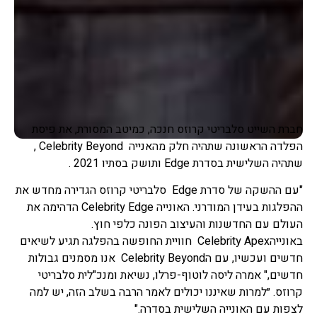
חברת השייט סלבריטי קרוזס חנכה, כמיטב המסורת, את פיסת
הפלדה הראשונה שתהיה חלק מהאנייה Celebrity Beyond ,
שתהיה השלישית בסדרת Edge ותושק בסתיו 2021 .
"עם ההשקה של סדרת Edge סלבריטי קרוזס הגדירה מחדש את
ההפלגות בעידן המודרני. האונייה Celebrity Edge הדהימה את
העולם עם החדשנות והעיצוב הפונה כלפי חוץ.
באונייהCelebrity Apex חוויית החופשה בהפלגה תגיע לשיאים
חדשים ועכשיו, עם הCelebrity Beyond אנו מסמנים גבולות
חדשים," אמרה ליסה לוטוף-פרלו, נשיאת ומנכ"לית סלבריטי
קרוזס. ״למרות שאיננו יכולים לאמר הרבה בשלב הזה, יש למה
לצפות עם האונייה השלישית בסדרה."