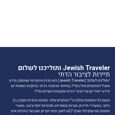
Jewish Traveler ותוליכנו לשלום
תיירות לציבור הדתי
'ותוליכנו לשלום' (Jewish Traveler) הוא מגזין אינטרנטי שמספק מידע
מועיל למתכננים טיול בחו"ל, במיוחד מהמגזר הדתי. בכתבות השונות יש
מידע ייחודי גם על היבטי יהדות ומקומות כשרים בחו"ל.
כמעט כל התמונות צולמו ע"י הכותבים שלנו. תמונות אחרות מקורן, בין
היתר, במשרדי תיירות, חברות מסחריות, סוכנויות יחסי ציבור, מאגרי
תמונות מורשים לפי סעיף 27א לחוק זכות יוצרים. אם בעל הזכויות אינו