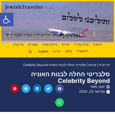
JewishTraveler
.co.il
פתח סרגל
ותוליכנו לשלום
נ
ב
סיעתא דשמיא
- תיירות ולייף סטייל לציבור הדתי
חדשות
יעדים בחו"ל
קרוזים
טיולים בארץ
מסעדות
מלונאות
לייף סטייל
טיפים
אודות
English
דף הבית
|
קרוזים
|
סלבריטי החלה לבנות האוניה Celebrity Beyond
סלבריטי החלה לבנות האוניה
Celebrity Beyond
יעקב מאור
פברואר 24, 2020