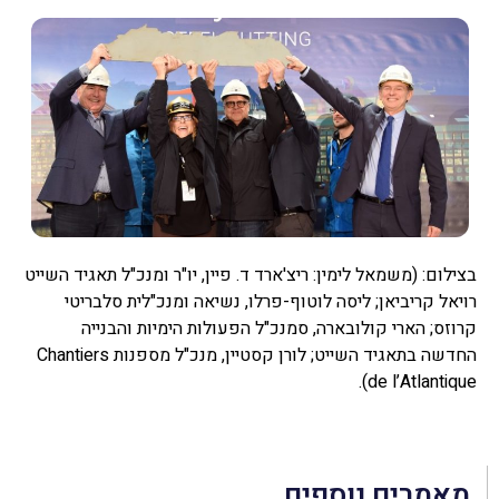
בצילום: (משמאל לימין: ריצ'ארד ד. פיין, יו"ר ומנכ"ל תאגיד השייט
רויאל קריביאן; ליסה לוטוף-פרלו, נשיאה ומנכ"לית סלבריטי
קרוזס; הארי קולובארה, סמנכ"ל הפעולות הימיות והבנייה
החדשה בתאגיד השייט; לורן קסטיין, מנכ"ל מספנות Chantiers
de l’Atlantique).
מאמרים נוספים