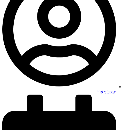
יעקב מאור