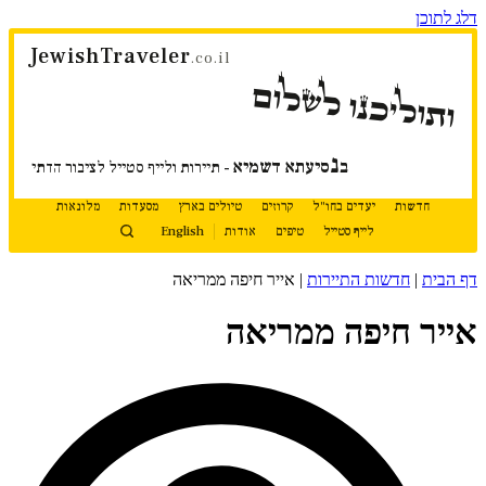
דלג לתוכן
JewishTraveler
.co.il
ותוליכנו לשלום
נ
ב
סיעתא דשמיא
- תיירות ולייף סטייל לציבור הדתי
חדשות
יעדים בחו"ל
קרוזים
טיולים בארץ
מסעדות
מלונאות
לייף סטייל
טיפים
אודות
English
דף הבית
|
חדשות התיירות
|
אייר חיפה ממריאה
אייר חיפה ממריאה