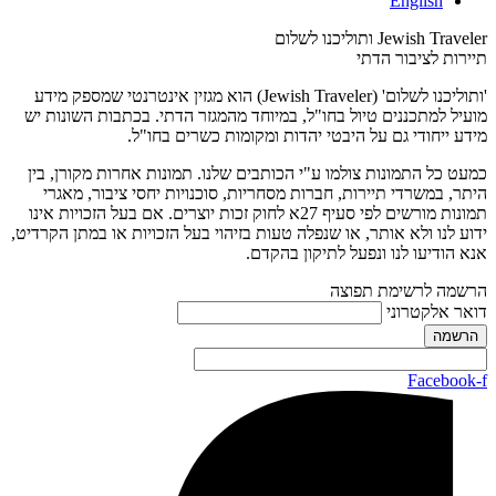
English
Jewish Traveler ותוליכנו לשלום
תיירות לציבור הדתי
'ותוליכנו לשלום' (Jewish Traveler) הוא מגזין אינטרנטי שמספק מידע
מועיל למתכננים טיול בחו"ל, במיוחד מהמגזר הדתי. בכתבות השונות יש
מידע ייחודי גם על היבטי יהדות ומקומות כשרים בחו"ל.
כמעט כל התמונות צולמו ע"י הכותבים שלנו. תמונות אחרות מקורן, בין
היתר, במשרדי תיירות, חברות מסחריות, סוכנויות יחסי ציבור, מאגרי
תמונות מורשים לפי סעיף 27א לחוק זכות יוצרים. אם בעל הזכויות אינו
ידוע לנו ולא אותר, או שנפלה טעות בזיהוי בעל הזכויות או במתן הקרדיט,
אנא הודיעו לנו ונפעל לתיקון בהקדם.
הרשמה לרשימת תפוצה
דואר אלקטרוני
Facebook-f