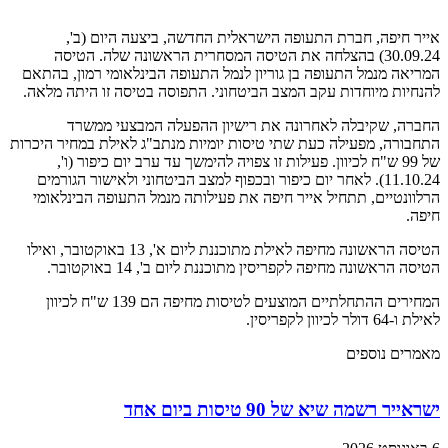
אייר חיפה, חברת התעופה הישראלית החדשה, ביצעה היום (ב',
30.09.24) בהצלחה את הטיסה המסחרית הראשונה שלה. הטיסה
המריאה מנמל התעופה בן גוריון לנמל התעופה הבינלאומי רמון, בהתאם
להנחיות מיוחדות עקב המצב הביטחוני. התפוסה בטיסה זו היתה מלאה.
החברה, שקיבלה לאחרונה את רישיון ההפעלה המבצעי ממשרד
התחבורה, מפעילה כעת שתי טיסות יומיות מנתב"ג לאילת במחיר היכרות
של 99 ש"ח לכיוון. פעילות זו צפויה להימשך עד ערב יום כיפור (ו',
11.10.24). לאחר יום כיפור ובכפוף למצב הביטחוני ולאישור הגורמים
הרלוונטיים, תתחיל אייר חיפה את פעילותה מנמל התעופה הבינלאומי
חיפה.
הטיסה הראשונה מחיפה לאילת מתוכננת ליום א', 13 באוקטובר, ואילו
הטיסה הראשונה מחיפה לקפריסין מתוכננת ליום ב', 14 באוקטובר.
המחירים ההתחלתיים המוצעים לטיסות מחיפה הם 139 ש"ח לכיוון
לאילת ו-64 דולר לכיוון לקפריסין.
מאמרים נוספים
ישראייר רשמה שיא של 90 טיסות ביום אחד