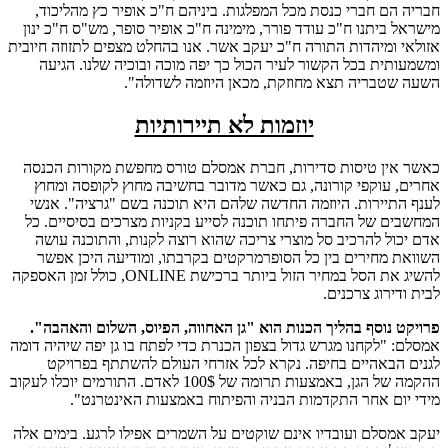
חבריה הם חברי כנסת מכל המפלגות. ביניהם ח"כ אופיר כץ מהליכוד,
מישראל ביתנו ח"כ עודד פורר, מימינה ח"כ אופיר סופר, מש"ס ח"כ ינון
אזולאי ומיהדות התורה ח"כ יעקב אשר. אנו בהחלט מצפים לתזוזה חיובית
ומשמעותית בכל הקשור לעיר הכול כך יפה מוכה ובוכיה שלנו. הגיעה
השעה שטבריה תצא מחוזקת, מכאן היוזמה לשדולה".
יוזמות לא תיירותיות
כאשר אין טיסות סדירות, חברת אמסלם טורס מחפשת מקורות הכנסה
אחרים, עוקפי קורונה, גם כאשר מדובר בחשיבה מחוץ לקופסה ומחוץ
לענף התיירות. היוזמה החדשה שלהם היא תוכנה בשם "גרציה". אנשי
המחשבים של החברה פיתחו תוכנה לסייע בקניות מצרכים בסיסיים. כל
אדם יכול להרכיב סל מוצרי צריכה שהוא רוצה לקנות, והתוכנה עושה
השוואת מחירים בין כל הסופרמרקטים בקרבתו, ומודיעה היכן אפשר
להשיג את הסל במחיר הזול ביותר ברכישת ONLINE, כולל זמן האספקה
לבית ודירוג צרכנים.
פרויקט נוסף בהליך הכנות הוא "גן האחווה, הפיוס, השלום והאהבה".
אמסלם: "לקחנו מגרש גדול בצפון הכנרת כדי לפתח בו גן יפה שיהיה דומה
לגנים הבאהיים בחיפה. נקרא לכל אזרחי העולם להשתתף בפרויקט
ההקמה של הגן, באמצעות תרומה של 100$ לאדם. התורמים יוכלו לעקוב
מידי יום אחר התקדמות הבניה והפיתוח באמצעות האינטרנט".
יעקב אמסלם ועובדיו אינם שוקטים על השמרים אפילו לרגע. בימים אלה