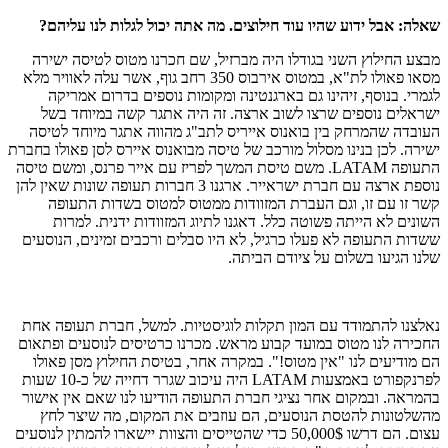
שאלה: אבל ידוע שהיו עוד חילוצים. מה אתה יכול לגלות לנו עליהם?
מבצע החילוץ השני בגודלו היה מברזיל, שם חכרנו מטוס לטיסה ישירה
מסאו פאולו לת"א, במטוס אירבוס 350 רחב גוף, אשר עלה לאוויר מלא
לגמרי. בנוסף, זיהינו גם בארגנטינה ומקומות נוספים בדרום אמריקה
ישראלים נוספים שרצו לשוב ארצה. זה היה אתגר קשה במיוחד בשל
העובדה שהמרחק בין בואנוס אייריס לתב"ג מהווה אתגר מיוחד לטיסה
ישירה. לכן בנינו מסלול מורכב של טיסה מבואנוס איירס לסן פאולו בחברת
התעופה LATAM. משם טיסת המשך לפריז עם אייר פרנס, ומשם טיסה
נוספת ארצה עם חברת ישראייר. ארגנו 3 חברות תעופה שונות שאין להן
קשר זו עם זו, וגם העברת המזוודות ממטוס למטוס בשדות התעופה
השונים לא הייתה פשוטה כלל. דאגנו לתיוג המזוודות ידנית. למרות
ששדות התעופה לא פעלו כרגיל, לא היו סבלים ורכבים זמינים, הנוסעים
שלנו הגיעו בשלום על ציודם הביתה.
נאלצנו להתמודד עם המון תקלות לוגיסטיות. למשל, חברת תעופה אחת
החכירה לנו מטוס במועד קבוע מראש. מכרנו כרטיסים לנוסעים ופתאום
הם מודיעים לנו "אין מטוס!". במקרה אחר, בטיסת החילוץ מסן פאולו
לפרנקפורט באמצעות LATAM היה עיכוב שגרר דחייה של כ-10 שעות
בהמראה. ובמקום אחר נציגי חברת התעופה הודיעו לנו שאם אין אישור
מהשלטונות להטסת הנוסעים, הם עוזבים את המקום, מה שיצר לחץ
עצום. הם דרשו 50,000$ כדי שהטייסים והצוות יישארו להמתין לנוסעים