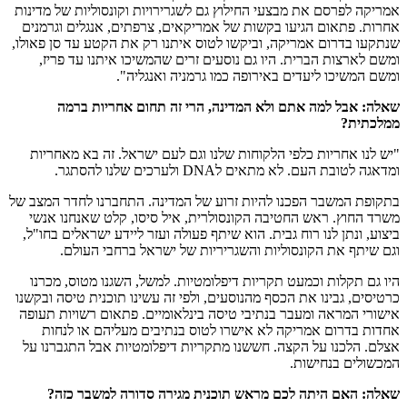
אמריקה לפרסם את מבצעי החילוץ גם לשגרירויות וקונסוליות של מדינות
אחרות. פתאום הגיעו בקשות של אמריקאים, צרפתים, אנגלים וגרמנים
שנתקעו בדרום אמריקה, וביקשו לטוס איתנו רק את הקטע עד סן פאולו,
ומשם לארצות הברית. היו גם נוסעים זרים שהמשיכו איתנו עד פריז,
ומשם המשיכו ליעדים באירופה כמו גרמניה ואנגליה".
שאלה: אבל למה אתם ולא המדינה, הרי זה תחום אחריות ברמה
ממלכתית?
"יש לנו אחריות כלפי הלקוחות שלנו וגם לעם ישראל. זה בא מאחריות
ומדאגה לטובת העם. לא מתאים לDNA ולערכים שלנו להסתגר.
בתקופת המשבר הפכנו להיות זרוע של המדינה. התחברנו לחדר המצב של
משרד החוץ. ראש החטיבה הקונסולרית, איל סיסו, קלט שאנחנו אנשי
ביצוע, ונתן לנו רוח גבית. הוא שיתף פעולה ועזר ליידע ישראלים בחו"ל,
וגם שיתף את הקונסוליות והשגריריות של ישראל ברחבי העולם.
היו גם תקלות וכמעט תקריות דיפלומטיות. למשל, השגנו מטוס, מכרנו
כרטיסים, גבינו את הכסף מהנוסעים, ולפי זה עשינו תוכנית טיסה ובקשנו
אישורי המראה ומעבר בנתיבי טיסה בינלאומיים. פתאום רשויות תעופה
אחדות בדרום אמריקה לא אישרו לטוס בנתיבים מעליהם או לנחות
אצלם. הלכנו על הקצה. חששנו מתקריות דיפלומטיות אבל התגברנו על
המכשולים בנחישות.
שאלה: האם היתה לכם
מראש תוכנית מגירה סדורה למשבר כזה?