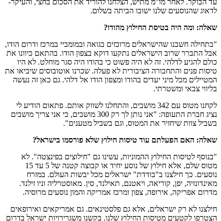
עד הבוקר. לאחר מו"מ מתיש, הצלחנו להוריד את הסכום בחצי, והעיקר-
לדאוג שהנוסעים שלנו ישובו הביתה בשלום.
שאלה: ומה היה בטיסת החילוץ מהודו?
"בתחילה חשבנו שהישראלים מרוכזים בגואה ובמומביי במרכז ודרום הודו,
אבל התברר שרוב הישראלים נתקעו דוקא בצפון הודו. בהתאם כיוונו את
כולם להגיע לדלהי. זה לא היה פשוט כי בהודו היה סגר מוחלט. לא היו
טיסות פנים והתחבורה הציבורית לא פעלה. שכרנו אוטובוסים שיביאו את
המטיילים מכל מיני יעדים בהודו ומצפון הודו אל דלהי. גם כאן זה נעשה
בליווי צבאי ומשטרתי.
לקחנו מטוס עם 342 מושבים, והתחלנו לשווק אותם. פתאום הודיע לי
נציג חברת התעופה: "אני נותן לך רק 300 מושבים, כי אני צריך מושבים
בשביל צוות שיחזיר את המטוס, וגם בשביל מטענים".
שאלה: האם הפעלתם עוד טיסות חילוץ שלא פורסמו בישראל?
"בנוסף לטיסות החילוץ ההמוניות, עשינו גם "חילוצים בפינצטה". לא
מטוס שלם, אלא חילוץ של נוסע יחיד או קבוצה קטנה של 5 עד 15
נוסעים. כך חילצנו ב"בודדת" ישראלים מכל יבשות העולם. במזרח
מאינדונזיה, יפן, קוריאה, ויאטנם, תאילנד, סין. מאוסטרליה וניו זילנד.
מדרום אפריקה, אירופה, צפון ומרכז אמריקה והמון נוסעים מרוסיה.
חילצנו לא רק ישראלים, אלא גם פלסטינאים. גם אמריקאים ואירופאים
הצטרפו לקטעים מטיסות החילוץ שלנו. בקשנו משגרירויות ישראל בדרום