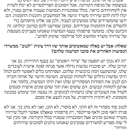
בעיצומה של מגיפת הקורונה. אבל הסוכנים הפרילנסרים לא יכלו לשרת
את לקוחותיהם כראוי, בגלל שסוכנויות הנסיעות שעבדו איתם נסגרו, ולא
יכלו לתת להם שירותי משרד וגישה אל המחשבים ותוכנות ההזמנות. הם
ידעו שהמשרדים שלנו ממשיכים לעבוד, ולכן פנו אלינו מיוזמתם כדי
להשלים את ההזמנות שבידיהם. כמובן שסייענו להם כמיטב יכולתנו. זה
הביזנס שלנו. בהמשך פרסמתי בענף הנסיעות שאנחנו מעניקים מעטפת
של שירותי משרד ומחשוב לכל פרילנסר שזקוק לסיוע".
שאלה: אבל יש כאלה שמאשימים אותך שזו דרך צינית "לגנוב" ממשרדי
הנסיעות האחרים את סוכני המישנה שלהם?
"זה לא נכון! יש תופעה של "ציידי ראשים" גם בענף התיירות. גם אני
קורבן שלה. יש סוכנות נסיעות גדולה אשר פנתה ופונה אישית לעובדים
שלנו, שהשקענו המון בהכשרה שלהם, ושפיתחנו כלים לאפשר להם לנהל
תיקי נסיעות גדולים של לקוחות קבועים. השיטה והיעד של אותה חברה
הם לגנוב את הסודות המסחריים שלנו ואת תיקי הנסיעות, כלומר את
אותם לקוחות קבועים. הם עושים זאת תוך שהם פונים אישית ומנסים
לשדל את העובדים שלנו בתמורה לבונוסים. זה נעשה תוך שימוש במכונה
משומנת, לא חוקית ודורסנית, על מנת לבצע את זממם.
לגנוב סוד מסחרי זה לא חוקי, לא מוסרי, לא הוגן, ואני לא נוהג כך. אני לא
פניתי לאף סוכן ולאף פרילנסר, רק פרסמתי שאצלנו אפשר לקבל שירותי
משרד שאינם זמינים אצל הסוכנויות שנסגרו בגלל הקורונה. אני מבין וצר
לי שזה מפריע למשרדים שמבינים שאנחנו נותנים לסוכנים שירותים
טובים".