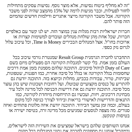
"זה לא מחליף ביטוח נסיעות, אלא מוצר נוסף. נסיעות עסקים מתחילות
לחזור לפעילות, וכבר מגיעות לרמה של 15% מהמצב שהיה לפני משבר
הקורונה. אבל משבר הקורונה מייצר אתגרים ודילמות חדשים שהמיזם
הזה פותר להם.
חברות ישראליות רבות מגלות ענין במוצר הזה. יש לנו קשר עם כאלפיים
חברות, שכל אחת מהן שולחת מנהלים ועובדים למשימות קצרות או
ארוכות בחו"ל. אצל המנהלים הבכירים Time is Money, וכל עיכוב עלול
לגרום נזק כספי.
התחברנו לחברה הגרמנית Result Group שמנטרת גורמי עיכוב בכל
העולם בזמן אמת. בלי קשר למגבלות הקורונה הם מפעילים מיזם בשם
Duty of Care לניהול סיכונים. התוכנה שלהם מסמנת בזמן אמת דרכים
שחסומות בגלל הקורונה או בגלל כל סיבה אחרת, כמו הפגנות, שטפונות,
שביתות, טרור, עבודות בכביש, מחלות וכיוצא בזה. התוכנה יודעת גם
להתריע על כנסים מקצועיים שבוטלו, ועל רחובות ושכונות שיש בהן עוצר
מכל סיבה. התוכנה יודעת גם את דרישות הכניסה לכל מדינה ולכל עיר
מבחינת דרכונים, ויזות, ועכשיו גם התייחסות מיוחדת לקורונה, כמו
התנאים והדרישות לאישורי בריאות ובידוד לצורך כניסה לכל מקום
בעולם, וכמה זמן נמשך הבידוד. התוכנה יודעת איזה מלונות פתוחים ואיזה
סגורים. מה מצפה לנוסעים שמגיעים מכל מדינה זרה, בטיסה ישירה או
בטיסות קונקשן.
אנחנו השותפים שלהם בישראל שמציעים את השירות הזה לישראלים,
ובמקביל אנחנו גם מספקים לחברה את נתוני המגבלות בכל מקום