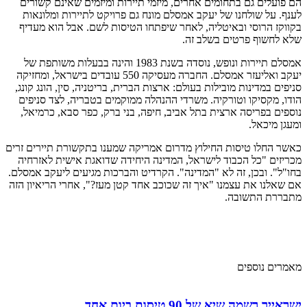
הם פועלים גם בתחומים אחרים, מיזמי תיירות ומיזמים שאינם קשורים
לענף. על שולחנו של יעקב אמסלם מונח גם פרויקט לתיירות ומלונאות
בקווקז הרוסי ובאיטליה, לאחר שיפתחו הטיסות לשם. אבל הוא מעדיף
שלא לחשוף פרטים בשלב זה.
אמסלם תיירות ונופש, נוסדה בשנת 1983 והינה בבעלות משותפת של
יעקב ואליעזר אמסלם. החברה מעסיקה 550 עובדים בישראל, ומחזיקה
סניפים במדינות מובילות בעולם: ארצות הברית, בריטניה, סין, הונג קונג,
הודו, מקסיקו וטורקיה. משרדי ההנהלה ממוקמים בטבריה, לצד סניפים
נוספים בפריסה ארצית בתל אביב, חיפה, בני ברק, כפר סבא, כרמיאל,
ומעגן מיכאל.
כאשר החלו טיסות החילוץ מדרום אמריקה שמענו בתקשורת תיירים זרים
מכריזים "כל הכבוד לישראל, המדינה היחידה שדואגת אישית לאזרחיה
בחו"ל". ובכן, זה לא "המדינה". הקרדיט והברכות מגיעים ליעקב אמסלם.
אם שאלנו את עצמנו "איך זה שכוכב אחד קטן מעז?", אחרי הריאיון הזה
מתבררת התשובה.
מאמרים נוספים
ישראייר רשמה שיא של 90 טיסות ביום אחד