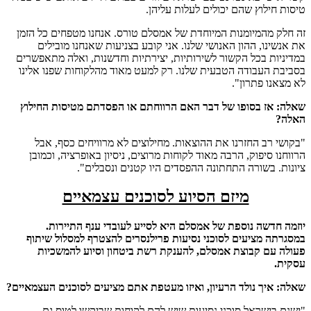
טיסות חילוץ שהם יכולים לעלות עליהן.
זה חלק מהמיומנות המיוחדת של אמסלם טורס. אנחנו מטפחים כל הזמן
את אנשינו, ההון האנושי שלנו. אני קובע בצניעות שאנחנו מובילים
במדיניות בכל הקשור לשירותיות, יצירתיות וחדשנות, ואלה מתאפשרים
בסביבת העבודה הטבעית שלנו. רק למעט מאוד מהלקוחות שפנו אלינו
לא מצאנו פתרון".
שאלה: אז בסופו של דבר האם הרווחתם או הפסדתם מטיסות החילוץ
האלה?
"בקושי רב החזרנו את ההוצאות. מחילוצים לא מרוויחים כסף, אבל
הרווחנו סיפוק, הרבה מאוד לקוחות מרוצים, ניסיון באופרציה, וכמובן
ציונות. בשורה התחתונה ההפסדים היו קטנים ונסבלים".
מיזם הסיוע לסוכנים עצמאיים
יוזמה חדשה נוספת של אמסלם היא לסייע לעובדי ענף התיירות.
במסגרתה מציעים לסוכני נסיעות פרילנסרים להצטרף למסלול שיתוף
פעולה עם קבוצת אמסלם, להענקת רשת ביטחון וסיוע להמשכיות
עסקית
.
שאלה: איך נולד הרעיון, ואיזו מעטפת אתם מציעים לסוכנים העצמאיים?
"ישנם בישראל סוכני נסיעות שיש להם לקוחות שביקשו לטוס גם