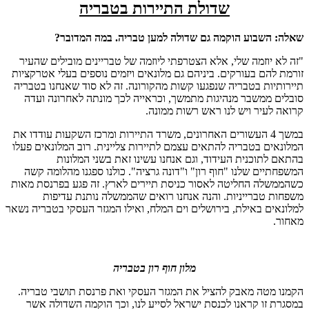
שדולת התיירות בטבריה
שאלה: השבוע הוקמה גם שדולה למען טבריה. במה המדובר?
"זה לא יוזמה שלי, אלא הצטרפתי ליוזמה של טבריינים מובילים שהעיר
זורמת להם בעורקים. ביניהם גם מלונאים ויזמים נוספים בעלי אטרקציות
תיירותיות בטבריה שנפגעו קשות מהקורונה. זה לא סוד שאנחנו בטבריה
סובלים ממשבר מנהיגות מתמשך, וכראייה לכך מונתה לאחרונה ועדה
קרואה לעיר ויש לנו ראש רשות ממונה.
במשך 4 העשורים האחרונים, משרד התיירות ומרכז השקעות עודדו את
המלונאים בטבריה להתאים עצמם לתיירות צליינית. רוב המלונאים פעלו
בהתאם לתוכנית העידוד, וגם אנחנו עשינו זאת בשני המלונות
המשפחתיים שלנו "חוף רון" ו"דונה גרציה". כולנו ספגנו מהלומה קשה
כשהממשלה החליטה לאסור כניסת תיירים לארץ. זה פגע בפרנסת מאות
משפחות טברייניות. והנה אנחנו רואים שהממשלה נותנת עדיפות
למלונאים באילת, בירושלים וים המלח, ואילו המגזר העסקי בטבריה נשאר
מאחור.
מלון
חוף רון בטבריה
הקמנו מטה מאבק להציל את המגזר העסקי ואת פרנסת תושבי טבריה.
במסגרת זו קראנו לכנסת ישראל לסייע לנו, וכך הוקמה השדולה אשר