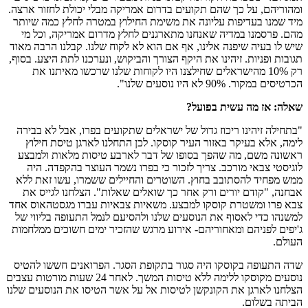
ומהוריהם, על כך שהם תקועים בדרום אמריקה מבלי יכולת לחזור ארצה.
מיד שמנו בעדיפות עליונה את משימת החילוץ במטרה לחלץ כמה שיותר
מהם. פרסמנו במדיה שאנחנו מתארגנים לחלץ מדרום אמריקה, וכל מי
שיש לו בעיה שיפנה אלינו, אף אם הוא לא לקוח שלנו. קבלנו הרבה מאוד
תגובות ופניות. זיהינו את היקף הצורך והביקוש, ונערכנו לתת היצע. בסוף,
רק 10% מהישראלים שחילצנו היו לקוחות שלנו שרכשו מאיתנו את
הכרטיסים במקור. 90% לא היו נוסעים שלנו".
שאלה: אז מה עשית בפועל?
"בתחילה זיהינו ריכוז גדול של ישראלים שתקועים בפרו, אבל לא בבירה
לימה, אלא בעיקר באזור העיר קוסקו. לכן התחלנו לארגן טיסת חילוץ
ראשונה משם, מה שהפך בסופו של דבר לארבע טיסות מלאות ולמבצע
לוגיסטי צבאי מורכב. צריך לזכור כי בפרו נשמר העוצר בהקפדה. היה
ממש מפחיד להסתובב בחוץ. השוטרים והחיילים ששמרו, עשו זאת ללא
אבחנה, "קודם יורים ורק אחר כך שואלים שאלות". הצלחנו לגייס את
צבא פרו ומשטרת קוסקו למבצע. משאיות צבאיות עברו מגסטהאוס אחד
למשנהו כדי לאסוף את הנוסעים שלנו ולהסיעם לנמל התעופה בליווי של
ג'יפים לפניהם ומאחוריהם- אירוע מרגש שהזכיר ימים חשוכים ממלחמות
העולם.
שדה התעופה בקוסקו היה סגור בתקופת הסגר. הפרואנים חששו להטיס
נוסעים מקוסקו ללימה ללא טיסות המשך. לאחר 24 שעות מורטות עצבים
הצלחנו לארגן את הקונקשן לטיסות אל על אשר הטיסו את הנוסעים שלנו
הביתה בשלום.