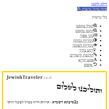
דילוג לתוכן
פתח סרגל נגישות
כלי נגישות
הגדל טקסט
הקטן טקסט
גווני אפור
ניגודיות גבוהה
ניגודיות הפוכה
רקע בהיר
הדגשת קישורים
פונט קריא
איפוס
דלג
JewishTraveler
לתוכן
.co.il
ותוליכנו לשלום
נ
ב
סיעתא דשמיא
- תיירות ולייף סטייל לציבור הדתי