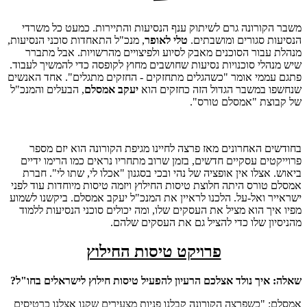
משבר הקורונה גרם לשיתוק ענף הנסיעות והתיירות. כמעט כל משרדי
הנסיעות סגורים ומושבתים.
טלי לאופר
, מנכ"ל התאחדות סוכני הנסיעות,
מנהלת עבור הסוכנים מאבק לסיוע ולפיצויים מהרשויות. אבל מתברר
שיש מנהלי סוכנויות נסיעות שחושבים מחוץ לקופסה כדי להמשיך לעבוד.
פתגם עממי אומר "כשהגלים מתחזקים - החזקים מתגלים". אחד האנשים
שנחשפו במשבר הגדול הזה כחזקים הוא
יעקב אמסלם
, הבעלים והמנכ"ל
של קבוצת "אמסלם טורס".
בחודשים האחרונים מאז פרצה לחיינו מגיפת הקורונה הוא יזם מספר
פרוייקטים עסקיים חדשים, בזמן שרוב מתחריו נראים כמו הרימו ידיים
ביאוש. אצלו אין אופציה של נהי ובכי בסגנון "אכלו לי, שתו לי". חברת
אמסלם טורס היתה חלוצת טיסות החילוץ ויזמה טיסות מיוחדות עוד לפני
ישראייר ואל-על. הלכנו לראיין את המנכ"ל יעקב אמסלם. ביקשנו לשמוע
מפיו איך הוא מציל את העסקים שלו, ומה יכולים סוכני הנסיעות ללמוד
מהניסיון שלו כדי להציל גם את העסקים שלהם.
פרויקט טיסות החילוץ
שאלה: איך נולד אצלכם הרעיון להפעיל טיסות חילוץ לישראלים בחו"ל?
אמסלם: "כשפרצה הקורונה קבלנו פניות מצעירים שקנו אצלנו כרטיסים