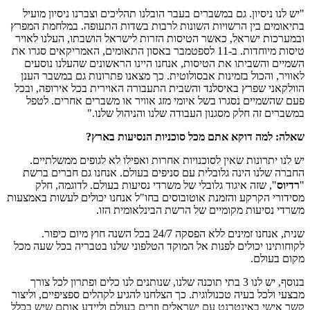
"יש לנו ניסיון. גם במשברים בעבר הובלנו תהליכים וצברנו ניסיון מועיל
בתיאומים בין הרשויות השונות לרבות בשדות התעופה. במלחמת המפרץ
ובמערכות ישראל, כאשר הטיסות הזרות לישראל הושבתו, העלנו לאויר
טיסות מיוחדות. ב-11 לספטמבר באסון התאומים, האמריקאים סגרו את
השמיים והשביתו את הטיסות, אנחנו היינו הראשונים שהעלנו נוסעים
לאוויר, והכול בזמינות אבסולוטית. כך מצאנו פתרונות גם במשבר הענן
הוולקאני שפרץ באיסלנד והשבית התעבורה האוירית בכל אירופה, ובכל
פעם שהשמיים נסגרו בשל איומי מזג אוויר או משברים אחרים. לטפל
במשברים זה חלק מסגנון העבודה שלנו והניהול שלנו."
שאלה: למה דוקא אתם מכל סוכניות הנסיעות בארץ?
יש לנו יתרונות שאין לסוכנויות אחרות ואפילו לא לגופים ממשלתיים.
החברה שלנו הינה גלובלית עם סניפים בעולם. אנחנו גם חברים ברשת
"
רדיוס
", שזה איגוד גלובלי של משרדי נסיעות בעולם. לדוגמה, חלק
מסידורי הקרקע והזמנת אוטובוסים בחו"ל אנחנו יכולים לעשות באמצעות
משרדי נסיעות מקומיים של הרשת הבינלאומית הזו.
שנית, אנחנו זמינים ללא הפסקה 24/7 בכל השנה חוץ מיום כיפור.
לקוחותינו יכולים לפנות אל המוקד הטלפוני שלנו בטבריה בכל שעה מכל
מקום בעולם.
בנוסף, יש לנו 3 בתי תוכנה שלנו, שנותנים לנו כלים ופתרון לכל צורך
מבצעי ולכל בעיה טכנולוגית. כך הצלחנו להגיע לקהלים ספציפיים, וליצור
קשר אישי באינטרנט עם ישראלים וזרים בעולם וליידע אותם שיש בכלל