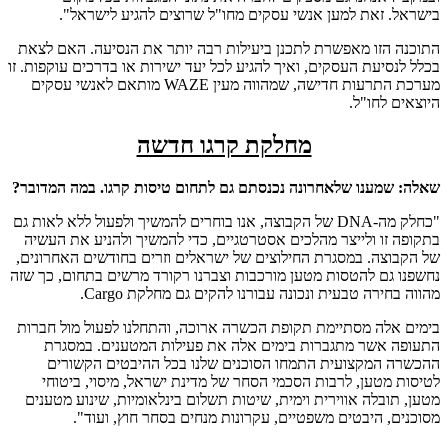
בישראל. זאת למען אנשי עסקים מחו"ל שרוצים להגיע לישראל".
התוכנה הזו מאפשרת לתכנן ביעילות רבה יותר את הנסיעה. האם לצאת
בכלל לנסיעת העסקים, ואיך להגיע לכל יעד ישירות או בדרכים עוקפות. זו
מערכת התרעות חדישה, שמהווה מעין WAZE מותאם לאנשי עסקים
היוצאים לחו"ל.
מחלקת קרגו חדשה
שאלה: שמענו שלאחרונה נכנסתם גם לתחום טיסות קרגו. במה המדובר?
"כחלק מה-DNA של הקבוצה, אנו בוחרים להמשיך ולפעול ללא לאות גם
בתקופה זו ולייצר מהלכים אסטרטגיים, כדי להמשיך ולהניע את העשיה
של הקבוצה. במסגרת החילוצים של ישראלים וזרים בחודשים האחרונים,
נחשפנו גם להטסות מטען מורכבות וצברנו רקורד מרשים בתחום, כך שזה
מהווה בחירה טבעית ונכונה עבורנו להקים גם מחלקת Cargo.
בימים אלה מסתיימת תקופת הכשרה ארוכה, והתחלנו לפעול מול חברות
התעופה אשר מתגברות בימים אלה את פעילות המטענים. במסגרת
ההכשרה המקצועית התמחו הסוכנים שלנו בכל ההיבטים הקשורים
לטיסות מטען, לרבות הסכמי הסחר של מדינת ישראל, מיסוי, ביטוחי
מטען, תובלה אווירית וימית, שיטות תשלום בינלאומיות, שינוע מטענים
מסוכנים, היבטים משפטיים, עקרונות מנחים בסחר חוץ, ועוד".