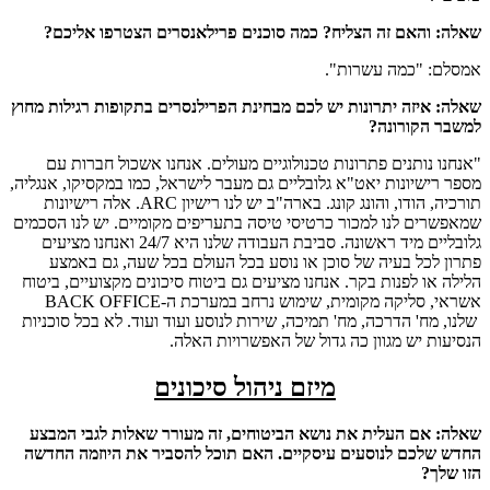
שאלה: והאם זה הצליח? כמה סוכנים פרילאנסרים הצטרפו אליכם?
אמסלם: "כמה עשרות".
שאלה: איזה יתרונות יש לכם מבחינת הפרילנסרים בתקופות רגילות מחוץ
למשבר הקורונה?
"אנחנו נותנים פתרונות טכנולוגיים מעולים. אנחנו אשכול חברות עם
מספר רישיונות יאט"א גלובליים גם מעבר לישראל, כמו במקסיקו, אנגליה,
תורכיה, הודו, והונג קונג. בארה"ב יש לנו רישיון ARC. אלה רישיונות
שמאפשרים לנו למכור כרטיסי טיסה בתעריפים מקומיים. יש לנו הסכמים
גלובליים מיד ראשונה. סביבת העבודה שלנו היא 24/7 ואנחנו מציעים
פתרון לכל בעיה של סוכן או נוסע בכל העולם בכל שעה, גם באמצע
הלילה או לפנות בקר. אנחנו מציעים גם ביטוח סיכונים מקצועיים, ביטוח
אשראי, סליקה מקומית, שימוש נרחב במערכת ה-BACK OFFICE
שלנו, מח' הדרכה, מח' תמיכה, שירות לנוסע ועוד ועוד. לא בכל סוכניות
הנסיעות יש מגוון כה גדול של האפשרויות האלה.
מיזם ניהול סיכונים
שאלה: אם העלית את נושא הביטוחים, זה מעורר שאלות לגבי המבצע
החדש שלכם לנוסעים עיסקיים. האם תוכל להסביר את היוזמה החדשה
הזו שלך?