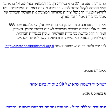
התערוכה תוצג עד 27 ביוני בגלריה דן, ברחוב מאיר בעל הנס 14 ברמת גן,
והיא פתוחה לקהל הרחב ללא צורך בידע מוקדם באמנות. המבקרים יוכלו
להיחשף למגוון רחב של יצירות מקוריות המציגות את העושר היצירתי של
אמני בני ברית מכל רחבי הארץ.
מאחורי התערוכה עומד ארגון בני ברית ישראל, הפועל מאז שנת 1888
ומאגד אלפי חברים וחברות בעשרות לשכות ברחבי הארץ. הארגון,
המהווה חלק מרשת בני ברית העולמית, עוסק בפעילות חברתית
וקהילתית, במאבק באנטישמיות ובחיזוק הקשר למדינת ישראל.
לפרטים ולהתנדבות יש לפנות לאתר
http://www.bnaibrithisrael.org.il/
מאמרים נוספים
ישראייר רשמה שיא של 90 טיסות ביום אחד
6 באוגוסט 2026
פסטיבל יאללה גליל - מוזיקה ותקווה בקריית שמונה, נהריה