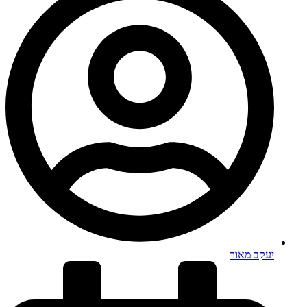
יעקב מאור