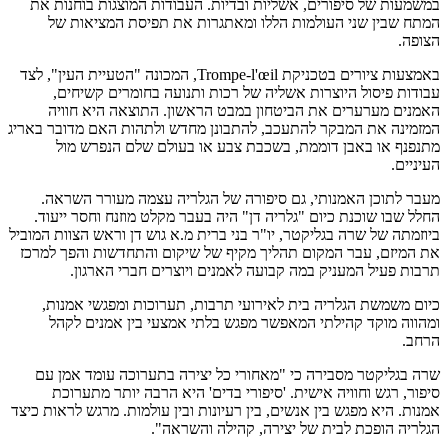
במשמעות של סיפורים, אשליות ובדיות. העבודות המוצגות בוחנות את
המתח שבין שני העולמות הללו ומאתגרות את תפיסת המציאות של
הצופה.
באמצעות ציורים בטכניקת Trompe-l'œil, המכונה "הטעיית העין", לצד
עבודות פיסול היוצרות אשליה של רכות ותנועה בחומרים קשיחים,
האמנים מערערים את הביטחון במבט הראשון. התוצאה היא חוויה
המזמינה את המבקר להתעכב, להתבונן מחדש ולתהות האם מדובר באריג
מתנפנף או באבן דוממת, בשכבת צבע או בעולם שלם הנפרש מול
העיניים.
מעבר לתוכן האמנותי, גם סיפורה של הגלריה עצמה מעורר השראה.
החלל שבו שוכנת כיום "גלריה דן" היה בעבר מקלט מוזנח וחסר ייעוד.
ביוזמתה של שרה בגליקטר, יו"ר בני ברית מ.א גוש דן וראש הצוות המוביל
את המיזם, עבר המקום תהליך מקיף של שיקום והתחדשות והפך למרכז
תרבות פעיל המעניק במה קבועה לאמנים ויוצרים חברי הארגון.
כיום משמשת הגלריה בית לאירועי תרבות, תערוכות ומפגשי אמנות,
ומהווה מוקד קהילתי המאפשר מפגש בלתי אמצעי בין אמנים לקהל
הרחב.
שרה בגליקטר מסבירה כי "מאחורי כל יצירה בתערוכה עומד אמן עם
סיפור, רגש וחוויה אישית. 'סיפורי בדים' היא הרבה יותר מתערוכת
אמנות. היא מפגש בין אנשים, בין רעיונות ובין עולמות. מרגש לראות כיצד
הגלריה הופכת לבית של יצירה, קהילה והשראה".