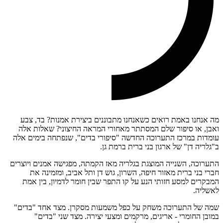
מה אנחנו באמת רואים כשאנחנו מתבוננים ביצירת אמנות? בד, צבע
ואבן, או סיפור שלם המסתתר מאחורי המראה החיצוני? שאלות אלה
עומדות במרכז התערוכה החדשה "סיפורי בדים", שנפתחה בימים אלה
ב"גלריה דן" של ארגון בני ברית ברמת גן.
התערוכה, השנייה המוצגת בגלריה מאז הקמתה, מפגישה אמנים ויוצרים
חברי בני ברית מאזור חיפה, השרון, גוש דן ותל אביב, ומזמינה את
המבקרים למסע חזותי הנע על קו התפר שבין חומר לדמיון, בין אמת
לאשליה.
שמה של התערוכה משחק על כפל משמעות מסקרן. מצד אחד "בדים"
במובן החומרי - אריגים, מרקמים ומצעי יצירה. מצד שני "בדים"