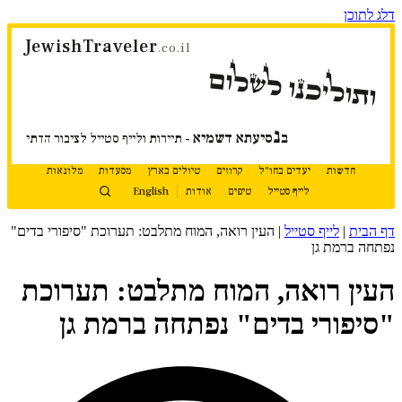
דלג לתוכן
JewishTraveler
.co.il
ותוליכנו לשלום
נ
ב
סיעתא דשמיא
- תיירות ולייף סטייל לציבור הדתי
חדשות
יעדים בחו"ל
קרוזים
טיולים בארץ
מסעדות
מלונאות
לייף סטייל
טיפים
אודות
English
דף הבית
|
לייף סטייל
|
העין רואה, המוח מתלבט: תערוכת "סיפורי בדים"
נפתחה ברמת גן
העין רואה, המוח מתלבט: תערוכת
"סיפורי בדים" נפתחה ברמת גן