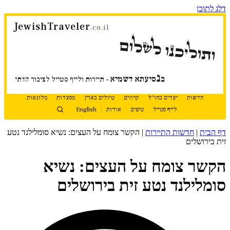
דלג לתוכן
JewishTraveler
.co.il
ותוליכנו לשלום
נ
ב
סיעתא דשמיא
- תיירות ולייף סטייל לציבור הדתי
חדשות
יעדים בחו"ל
קרוזים
טיולים בארץ
מסעדות
מלונאות
לייף סטייל
טיפים
אודות
English
דף הבית
|
חדשות התיירות
|
הקשר צומח על העצים: נשיא סומלילנד נטע
זית בירושלים
הקשר צומח על העצים: נשיא
סומלילנד נטע זית בירושלים