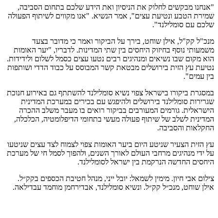
"אנחנו מבקשים לחלוק את הניסיון ואת הידע שלכם בתחום הסביבה,
שמירת הטבע ונטיעת עצים", אמר הנשיא. "אנו מקווים לשיתוף הפעולה
שלכם עם סומלילנד".
מנכ"ל קק"ל, אילן שוחט, בירך על הביקור ואמר כי מדובר בצעד
משמעותי נוסף בחיזוק היחסים בין שתי המדינות. לדבריו, "יער האומות
הוא מקום שבו נשיאים ומנהיגים רבים נטעו עצים כסמל לשלום ולידידות.
נטיעת עץ הזית בירושלים מבטאת קשר המבוסס על כבוד הדדי ושותפות
בין עמים".
במסגרת ביקורו בישראל צפוי נשיא סומלילנד להשתתף גם באירוע חנוכת
שגרירות סומלילנד בירושלים ולהיפגש עם בכירים במערכת המדינית
הישראלית. גורמים המעורבים בביקור רואים בו מעבר משלב ההכרה
המדינית לשלב של שיתוף פעולה מעשי בתחומי הדיפלומטיה, הכלכלה,
החקלאות והסביבה.
עץ הזית הצעיר שניטע היום ביער האומות צפוי לצמוח לצד עצים שניטעו
על ידי מנהיגים מרחבי העולם לאורך השנים, ולהפוך לסמל חי של מערכת
היחסים החדשה הנרקמת בין ישראל לסומלילנד.
צילום אבי חיון. מימין לשמאל: יובל ייני, מנהל חטיבת הכספים בקק״ל.
אילן שוחט, מנכ״ל קק״ל. ונשיא סומלילנד, אבדירחמן מוחמד עבדילאה.