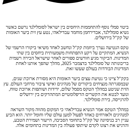
ביטוי סמלי נוסף להתחממות היחסים בין ישראל לסומלילנד נרשם כאשר
נשיא סומלילנד, אבדירחמן מוחמד עבדילאהי, נטע עץ זית ביער האומות
של קק"ל בירושלים.
טקס הנטיעה נערך ביוזמת קק"ל ונחשב לאחד משיאי ביקורו הרשמי של
הנשיא, המתקיים על רקע התפתחות משמעותית ביחסים בין שתי
המדינות. הביקור מגיע חודשים ספורים לאחר שישראל הכירה רשמית
בריבונותה של סומלילנד בדצמבר 2025, מהלך שהפך אותנו לאחת
המדינות הבודדות בעולם שעשו זאת.
בקק"ל ציינו כי נטיעת עצים ביער האומות היא מסורת ארוכת שנים,
שבמסגרתה מנציחים ביקורים של מנהיגים ואישי ציבור מרחבי העולם. עץ
הזית שניטע במהלך הטקס מסמל שלום, ידידות ושותפות ארוכת טווח,
ונועד לבטא את הקשרים הדיפלומטיים המתהדקים בין ירושלים
להרגייסה, בירת סומלילנד.
במהלך הטקס אמר הנשיא עבדילאהי כי המקום מהווה מקור השראה
למנהיגים ולאזרחים כאחד לפעול למען עולם שליו וחומל יותר. הוא הביע
עניין רב בניסיונה של קק"ל בתחומי הסביבה, הייעור ושמירת הטבע,
והדגיש את רצונו לקדם שיתופי פעולה בין המדינות בתחומים אלה.