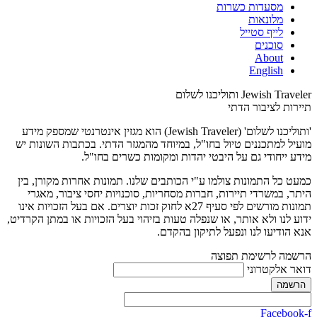
מסעדות כשרות
מלונאות
לייף סטייל
סוכנים
About
English
Jewish Traveler ותוליכנו לשלום
תיירות לציבור הדתי
'ותוליכנו לשלום' (Jewish Traveler) הוא מגזין אינטרנטי שמספק מידע
מועיל למתכננים טיול בחו"ל, במיוחד מהמגזר הדתי. בכתבות השונות יש
מידע ייחודי גם על היבטי יהדות ומקומות כשרים בחו"ל.
כמעט כל התמונות צולמו ע"י הכותבים שלנו. תמונות אחרות מקורן, בין
היתר, במשרדי תיירות, חברות מסחריות, סוכנויות יחסי ציבור, מאגרי
תמונות מורשים לפי סעיף 27א לחוק זכות יוצרים. אם בעל הזכויות אינו
ידוע לנו ולא אותר, או שנפלה טעות בזיהוי בעל הזכויות או במתן הקרדיט,
אנא הודיעו לנו ונפעל לתיקון בהקדם.
הרשמה לרשימת תפוצה
דואר אלקטרוני
Facebook-f