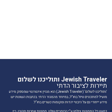
Jewish Traveler ותוליכנו לשלום
תיירות לציבור הדתי
'ותוליכנו לשלום' (Jewish Traveler) הוא מגזין אינטרנטי שמספק מידע
מועיל למתכננים טיול בחו"ל, במיוחד מהמגזר הדתי. בכתבות השונות יש
מידע ייחודי גם על היבטי יהדות ומקומות כשרים בחו"ל.
כמעט כל התמונות צולמו ע"י הכותבים שלנו. תמונות אחרות מקורן, בין