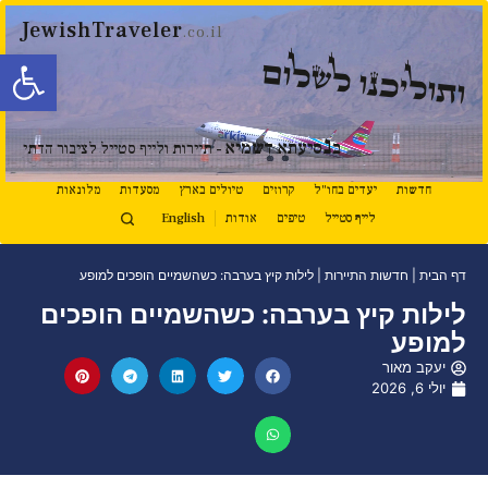
JewishTraveler
.co.il
פתח סרגל
ותוליכנו לשלום
נ
ב
סיעתא דשמיא
- תיירות ולייף סטייל לציבור הדתי
חדשות
יעדים בחו"ל
קרוזים
טיולים בארץ
מסעדות
מלונאות
לייף סטייל
טיפים
אודות
English
דף הבית
|
חדשות התיירות
|
לילות קיץ בערבה: כשהשמיים הופכים למופע
לילות קיץ בערבה: כשהשמיים הופכים
למופע
יעקב מאור
יולי 6, 2026