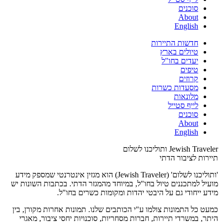
סוכנים
About
English
חדשות התיירות
טיולים בארץ
יעדים בחו"ל
טיפים
קרוזים
מסעדות כשרות
מלונאות
לייף סטייל
סוכנים
About
English
Jewish Traveler ותוליכנו לשלום
תיירות לציבור הדתי
'ותוליכנו לשלום' (Jewish Traveler) הוא מגזין אינטרנטי שמספק מידע
מועיל למתכננים טיול בחו"ל, במיוחד מהמגזר הדתי. בכתבות השונות יש
מידע ייחודי גם על היבטי יהדות ומקומות כשרים בחו"ל.
כמעט כל התמונות צולמו ע"י הכותבים שלנו. תמונות אחרות מקורן, בין
היתר, במשרדי תיירות, חברות מסחריות, סוכנויות יחסי ציבור, מאגרי