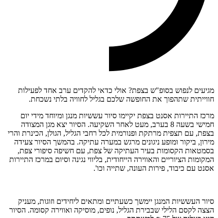
מגיעים לנפוש בסופ"ש בצפת? אולי כדאי להקדים ערב אחד לפעילות
חווייתית שתהפוך את החופשה שלכם בגליל לחוויה בלתי נשכחת.
מרכז התיירות אסנט בצפת יקיימו סיור עששיות מנגן ומיוחד מידי יום
חמישי בשעה 8 בערב, מעט לאחר השקיעה. הסיור יצא מגן המצודה
בצפת, עם תצפית מרתקת ופנורמית לכל רחבי הגליל, הגולן, הכינרת והרי
מירון, ביקור ומופע ניגונים מרגש במערה עתיקה. בהמשך הסיור צעידה
בסמטאות הקסומות בעיר העתיקה של צפת, עם חשיפה סיפורי צפת,
המקומות הציוריים והאווירה הייחודית, בליווי נגינה וסיום במרכז התיירות
אסנט עם כיבוד, פירות העונה, שתייה וכו'.
סיור העששיות המנגן יימשך כשעתיים ומתאים ליחידים וזוגות, מעניק
הצצה לקסם הלילי שבבירת הגליל, נופים, מוסיקה ואווירה קסומה. הסיור