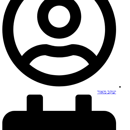
יעקב מאור