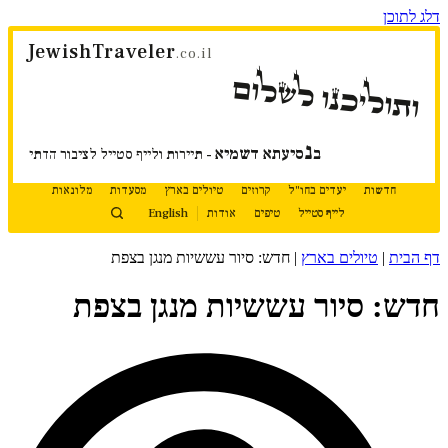
דלג לתוכן
JewishTraveler
.co.il
ותוליכנו לשלום
נ
ב
סיעתא דשמיא
- תיירות ולייף סטייל לציבור הדתי
חדשות
יעדים בחו"ל
קרוזים
טיולים בארץ
מסעדות
מלונאות
לייף סטייל
טיפים
אודות
English
דף הבית
|
טיולים בארץ
|
חדש: סיור עששיות מנגן בצפת
חדש: סיור עששיות מנגן בצפת