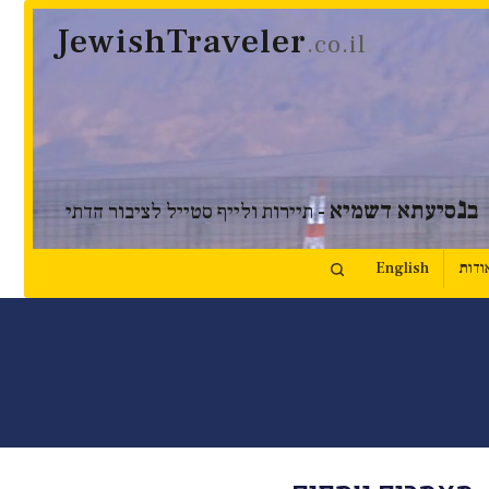
JewishTraveler
.co.il
נ
ב
סיעתא דשמיא
- תיירות ולייף סטייל לציבור הדתי
ודות
English