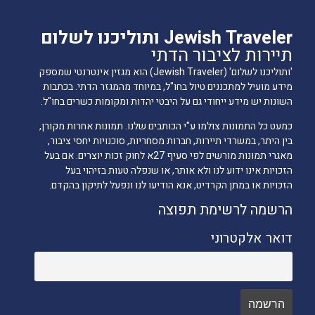
Jewish Traveler ותוליכנו לשלום
תיירות לציבור הדתי
'ותוליכנו לשלום' (Jewish Traveler) הוא מגזין אינטרנטי שמספק
מידע מועיל למתכננים טיול בחו"ל, במיוחד מהמגזר הדתי. בכתבות
השונות יש מידע ייחודי גם על היבטי יהדות ומקומות כשרים בחו"ל.
כמעט כל התמונות צולמו ע"י הכותבים שלנו. תמונות אחרות מקורן,
בין היתר, במשרדי תיירות, חברות מסחריות, סוכנויות יחסי ציבור,
מאגרי תמונות מורשים לפי סעיף 27א לחוק זכות יוצרים. אם בעל
הזכויות אינו ידוע לנו ולא אותר, או שנפלה טעות בזיהוי בעל
הזכויות או במתן הקרדיט, אנא הודיעו לנו ונפעל לתיקון בהקדם.
הרשמה לרשימת תפוצה
דואר אלקטרוני