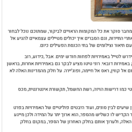
מחבר סוקר את כל המקומות הראויים לביקור, שמתוכם נוכל לבחור
רי התיירות, וגם הסברים איך יכולים מטיילים עצמאיים להגיע אל
עם תיאור וצילומים של בתי הכנסת הפעילים כיום.
רש לטייל באמירויות לפחות חודש ימים. אבל ,כידוע, רוב
מירות דובאי. רוני טיטו מציע לבקר גם באמירויות אחרות, בראשן
 אל קווין, ראס אל חיימה, ופוג'יירה. על חלק מהמדינות האלה לא
י כמו דרישות הויזה, רשת החשמל, תקשורת אינטרנטית, מכס
עים לבין סונים, ועוד היבטים פוליטיים של האמירויות בפרט
הקדיש לו כשליש מהספר, הוא ארוך יתר על המידה ולכן מייגע
 האלה, ולערוך אותם בחלק האחרון של הספר, במקום בחלק