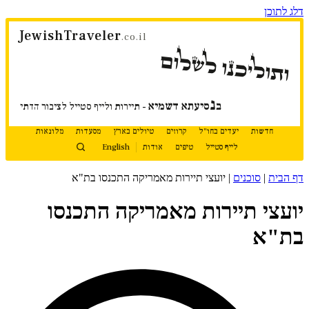
דלג לתוכן
JewishTraveler
.co.il
ותוליכנו לשלום
נ
ב
סיעתא דשמיא
- תיירות ולייף סטייל לציבור הדתי
חדשות
יעדים בחו"ל
קרוזים
טיולים בארץ
מסעדות
מלונאות
לייף סטייל
טיפים
אודות
English
דף הבית
|
סוכנים
|
יועצי תיירות מאמריקה התכנסו בת"א
יועצי תיירות מאמריקה התכנסו
בת"א