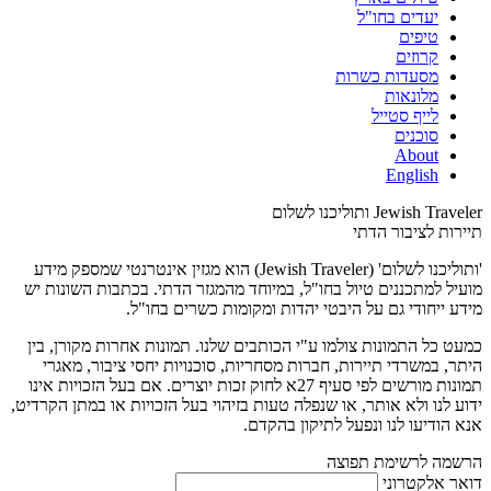
יעדים בחו"ל
טיפים
קרוזים
מסעדות כשרות
מלונאות
לייף סטייל
סוכנים
About
English
Jewish Traveler ותוליכנו לשלום
תיירות לציבור הדתי
'ותוליכנו לשלום' (Jewish Traveler) הוא מגזין אינטרנטי שמספק מידע
מועיל למתכננים טיול בחו"ל, במיוחד מהמגזר הדתי. בכתבות השונות יש
מידע ייחודי גם על היבטי יהדות ומקומות כשרים בחו"ל.
כמעט כל התמונות צולמו ע"י הכותבים שלנו. תמונות אחרות מקורן, בין
היתר, במשרדי תיירות, חברות מסחריות, סוכנויות יחסי ציבור, מאגרי
תמונות מורשים לפי סעיף 27א לחוק זכות יוצרים. אם בעל הזכויות אינו
ידוע לנו ולא אותר, או שנפלה טעות בזיהוי בעל הזכויות או במתן הקרדיט,
אנא הודיעו לנו ונפעל לתיקון בהקדם.
הרשמה לרשימת תפוצה
דואר אלקטרוני