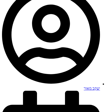
יעקב מאור