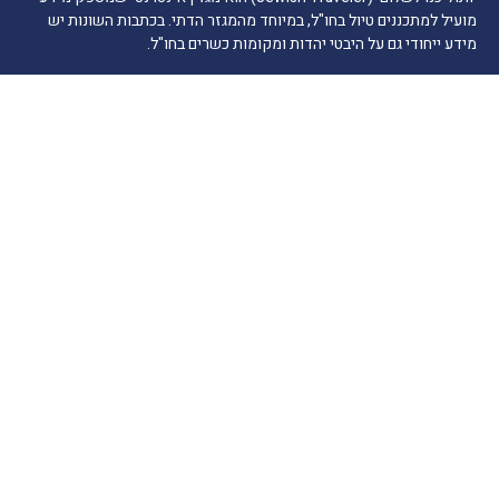
מועיל למתכננים טיול בחו"ל, במיוחד מהמגזר הדתי. בכתבות השונות יש
מידע ייחודי גם על היבטי יהדות ומקומות כשרים בחו"ל.
כמעט כל התמונות צולמו ע"י הכותבים שלנו. תמונות אחרות מקורן, בין
היתר, במשרדי תיירות, חברות מסחריות, סוכנויות יחסי ציבור, מאגרי
תמונות מורשים לפי סעיף 27א לחוק זכות יוצרים. אם בעל הזכויות אינו
ידוע לנו ולא אותר, או שנפלה טעות בזיהוי בעל הזכויות או במתן הקרדיט,
אנא הודיעו לנו ונפעל לתיקון בהקדם.
הרשמה לרשימת תפוצה
דואר אלקטרוני