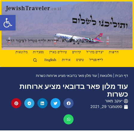
JewishTraveler
.co.il
פתח סרגל
ותוליכנו לשלום
נ
ב
סיעתא דשמיא
- תיירות ולייף סטייל לציבור הדתי
חדשות
יעדים בחו"ל
קרוזים
טיולים בארץ
מסעדות
מלונאות
לייף סטייל
טיפים
אודות
English
דף הבית
|
מלונאות
|
עוד מלון פאר בדובאי מציע ארוחות כשרות
עוד מלון פאר בדובאי מציע ארוחות
כשרות
יעקב מאור
ספטמבר 29, 2021