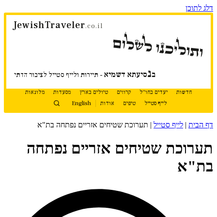
דלג לתוכן
JewishTraveler
.co.il
ותוליכנו לשלום
נ
ב
סיעתא דשמיא
- תיירות ולייף סטייל לציבור הדתי
חדשות
יעדים בחו"ל
קרוזים
טיולים בארץ
מסעדות
מלונאות
לייף סטייל
טיפים
אודות
English
דף הבית
|
לייף סטייל
|
תערוכת שטיחים אזריים נפתחה בת"א
תערוכת שטיחים אזריים נפתחה
בת"א