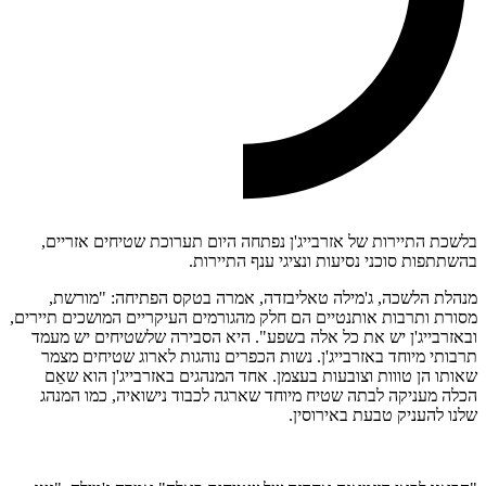
בלשכת התיירות של אזרבייג'ן נפתחה היום תערוכת שטיחים אזריים,
בהשתתפות סוכני נסיעות ונציגי ענף התיירות.
מנהלת הלשכה, ג'מילה טאליבזדה, אמרה בטקס הפתיחה: "מורשת,
מסורת ותרבות אותנטיים הם חלק מהגורמים העיקריים המושכים תיירים,
ובאזרבייג'ן יש את כל אלה בשפע". היא הסבירה שלשטיחים יש מעמד
תרבותי מיוחד באזרבייג'ן. נשות הכפרים נוהגות לארוג שטיחים מצמר
שאותו הן טווות וצובעות בעצמן. אחד המנהגים באזרבייג'ן הוא שאֵם
הכלה מעניקה לבתה שטיח מיוחד שארגה לכבוד נישואיה, כמו המנהג
שלנו להעניק טבעת באירוסין.