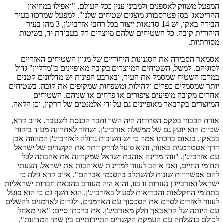
המפעל משווק לאספנים ולמביני ענין בכל העולם, "ואפילו במוזיאון
ההריטאג' בסן פטרסבורג מוצגים שטיחים שלנו". למפעל שמרכזו בעיר
הבירה באקו, יש 14 סדנאות ייצור בכל רחבי אזרבייג'ן, 3 מהן בעיר
היהודית קובה. כל השטיחים שלהם מיוצרים רק בעבודת יד, בשיטות
מסורתיות.
אסמאר הסבירה את הסגנונות היחודיים של מגוון השטיחים האזריים
לסוגיהם. למשל, השטיחים המיוצרים בקובה מאופיינים ב"מדליון" גדול
במרכז השטיח שמסמל את העיר, ובארבע הפינות יש מדליונים קטנים
יותר שמסמלים כפרים וקהילות ומשפחות שמקיפים את קובה. בשטיחים
אחרים מקובה מופיעים ציפורים או פרחים או שניהם. השטיחים
המיוצרים בקרבאך מאופיינים גם על ידי אלמנטים של דרקון, וכן הלאה.
אורח הכבוד בטקס הפתיחה היה השר וחבר הכנסת לשעבר, איוב קרא,
שכיום הוא יועץ גם של ממשלת אזרבייג'ן, ושחזר לאחרונה מעוד ביקור
בבאקו. בנאום ברכתו אמר כי יש חשיבות גדולה לאזרבייג'ן המהווה אבן
דרך אסטרטגית באזור, והוא פועל להדק יותר את הקשרים של ישראל
עם אזרבייג'ן. "זוהי מדינה אוהבת ישראל שמקרינה את אהבתה לכל
תחומי החיים, ואני אוהב לעזור למדינות שאוהבות את ישראל. הצעתי
להם אפשרויות שונות להשתלב בהסכמי אברהם". איוב קרא גילה כי
ישראל ואזרבייג'ן נעזרות זו בזו, והוא היה מעורב בהבאת חברות ישראליות
בתחומי החקלאות והבריאות לפעול באזרבייג'ן. הוא חשף גם כי הוא פועל
לעזור לאזרים לסיים את הסכסוך עם הארמנים, ולגרום לארמנים להשלים
עם היותה של קראבאך חלק מאזרבייג'ן. את ברכתו סיים: "אני מאחל
לכולם בהצלחה עם העמקת הקשרים התיירותיים בין שתי המדינות".