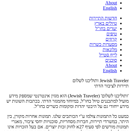
About
English
חדשות התיירות
טיולים בארץ
יעדים בחו"ל
טיפים
קרוזים
מסעדות כשרות
מלונאות
לייף סטייל
סוכנים
About
English
Jewish Traveler ותוליכנו לשלום
תיירות לציבור הדתי
'ותוליכנו לשלום' (Jewish Traveler) הוא מגזין אינטרנטי שמספק מידע
מועיל למתכננים טיול בחו"ל, במיוחד מהמגזר הדתי. בכתבות השונות יש
מידע ייחודי גם על היבטי יהדות ומקומות כשרים בחו"ל.
כמעט כל התמונות צולמו ע"י הכותבים שלנו. תמונות אחרות מקורן, בין
היתר, במשרדי תיירות, חברות מסחריות, סוכנויות יחסי ציבור, מאגרי
תמונות מורשים לפי סעיף 27א לחוק זכות יוצרים. אם בעל הזכויות אינו