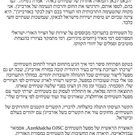
"הבאנו לכאן דוגמאות אחדות של שטיחים כאלה" אמרה ג'מילה. "געו
בהם, לטפו אותם, ותרגישו את החום והרכות הנעימה של אזרבייג'ן. אני
מקווה שהטעימה התרבותית הזו תעורר בכם רצון לבקר באזרבייג'ן". היא
ציינה שכיום יש טיסות ישירות מישראל לבאקו, שנמשכות שעתיים וחצי
בלבד.
כל השטיחים בתערוכה מבוססים על יצירות של הצייר האזרי-ישראלי
המפורסם רמי מאיר (רחמים מיגירוב). רמי מתמקד בציוריו בהנצחת
מוטיבים וסמלים של יהודי הקווקז.
בטקס הפתיחה סיפר רמי איך הגיע מתחום הציור לתחום השטיחים:
"ערכתי תערוכת ציורים בעיר היהודית קובה במזרח אזרבייג'ן, שבה יש גם
מפעל לייצור שטיחים שכל ההנהלה והעובדות יהודים. במהלך התערוכה
פנו אלי בנות שעובדות במפעל, וביקשו רשותי לארוג שטיחים לפי הציורים
שלי. הסכמתי. כעבור זמן מה הן הציגו בפניי שלשה שטיחים שארגו.
התוצאה היתה נפלאה, אז התחלתי לעסוק גם בשטיחים. יצרתי קשר עם
מפעל השטיחים אזרחלצ'ה, שאורגים עוד ועוד שטיחים לפי ציורים שלי".
הקשר העיסקי התגלה כהצלחה. לדבריו, הקשרים הקטנים וההדוקים של
השטיחים, מחזקים עוד את הקשרים בשל אזרבייג'ן עם יהודים בעולם
ובישראל.
האוצרת הראשית של מפעל השטיחים Azerkhalcha OJSC, אסמאר
עבדולאייבה, תיארה את החשיבות של השטיחים במסורת האזרית.