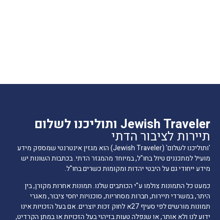
Jewish Traveler ותוליכנו לשלום
תיירות לציבור הדתי
'ותוליכנו לשלום' (Jewish Traveler) הוא מגזין אינטרנטי שמספק מידע
מועיל למתכננים טיול בחו"ל, במיוחד מהמגזר הדתי. בכתבות השונות יש
מידע ייחודי גם על היבטי יהדות ומקומות כשרים בחו"ל.
כמעט כל התמונות צולמו ע"י הכותבים שלנו. תמונות אחרות מקורן, בין
היתר, במשרדי תיירות, חברות מסחריות, סוכנויות יחסי ציבור, מאגרי
תמונות מורשים לפי סעיף 27א לחוק זכות יוצרים. אם בעל הזכויות אינו
ידוע לנו ולא אותר, או שנפלה טעות בזיהוי בעל הזכויות או במתן הקרדיט,