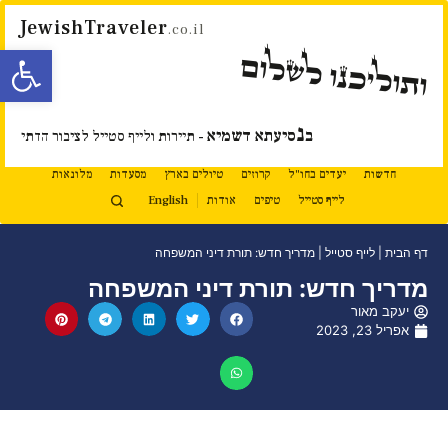
JewishTraveler
.co.il
פתח סרגל
ותוליכנו לשלום
נ
ב
סיעתא דשמיא
- תיירות ולייף סטייל לציבור הדתי
חדשות
יעדים בחו"ל
קרוזים
טיולים בארץ
מסעדות
מלונאות
לייף סטייל
טיפים
אודות
English
דף הבית
|
לייף סטייל
|
מדריך חדש: תורת דיני המשפחה
מדריך חדש: תורת דיני המשפחה
יעקב מאור
אפריל 23, 2023