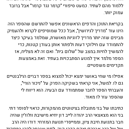
ללמוד מהם לעתיד. כמעט סיפורי "קרמר נגד קרמר" אבל ברובד
עמוק יותר.
בקריאת התוכן והדפים הראשונים אפשר להתרשם שהספר הזה
הינו עוד "מדריך לגירושין", אבל ככל שמוסיפים לקרוא ולהעמיק
מבינים שזה יותר מדריך לזוגיות מאושרת, שמלמד בעיקר כיצד
להתמודד עם חילוקי דעות ולפתור אותן בעודן קטנות, כדי
להמשיך לחיות במצב של "שלום בית". ואם זה לא מצליח, אז
הספר מלמד איך למנוע הסתבכויות בעתיד. זאת באמצעות
תקדימים משפטיים.
אפילו מי שחי באושר ימצא יכול למצוא בספר דברים הרלבנטיים
גם לו. למשל, אני קראתי בשקיקה הפרק על "ניכור הורי",
והעברתי הספר לחבר שמתמודד עם הבעיה. הוא דיווח לי
שהספר עזר לו מאוד.
כתיבתו של בני מתובלת בציטוטים מהמקורות, כראוי לסופר דתי.
בני הוא מצאצאי הרב יהודה לייב דון יחיא מישיבת וולוז'ין שהיה
חבר בתנועת חיבת ציון, וממייסדי תנועת המזרחי. דודו היה הרב
של של הרב אברהם יצקח הכהן קוק, לפני שנבחר לכהן בתפקיד