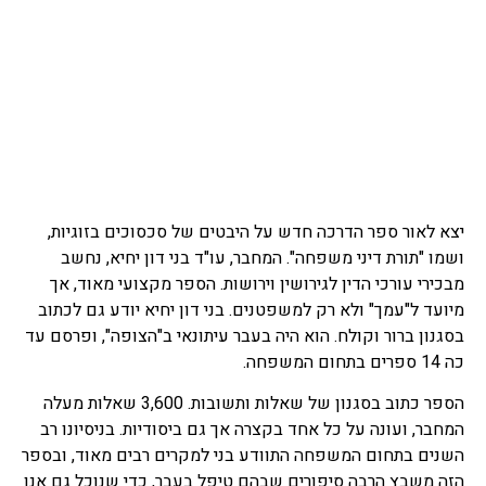
יצא לאור ספר הדרכה חדש על היבטים של סכסוכים בזוגיות,
ושמו "תורת דיני משפחה". המחבר, עו"ד בני דון יחיא, נחשב
מבכירי עורכי הדין לגירושין וירושות. הספר מקצועי מאוד, אך
מיועד ל"עמך" ולא רק למשפטנים. בני דון יחיא יודע גם לכתוב
בסגנון ברור וקולח. הוא היה בעבר עיתונאי ב"הצופה", ופרסם עד
כה 14 ספרים בתחום המשפחה.
הספר כתוב בסגנון של שאלות ותשובות. 3,600 שאלות מעלה
המחבר, ועונה על כל אחד בקצרה אך גם ביסודיות. בניסיונו רב
השנים בתחום המשפחה התוודע בני למקרים רבים מאוד, ובספר
הזה משבץ הרבה סיפורים שבהם טיפל בעבר, כדי שנוכל גם אנו