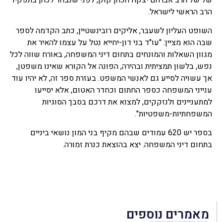
הרב הראשי לישראל.
השופט העליון לשעבר, אליקים רובינשטיין, כתב הקדמה לספר
שבה הוא מציין: "עו"ד בני דון-יחייא נטל על עצמו להאיר את
מגוון השאלות והמונחים בתחום דיני המשפחה, באורח שווה לכל
נפש, בלשון תמציתית ובהירה, הפונה אל הקורא שאינו משפטן,
אך עשויה לסייע גם לאנשי המשפט. בעזרת ספר זה, לא יהיו עוד
ענייני המשפחה כספר החתום וכחדר האטום, אלא יסייעו
למתעניינים ולנזקקים, למצוא את דרכם בסבך הסוגיות
המשפחתיות-משפטיות".
בספר יש 620 עמודים שבהם מקיף בני המון נושאי ביניים
בתחום דיני המשפחה. יצא בהוצאת כנרת זמורה.
מאמרים נוספים