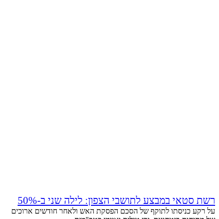
רשת סטאי במבצע לתושבי הצפון: לילה שני ב-50%
על רקע כניסתו לתוקף של הסכם הפסקת האש ולאחר חודשים ארוכים