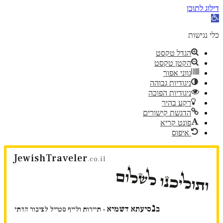
דילוג לתוכן
פתח
סרגל
נגישות
כלי נגישות
הגדל טקסט
הקטן טקסט
גווני אפור
ניגודיות גבוהה
ניגודיות הפוכה
רקע בהיר
הדגשת קישורים
פונט קריא
איפוס
דלג
JewishTraveler
לתוכן
.co.il
ותוליכנו לשלום
נ
ב
סיעתא דשמיא
- תיירות ולייף סטייל לציבור הדתי