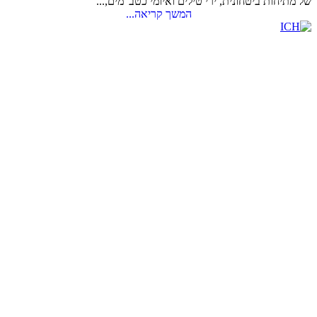
של מתיחות ביטחונית, ירי טילים ואיומי כטב"מים,...
המשך קריאה...