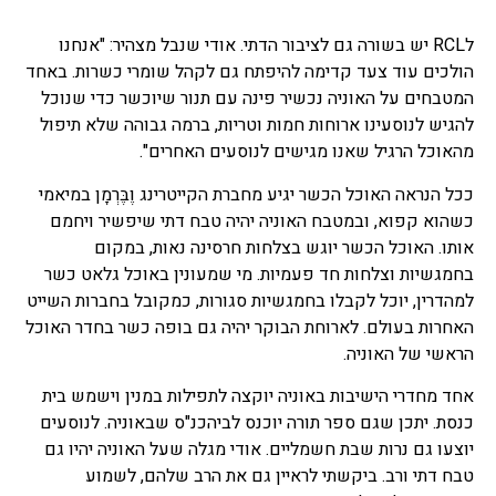
לRCL יש בשורה גם לציבור הדתי. אודי שנבל מצהיר: "אנחנו
הולכים עוד צעד קדימה להיפתח גם לקהל שומרי כשרות. באחד
המטבחים על האוניה נכשיר פינה עם תנור שיוכשר כדי שנוכל
להגיש לנוסעינו ארוחות חמות וטריות, ברמה גבוהה שלא תיפול
מהאוכל הרגיל שאנו מגישים לנוסעים האחרים".
ככל הנראה האוכל הכשר יגיע מחברת הקייטרינג וֶבֶּרְמָן במיאמי
כשהוא קפוא, ובמטבח האוניה יהיה טבח דתי שיפשיר ויחמם
אותו. האוכל הכשר יוגש בצלחות חרסינה נאות, במקום
בחמגשיות וצלחות חד פעמיות. מי שמעונין באוכל גלאט כשר
למהדרין, יוכל לקבלו בחמגשיות סגורות, כמקובל בחברות השייט
האחרות בעולם. לארוחת הבוקר יהיה גם בופה כשר בחדר האוכל
הראשי של האוניה.
אחד מחדרי הישיבות באוניה יוקצה לתפילות במנין וישמש בית
כנסת. יתכן שגם ספר תורה יוכנס לביהכנ"ס שבאוניה. לנוסעים
יוצעו גם נרות שבת חשמליים. אודי מגלה שעל האוניה יהיו גם
טבח דתי ורב. ביקשתי לראיין גם את הרב שלהם, לשמוע