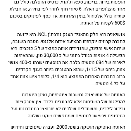
הופעות בידור, בריכות, ספא וג'קוזי. כרטיס ההפלגה כולל גם
אחד מהצ'ופרים האלה: 6 סיורי חוף לחדר לפי בחירה, או חבילת
שתייה כולל אלכוהול בזמן הארוחות, או כסף לפינוקים בסכום
600$ לקניות על האוניה.
אושיאניה היא חלק מתאגיד הענק נורביג'ן NCL. היא ידועה
כחברת קרוזים יוקרתית המציעה אירוח אלגנטי, מטבח משובח,
שירות אישי ומפנק, שמגדירים אותה כמוצר של 5 כוכבים. היא
מפעילה 4 אוניות בגודל בינוני של כ 30,000 טון, שמתאימות
לאירוח של 684 נוסעים בלבד. את הנוסעים ישרתו כ-400 אנשי
צוות, ביחס של 1/1.5, שהוא מהטובים ביותר בענף הקרוזים.
ברוב החברות האחרות הממוצע הוא 1/4, כלומר איש צוות אחד
על כל 4 נוסעים.
האוניות של אושיאניה נחשבות אינטימיות, ואינן מיועדות
להפלגות של משפחות אלא למבוגרים בלבד. אין אטרקציות
ובידור לילדים, ומשתדלים שילדים לא יתרוצצו במסדרונות ועל
הסיפונים וירעישו לנוסעים שמחפשים שקט ושלווה.
האוניה נאוטיקה הושקה בשנת 2000, ועברה שיפוצים וחידוש