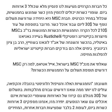
כל חברות הקרוזים מציעות לנו פנסיון מלא שכולל 3 ארוחות
ביום. שומרי כשרות יכולים להזמין מזון כשר שמוגש בחמגשיות,
שכלול במחיר הכרטיס. חברת MSC היא היחידה שדורשת תשלום
נוסף של 30$ ליום עבור אוכל כשר. מדובר בתוספת של עוד
210$ לכל הקרוז. החמגשיות הכשרות המוגשות בד"כ בMSC
מיוצרות בקייטרינג רוסטיקלי Rustichelli בעיירה גאגיאנו
באיטליה, בהכשר והשגחה של אב"ד לוגאנו בשווייץ, הרב בן ציון
רבינוביץ. בימים אלה הם בודקים חברות קייטרינג ישראליות
להפלגות מחיפה.
שאלתי את מנכ"ל MSC בישראל, אייל אטיאס, למה רק MSC
דורשים תוספת תשלום על החמגשיות הכשרות?
תשובתו: "החמגשיות האלה והטיפול הלוגיסטי בהובלה והקפאה,
עולים לנו יותר ממה שאנו דורשים עבורם מהלקוחות. בתשלום
של 30$ מגולם גם קיזוז של הארוחות ששומרי הכשרות אינם
אוכלים עם שאר הנוסעים. יתירה מזו, אנחנו מספקים 3 ארוחות
כשרות ביום, לעומת 2 בלבד שמציעות חברות אחרות., המחירים