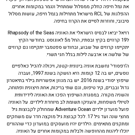
את נמל חיפה כחלק ממסלול שמתחיל ונגמר במקומות אחרים.
ההפלגות של RCL מישראל מתחילות בנמל חיפה, עושות מסלול
סיבובי, וחוזרות לסיים את הקרוז בחיפה.
רויאל יביאו לבסיס הישראלי את האוניה Rhapsody of the Seas
ל19 קרוזים בקיץ ובסתיו, החל מ5 לאוגוסט. בחודשי הקיץ
יתקיימו קרוזים של שבוע, ובחודש ספטמבר יתקיימו גם קרוזים
של שלשה או ארבעה לילות בגלל חגי תשרי.
ה'רפסודי' נחשבת אוניה בינונית-קטנה, ויכולה להכיל כאלפיים
נוסעים, יש בה 12 קומות. היא הושקה בשנת 1997, ועברה
שיפוץ יסודי בשנת 2016. יש בה מגוון אפשרויות בילוי בתיאטרון
גדול ובברים, קיר טיפוס, וגם שתי בריכות, אחת חיצונית ופתוחה,
והשניה מקורה. במסגרת השיפוץ הפכו את האוניה לידידותית
לטיולי משפחות, והעניקו תשומת לב מיוחדת לילדים. על האוניה
פועל מועדון ילדים Adventure Ocean שמחולק לקבוצות גיל
מחצי שנה ועד גיל 17. לכל קבוצת גיל מוקצה חדר עם משחקים
ומתקנים מתאימים. הילדים יהיו מועסקים במועדון כדי שההורים
יוכלו ליהנות מהחופשה ולבלות במקומות אחרים על האוניה.