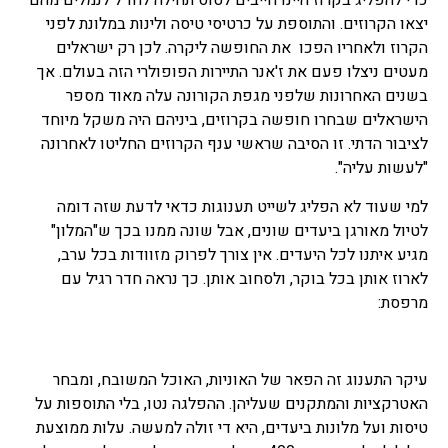
כדי להפליג בקרוז היינו חייבים לטוס תחילה לחו"ל לנמלים מהם
יצאו הקרוזים. והתוספת על כרטיסי טיסה ולינות במלונת לפני
הקרוז ולאחריו הפכו את החופשה ליקרה. לכן רק ישראלים
מעטים ניצלו פעם את ז'אנר התיירות הפופולרי הזה בעולם. אך
בשנים האחרונות שלפני מגפת הקורונה עלה מאוד מספר
הישראלים שבחרו חופשה בקרוזים, ביניהם היה משקל מיוחד
לציבור הדתי. זו הסיבה שראשי ענף הקרוזים החליטו לאחרונה
"לעשות עליה".
למי שעוד לא הפליג לשייט תענוגות כדאי לדעת שזה דומה
לטיול מאורגן ביעדים שונים, אבל שונה ממנו בכך ש"המלון"
מגיע איתנו לכל היעדים. אין צורך לפרוק מזוודות בכל ערב,
לארוז אותן בכל בוקר, ולסחוב אותן. כך נראה חדר רגיל עם
מרפסת:
עיקר התענוג זה הפאר של האוניות, האוכל המשובח, ומבחר
האטרקציות והמתקנים שעליהן. ההפלגה נטו, בלי התוספות על
טיסות ועל מלונות ביעדים, היא די זולה למעשה. עלות ממוצעת