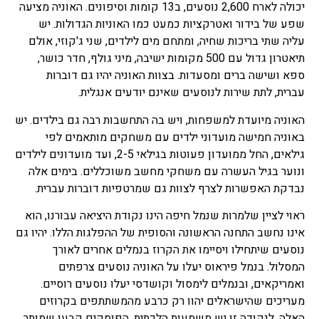
יכולה לארח 2,600 נוסעים, ב13 קומות וסיפונים. האוניה מציעה
שפע של בידור ואטרקציות כמעט כמו האוניות הגדולות. יש
עליה שתי בריכות שחיה, ומתחם מים לילדים, שני ג'קוזי, אולם
תיאטרון גדול עם 500 מקומות ישיבה, מיני גולף, חדר כושר,
ספא ושישה ברים ומסעדות. בצוות האוניה יהיו גם דוברות
עברית, לתת שירות לנוסעים שאינם יודעים אנגלית.
האוניה מיועדת למשפחות, ויש בה התחשבות רבה גם בילדים. יש
באוניה חמישה מועדוני ילדים עם משחקים מותאמים לפי
גילאים, החל ממועדון פעוטות בגילאי 2-5, ועד מועדונים לילדים
ונוער בגיל העשרה עם משחקי מחשב משוכללים. בימים אלה
נבדקת האפשרות לצרף לצוות גם שמרטפיות דוברות עברית.
ראוי לציין שלמרות שנמל חיפה הינו נקודת היציאה עבורנו, הוא
אינו נחשב התחנה הראשונה והסופית של ההפלגות הללו. יהיו גם
נוסעים שיתחילו ויסיימו את הקרוז בנמלים אחרים לאורך
המסלול. בנמל פיראוס יעלו על האוניה נוסעים צרפתים
ואמריקאים, ובנמלים לימסול וקושדסי יעלו נוסעים רוסיים.
מעריכים שהישראלים יהוו רק כרבע מהמשתתפים בקרוזים
האלה. לנקודה זו יש משמעות הלכתית. הפוסקים קבעו שמותר