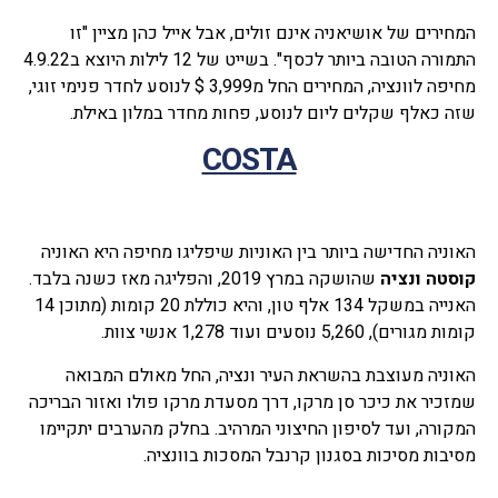
המחירים של אושיאניה אינם זולים, אבל אייל כהן מציין "זו
התמורה הטובה ביותר לכסף". בשייט של 12 לילות היוצא ב4.9.22
מחיפה לוונציה, המחירים החל מ3,999 $ לנוסע לחדר פנימי זוגי,
שזה כאלף שקלים ליום לנוסע, פחות מחדר במלון באילת.
COSTA
האוניה החדישה ביותר בין האוניות שיפליגו מחיפה היא האוניה
קוסטה ונציה
שהושקה במרץ 2019, והפליגה מאז כשנה בלבד.
האנייה במשקל 134 אלף טון, והיא כוללת 20 קומות (מתוכן 14
קומות מגורים), 5,260 נוסעים ועוד 1,278 אנשי צוות.
האוניה מעוצבת בהשראת העיר ונציה, החל מאולם המבואה
שמזכיר את כיכר סן מרקו, דרך מסעדת מרקו פולו ואזור הבריכה
המקורה, ועד לסיפון החיצוני המרהיב. בחלק מהערבים יתקיימו
מסיבות מסיכות בסגנון קרנבל המסכות בוונציה.