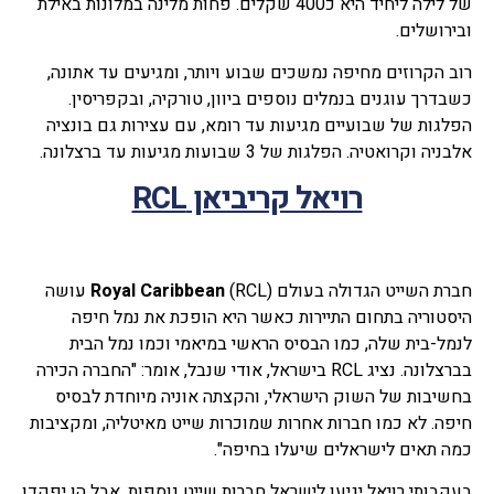
של לילה ליחיד היא כ400 שקלים. פחות מלינה במלונות באילת
ובירושלים.
רוב הקרוזים מחיפה נמשכים שבוע ויותר, ומגיעים עד אתונה,
כשבדרך עוגנים בנמלים נוספים ביוון, טורקיה, ובקפריסין.
הפלגות של שבועיים מגיעות עד רומא, עם עצירות גם בונציה
אלבניה וקרואטיה. הפלגות של 3 שבועות מגיעות עד ברצלונה.
רויאל קריביאן RCL
חברת השייט הגדולה בעולם
Royal Caribbean
(RCL) עושה
היסטוריה בתחום התיירות כאשר היא הופכת את נמל חיפה
לנמל-בית שלה, כמו הבסיס הראשי במיאמי וכמו נמל הבית
בברצלונה. נציג RCL בישראל, אודי שנבל, אומר: "החברה הכירה
בחשיבות של השוק הישראלי, והקצתה אוניה מיוחדת לבסיס
חיפה. לא כמו חברות אחרות שמוכרות שייט מאיטליה, ומקציבות
כמה תאים לישראלים שיעלו בחיפה".
בעקבותי רויאל יגיעו לישראל חברות שייט נוספות, אבל הן יפקדו