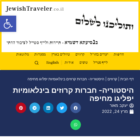
JewishTraveler
.co.il
פתח סרגל
ותוליכנו לשלום
נ
ב
סיעתא דשמיא
- תיירות ולייף סטייל לציבור הדתי
חדשות
יעדים בחו"ל
קרוזים
טיולים בארץ
מסעדות
מלונאות
לייף סטייל
טיפים
אודות
English
דף הבית
|
קרוזים
|
היסטוריה- חברות קרוזים בינלאומיות יפליגו מחיפה
היסטוריה- חברות קרוזים בינלאומיות
יפליגו מחיפה
יעקב מאור
מרץ 24, 2022