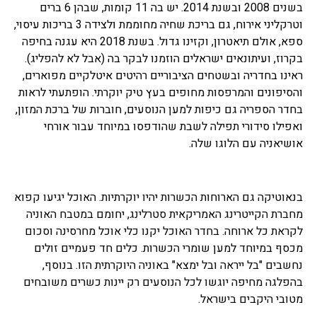
בשנים 2008 ובשנת 2014. יש בה 11 קומות, שבהן 6 ברים
וטרקליני אירוח, גם בריכת שחיה מחוממת ולצידה 3 בריכות עיסוי,
ספא, אולם תיאטרון, וקזינו גדול. בשנת 2018 היא עגנה בחיפה
בקרוז, ועיתונאים ישראלים הוזמנו לבקר בה (אבל לא להפליג).
ראינו בחדריה ובשטחים הציבוריים רהיטים איטלקיים מפוארים,
והסיפונים והמרפסות מחופים בעץ טיק יוקרתי. הופתעתי לראות
בחדר הספריה גם כיפות למען הנוסעים, חוברות של ברכת המזון,
ואפילו סידורי תפילה לשבת שהודפסו במיוחד עבור אורחי
אושיאניה עם הלוגו שלה.
בנאוטיקה גם הארוחות הכשרות יהיו יוקרתיות. האוכל יגיעו קפוא
מחברת הקייטרינג האמריקאית סטרלינג, יחומם במטבח האוניה
לקראת כל ארוחה. בחדר האוכל יקנו כלי אוכל מחרסינה וסכום
מכסף במיוחד למען שומרי הכשרות. כלים חד פעמיים זולים
נחשבים "בל ייראה ובל ימצא" באוניה היוקרתית הזו. בנוסף,
בהפלגה מחיפה יוגשו לכל הנוסעים רק יינות כשרים משובחים
מטובי היקבים בישראל.