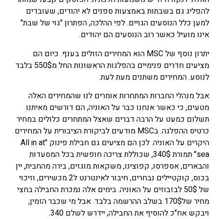
להפליג גם בשבתות באמצעות ספנים לא יהודים, שעובדים
למען כלל הנוסעים הגויים. לפי ההלכה, הפתרון "גוי של שבת"
אינו מועיל כאשר רוב הנוסעים הם יהודים.
יתרון נוסף של MSC הוא המחירים הזולים בענף. כיום הם
מציעים חדרים פנימיים בהפלגות הראשונות החל מ550$ בלבד
לנוסע. המחירים משתנים מעת לעת.
אבל מנהלי החברות המתחרות אומרים לנו שהמחירים האלה
מטעים, כי כאשר אנחנו כבר על האוניה, הם דורשים מאיתנו
תשלום כמעט על הרבה דברים שאצל המתחרים כלולים במחיר
כרטיס ההפלגה. בMSC מודעים לביקורת הציבורית על המחירים
היקרים על האוניה. לכן הם מציעים גם חבילת פינוק "All in at
sea" תמורת 340$, שכוללת צריכה חופשית בכל המסעדות
והבארים, אספרסו, קפוצינו, משקאות מוגזים, בירה מהחבית, יין
בכוס, קוקטיילים נבחרים, חיבור לאינטרנט ל2 מכשירים, וזיכוי
של 50$ לבזבוזים על האוניה. בימים אלה נמכרת החבילה בחצי
מחיר של170$ בשלב ההרשמה בלבד. אבל מי שכבר הזמין,
ויבקש אח"כ להוסיף את החבילה, יידרש לשלם 340.