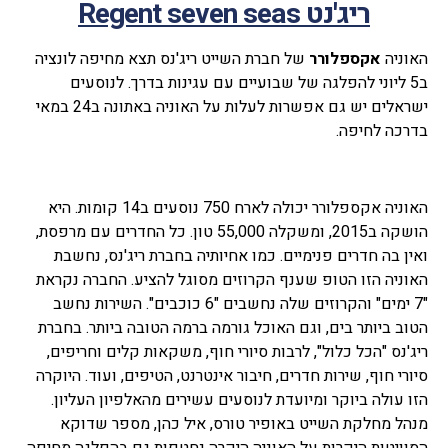
ריג'נט Regent seven seas
האוניה
אקספלורר
של חברת השייט ריג'נס תצא מחיפה לונציה
ב5 ליוני להפלגה של שבועיים עם עגינות בדרך. לנוסעים
ישראלים יש גם אפשרות לעלות על האוניה באתונה ב24 במאי
בדרכה לחיפה.
האוניה אקספלורר יכולה לארח 750 נוסעים ב14 קומות. היא
הושקה ב2015, ומשקלה 55,000 טון. כל החדרים עם מרפסת,
ואין בה חדרים פנימיים. כמו אחיותיה בחברת ריג'נס, נחשבת
האוניה הזו הטופ שענף הקרוזים מסוגל להציע. החברה נקראת
"7 ימים" והקרוזים שלה נחשבים "6 כוכבים". השירות נחשב
הטוב ביותר בים, וגם האוכל גורמה ברמה הטובה ביותר. בחברת
ריג'נס "הכל כלול", לרבות סיורי חוף, משקאות קלים וחריפים,
סיורי חוף, שירות חדרים, חיבור אינטרנט, הטיפים, ועוד. היוקרה
הזו עולה ביוקר ומיועדת לנוסעים עשירים מהאלפיון העליון.
מנהל מחלקת השייט באופיר טורס, איל כהן, מספר שדוקא