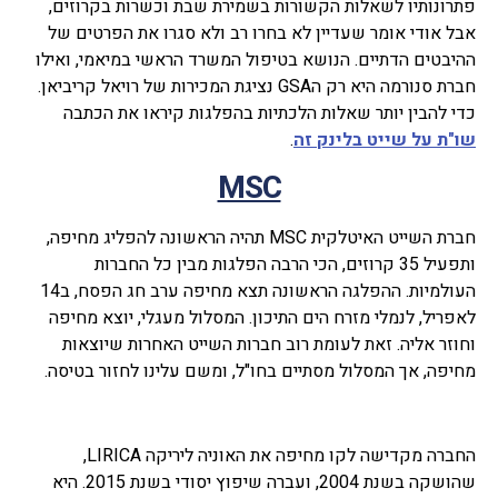
פתרונותיו לשאלות הקשורות בשמירת שבת וכשרות בקרוזים,
אבל אודי אומר שעדיין לא בחרו רב ולא סגרו את הפרטים של
ההיבטים הדתיים. הנושא בטיפול המשרד הראשי במיאמי, ואילו
חברת סנורמה היא רק הGSA נציגת המכירות של רויאל קריביאן.
כדי להבין יותר שאלות הלכתיות בהפלגות קיראו את הכתבה
שו"ת על שייט בלינק זה
.
MSC
חברת השייט האיטלקית MSC תהיה הראשונה להפליג מחיפה,
ותפעיל 35 קרוזים, הכי הרבה הפלגות מבין כל החברות
העולמיות. ההפלגה הראשונה תצא מחיפה ערב חג הפסח, ב14
לאפריל, לנמלי מזרח הים התיכון. המסלול מעגלי, יוצא מחיפה
וחוזר אליה. זאת לעומת רוב חברות השייט האחרות שיוצאות
מחיפה, אך המסלול מסתיים בחו"ל, ומשם עלינו לחזור בטיסה.
החברה מקדישה לקו מחיפה את האוניה ליריקה LIRICA,
שהושקה בשנת 2004, ועברה שיפוץ יסודי בשנת 2015. היא