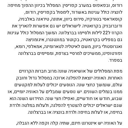
רודוס, ובפאפוס במערב קפריסין. המסלול בכיוון ההפוך מחיפה
לונציה כולל עגינות באשדוד, לימסול בקפריסין, רודוס,
קוסאדאסי בטורקיה, סירוס ביוון, אתונה, טיראנה באלבניה,
ודוברובניק בקרואטיה. לישראלים יש גם אפשרות להאריך את
הקרוז ל22 לילות ולסיימו בברצלונה. המשך המסלול כולל עגינות
גם בספליט בקרואטיה, בקוטור במונטנגרו, איגומניצה
ואגרוסטולי ביוון, משם לאיטליה לטארומינה, אמאלפי, רומא,
ופורטופינו, ממשיכים למרסיי בצרפת, ומסיימים בברצלונה
בספרד.
מפת המסלולים של אושיאניה שונה מרוב חברות הקרוזים
האחרות. האוניה יוצאת להפלגה ארוכה במסלול גדול וחובק
עולם, שנמשך כחצי שנה. הנוסעים יכולים לעלות למקטעים
ממנו בנמלים השונים. יש נוסעים שמבלים על האוניה יומיים, או
שבוע, חודש או חודשיים, ואפילו חצי שנה. החידוש השנה הוא
שגם ישראלים יכולים להצטרף להפלגה, ולעלות במלטה ולרדת
בחיפה, או לעלות בחיפה ולרדת בונציה או בברצלונה.
על האוניה יש אינטרנט חינם, שתיה קלה וקפה ללא הגבלה,