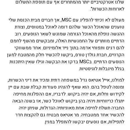
שלנו אטרקטיביים יותר מהמתחרים אף עם תוספת התשלום
לארוחות הכשרות".
מעולם לא זכיתי להפליג עם MSC, אך חברים מבית הכנסת שלי
טוענים שהאוכל הכשר שלהם דומה לאוכל במטוסים, וצורת
ההגשה נופלת מהאוכל הגורמה שמוגש לשאר הנוסעים. רוב
הדתיים מוותרים על החמגשיות האלה, ומבקשים מהשף לחמם
להם דגים ותפוחי אדמה בתוך נייר אלומיניום. אחד ממשווקי
הקרוזים, חברת גולדן טורס, ביקשו להכשיר חלק מהמטבח למען
הנוסעים הדתיים. בMSC בדקו את הבקשה וגילו שאין היתכנות
בגלל מיגבלות לוגיסטיות.
למזלנו, אייל אטיאס גדל במשפחה דתית ומכיר את דיני הכשרות,
ומנסה לטפל בהם. הוא שאף להנהיג סעודות קבלת שבת עם יין
לקידוש וחלות, אם יהיה ביקוש. לדבריו, אם ההפלגות מחיפה
יתגלו כריווחיות ויהיה בהן ביקוש לאוכל כשר, אז בשנה הבאה
החברה תשלח לחיפה אחת מאוניותיה הגדולות, שניתן יהיה
להכשיר אחד ממטבחיה. מר אטיאס מבטיח גם להקצות חדר
לתפילות, אם נוסעים יבקשו להתפלל במנין.