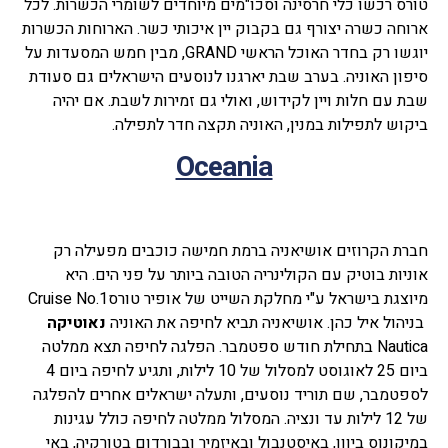
טורס רכשו כלי חרסינה וסכו"מים מיוחדים לשומרי הכשרות. לכל
ארוחה כשרה יצורף גם בקבוק יין איכותי כשר. הארוחות הכשרות
יוגשו רק בחדר האוכל הראשי GRAND, מבין חמש המסעדות על
סיפון האוניה. בערב שבת יארגנו לנוסעים הישראלים גם סעודת
שבת עם חלות ויין לקידוש, ואולי גם זמירות לשבת. אם יהיה
ביקוש לתפילות במנין, האוניה תקצה חדר לתפילה.
Oceania
חברת הקרוזים אושיאניה ברמת חמישה כוכבים מפעילה רק
אוניות בוטיק עם הקולינריה הטובה ביותר על פני הים. היא
מיוצגת בישראל ע"י מחלקת השייט של אופיר טורסCruise No.1
בניהול איל כהן. אושיאניה תביא לחיפה את האוניה
נאוטיקה
Nautica בתחילת חודש ספטמבר. הפלגה לחיפה תצא ממלטה
ביום 25 לאוגוסט למסלול של 10 לילות, ותגיע לחיפה ביום 4
לספטמבר, שם תוריד נוסעים, ותעלה ישראלים אחרים להפלגה
של 12 לילות עד ונציה. המסלול ממלטה לחיפה כולל עגינות
במיקונוס ביוון, באיסטנבול ובאיזמיר ובבורדום בטורקיה, באי