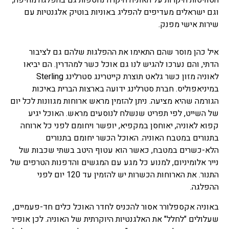
הסוויטות היקרות על האוניה היקרה נחטפות גם בהפלגה מחיפה,
וגם ישראלים מעדיפים להפליג באוניות בוטיק אלגנטיות עם
שירות אישי מפנק.
איל כהן מוסר שהם התאימו את ההפלגות שלהם גם לציבור
הדתי, והם נערכו להגיש לנו גם אוכל כשר למהדרין. הם יביאו
לאוניה מזון כשר גלאט תוצרת קייטרינג סטרלינג Sterling
במיניאפוליס. חברת סטרלינג ידועה בארצות הברית באיכות
הגורמה שהיא מציעה. ניתן להזמין מראש ארוחות מגוונות לכל יום
של השייט, לפי תפריט שנשלח לנוסעים מראש. האוכל יגיע
קפוא לאוניה, יאוחסן במקפיא, יופשר ויחומם לפני כל ארוחה
בתנורים במטבח האוניה. האוכל הכשר יחומם בתנורים
הלא-כשרים במטבח, כאשר הוא עטוף היטב בשתי שכבות של
נייר אלומיניום, למנוע כל מגע עם המגשים והדפנות הטרפים של
התנור. את הארוחות הכשרות יש להזמין עד 120 יום לפני
ההפלגה.
באוניה אקספלורר אסור להכניס לחדר האוכל כלים חד-פעמיים,
שעלולים "לחלל" את האלגנטיות היוקרתית של האוניה. לכן אופיר