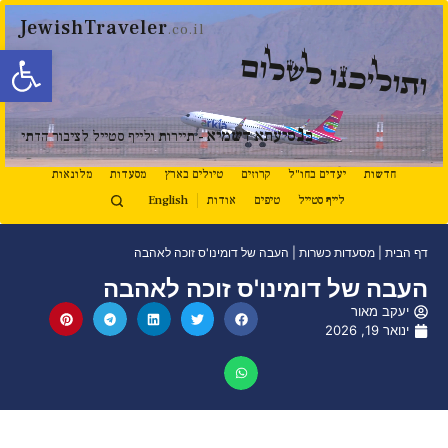
JewishTraveler
.co.il
פתח סרגל
ותוליכנו לשלום
נ
ב
סיעתא דשמיא
- תיירות ולייף סטייל לציבור הדתי
חדשות
יעדים בחו"ל
קרוזים
טיולים בארץ
מסעדות
מלונאות
לייף סטייל
טיפים
אודות
English
דף הבית
|
מסעדות כשרות
|
העבה של דומינו'ס זוכה לאהבה
העבה של דומינו'ס זוכה לאהבה
יעקב מאור
ינואר 19, 2026