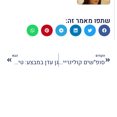
שתפו מאמר זה:
הקודם
הבא
סופ"שים קולינריים במלון 'כנען' מרשת פתאל
גן עדן במבצע: טיסות לסיישל ב700 דולר בלבד