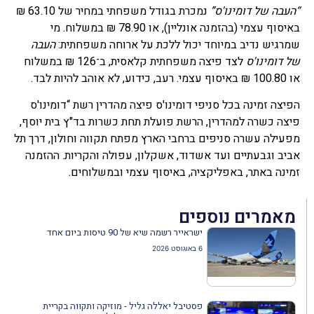
“
העבה של דומינו'ס
”
נמכרת בגודל משפחתי במחיר של 63.10 ₪
באיסוף עצמי (בהזמנה אונליין), או 78.90 ₪ במשלוח. מי
שמרגיש נדיב במיוחד יכול ללכת על ארוחה משפחתית:
העבה
של דומינו'ס
לצד פיצה משפחתית קלאסית, ב־126 ₪ במשלוח
או 100.80 ₪ באיסוף עצמי. רעב, כידוע, לא אוהב להיות לבד.
הפיצה זמינה בכל סניפי דומינו'ס פיצה מהדרין רשת “דומינו'ס
פיצה כשרה למהדרין, הרשת פועלת תחת כשרות בד"ץ בית יוסף,
מפעילה עשרה סניפים ברחבי הארץ מפתח תקווה וחולון, דרך תל
אביב וגבעתיים ועד אשדוד, אשקלון, עפולה והקריות. ההזמנה
זמינה באתר, באפליקציה, באיסוף עצמי ובמשלוחים.
מאמרים נוספים
ישראייר רשמה שיא של 90 טיסות ביום אחד
6 באוגוסט 2026
פסטיבל יאללה גליל - מוזיקה ותקווה בקריית