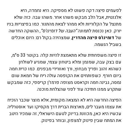
לפעמים פיצה דקה פשוט לא מספיקה. היא נחמדה, היא
אלגנטית, אבל הלב מבקש משהו אחר. משהו עבה. כזה שלא
מתנצל על הקלוריות ולא ממהר לצאת מהתנור. כמו בפיצריות בניו
יורק. כאן נכנסת לתמונה
“
העבה של דומינו'ס
”
, ההשקה החדשה
של
דומינו'ס פיצה מהדרין
, שמצהירה בקול רם: היום אוכלים
בשביל הנשמה.
זו פיצה משפחתית שלא מתאמצת להיות קלה. בקוטר 33 ס"מ,
עם בצק עבה, שמנמן ומלא ביטחון עצמי, שמגיע לשולחן
כשהוא זהוב ופריך מבחוץ, ורך ואוורירי מבפנים. כמו כרית חמה
ביום חורף. כשפותחים את הקופסה עולה ריח של חמאת שום
נמסה, גבינה חמה וקראסט מצופה פרמז'ן קריספי, כזה שמבקש
שתקרע ממנו חתיכה עוד לפני שהצלחת מוכנה.
הפיצה החדשה היא לא המצאה מקומית, אלא מוצר שכבר הוכיח
את עצמו מעבר לים, מארצות הברית דרך מקסיקו ועד אוסטרליה.
עכשיו היא כאן, מכוונת בדיוק לטעם הישראלי, זה שמכיר היטב
את המתח שבין פינוק למצפון, ובוחר בפינוק.