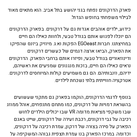
פארק הדרקונים נפתח בגני יהושע בתל אביב. הוא מתאים מאוד
לבילוי משפחתי בחופש הגדול.
כידוע, ילדים אוהבים אגדות גם על דרקונים. בפארק הדרקונים
הם יוכלו לפגוש אותם בגודל טבעי, ולחוות כאילו הם חיים
במחיצתנו. חברות EGOeast הפקות וא.ג. מיוזיק ביזנס שהפיקו
את הפארק, הביאו ארצה דגמים של כעשרים דרקונים
ודינוזאורים בגודל טבעי, ופיזרו אותם ברחבי הפארק. הדרקונים
נראים כאילו הם חיים, בזכות מנגנונים שמניעים את ראשיהם,
ידיהם, וזנבותיהם. הם גם משמיעים קולות המיוחסים לדרקונים.
אטרקציה חווייתית בלתי נשכחת לילדים.
בנוסף לדגמי הדרקונים, הוקמו בפארק גם מתקני שעשועים
בהשראת דמויות של דרקונים, כמו מתחם מתנפחים, אוהל ממוזג
שבו משקפי מציאות מדומה VR שבו יכולים הילדים לחוש
רכיבה על גבי דרקונים, רכבת זעירה של דרקונים, שייט באגם
הפארק על סירה בצורה של דרקון, עמדת רכיבה על דרקונים,
וכדומה. במרכז הפארק בנו עמדת תצפית גבוהה המשקיפה על