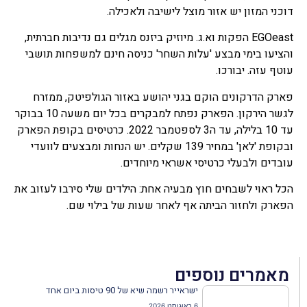
דוכני המזון יש אזור מוצל לישיבה ולאכילה.
EGOeast הפקות וא.ג. מיוזיק ביזנס מגלים גם נדיבות חברתית,
והציעו בימי מבצע 'עלות השחר' כניסה חינם למשפחות תושבי
עוטף עזה. יבורכו.
פארק הדרקונים הוקם בגני יהושע באזור הגולפיטק, ממזרח
לגשר הירקון. הפארק נפתח למבקרים בכל יום משעה 10 בבוקר
עד 10 בלילה, עד ה3 לספטמבר 2022. כרטיסים בקופת הפארק
ובקופת 'לאן' במחיר 139 שקלים. יש הנחות ומבצעים לוועדי
עובדים ולבעלי כרטיסי אשראי מיוחדים.
הכל ראוי לשבחים חוץ מבעיה אחת: הילדים שלי סירבו לעזוב את
הפארק ולחזור הביתה אף לאחר שעות של בילוי שם.
מאמרים נוספים
ישראייר רשמה שיא של 90 טיסות ביום אחד
6 באוגוסט 2026