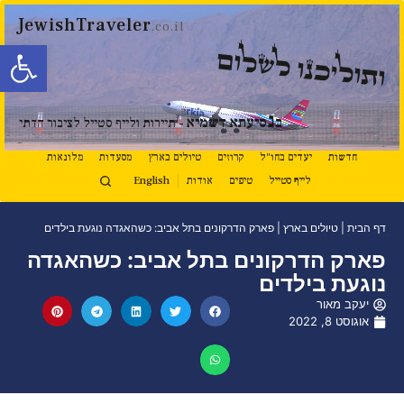
JewishTraveler
.co.il
פתח סרגל
ותוליכנו לשלום
נ
ב
סיעתא דשמיא
- תיירות ולייף סטייל לציבור הדתי
חדשות
יעדים בחו"ל
קרוזים
טיולים בארץ
מסעדות
מלונאות
לייף סטייל
טיפים
אודות
English
דף הבית
|
טיולים בארץ
|
פארק הדרקונים בתל אביב: כשהאגדה נוגעת בילדים
פארק הדרקונים בתל אביב: כשהאגדה
נוגעת בילדים
יעקב מאור
אוגוסט 8, 2022