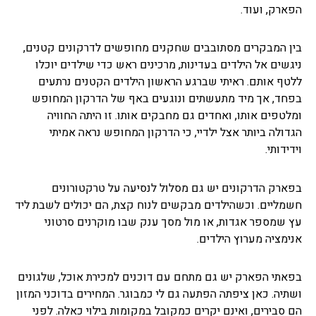
הפארק, ועוד.
בין המבקרים מסתובבים שחקנים מחופשים לדרקונים קטנים,
ניגשים אל הילדים בעדינות, מרכינים ראש כדי שילדים יוכלו
ללטף אותם. ראיתי שברגע הראשון הילדים הקטנים נרתעים
בפחד, אך מיד מתעשתים ונוגעים באף של הדרקון המחופש
ומלטפים אותו, ואחדים גם מחבקים אותו. זו היתה החוויה
הגדולה ביותר אצל ילדיי, כי הדרקון המחופש נראה אמיתי
וידידותי.
בפארק הדרקונים יש גם מסלול לנסיעה על טרקטורונים
חשמליים. וכשהילדים מבקשים לנוח קצת, הם יכולים לשבת ליד
עץ שמספר אגדות, או מול מסך ענק שבו מוקרנים סרטוני
אנימציה מערוץ הילדים.
בפאתי הפארק יש גם מתחם עם דוכנים למכירת אוכל, שלגונים
ושתיה. כאן ציפתה הפתעה גם לי כמבוגר. המחירים בדוכני המזון
הם סבירים, ואינם יקרים כמקובל במקומות בילוי כאלה. לפני