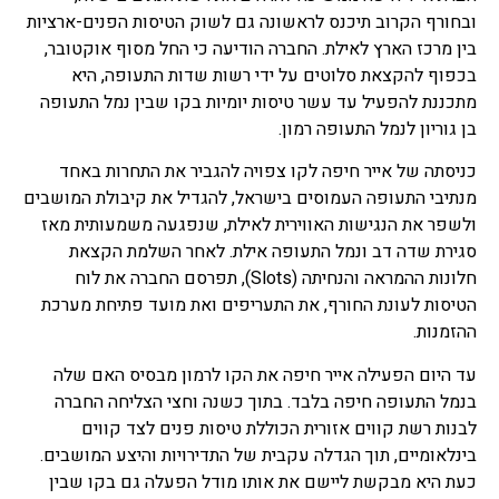
ובחורף הקרוב תיכנס לראשונה גם לשוק הטיסות הפנים-ארציות
בין מרכז הארץ לאילת. החברה הודיעה כי החל מסוף אוקטובר,
בכפוף להקצאת סלוטים על ידי רשות שדות התעופה, היא
מתכננת להפעיל עד עשר טיסות יומיות בקו שבין נמל התעופה
בן גוריון לנמל התעופה רמון.
כניסתה של אייר חיפה לקו צפויה להגביר את התחרות באחד
מנתיבי התעופה העמוסים בישראל, להגדיל את קיבולת המושבים
ולשפר את הנגישות האווירית לאילת, שנפגעה משמעותית מאז
סגירת שדה דב ונמל התעופה אילת. לאחר השלמת הקצאת
חלונות ההמראה והנחיתה (Slots), תפרסם החברה את לוח
הטיסות לעונת החורף, את התעריפים ואת מועד פתיחת מערכת
ההזמנות.
עד היום הפעילה אייר חיפה את הקו לרמון מבסיס האם שלה
בנמל התעופה חיפה בלבד. בתוך כשנה וחצי הצליחה החברה
לבנות רשת קווים אזורית הכוללת טיסות פנים לצד קווים
בינלאומיים, תוך הגדלה עקבית של התדירויות והיצע המושבים.
כעת היא מבקשת ליישם את אותו מודל הפעלה גם בקו שבין