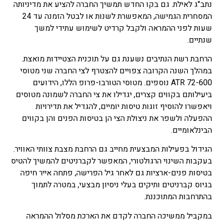
נתב"ג לאילת. גם בקו החדש תמשיך החברה להציע את מדיניותה
המסחרית הגמישה, המאפשרת לשנות או לבטל הזמנה עד 24
שעות לפני ההמראה ולקבל קרדיט לשימוש עתידי למשך
שנתיים.
הרחבת רשת הנתיבים נשענת גם על תוכנית הצטיידות מואצת.
במהלך השנה הקרובה צפויים להצטרף לצי החברה שני מטוסי
ATR 72-600 נוספים. מטוסי הטורבו-פרופ הללו, הידועים
ביעילותם בקווים קצרים, יגדילו את צי החברה לשמונה מטוסים
ויאפשרו להוסיף זוגות טיסות יומיים, להגדיל את תדירויות
ההפעלה ולשפר את ניצולת הצי הן בטיסות הפנים והן בקווים
הבינלאומיים.
הגידול בפעילות המבצעית מחייב גם הרחבת מצבת צוותי האוויר.
בעקבות השינוי הרגולטורי, המאפשר לקברניטים להמשיך להטיס
בטיסות פנים-ארציות גם לאחר גיל הפרישה, פתחה אייר חיפה
בגיוס קברניטים ותיקים בעלי ניסיון מבצעי, במטרה לתמוך
בהתרחבות המתוכננת.
במקביל ממשיכה החברה לקדם את הארכת מסלול ההמראה