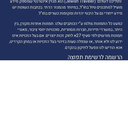
'ותוליכנו לשלום' (Jewish Traveler) הוא מגזין אינטרנטי שמספק מידע
מועיל למתכננים טיול בחו"ל, במיוחד מהמגזר הדתי. בכתבות השונות יש
מידע ייחודי גם על היבטי יהדות ומקומות כשרים בחו"ל.
כמעט כל התמונות צולמו ע"י הכותבים שלנו. תמונות אחרות מקורן, בין
היתר, במשרדי תיירות, חברות מסחריות, סוכנויות יחסי ציבור, מאגרי
תמונות מורשים לפי סעיף 27א לחוק זכות יוצרים. אם בעל הזכויות אינו
ידוע לנו ולא אותר, או שנפלה טעות בזיהוי בעל הזכויות או במתן הקרדיט,
אנא הודיעו לנו ונפעל לתיקון בהקדם.
הרשמה לרשימת תפוצה
דואר אלקטרוני