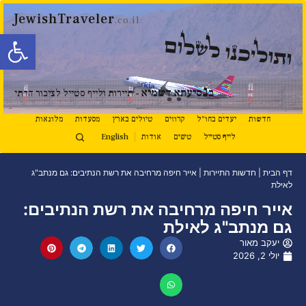
JewishTraveler
.co.il
פתח סרגל
ותוליכנו לשלום
נ
ב
סיעתא דשמיא
- תיירות ולייף סטייל לציבור הדתי
חדשות
יעדים בחו"ל
קרוזים
טיולים בארץ
מסעדות
מלונאות
לייף סטייל
טיפים
אודות
English
דף הבית
|
חדשות התיירות
|
אייר חיפה מרחיבה את רשת הנתיבים: גם מנתב"ג
לאילת
אייר חיפה מרחיבה את רשת הנתיבים:
גם מנתב"ג לאילת
יעקב מאור
יולי 2, 2026