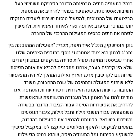
בנמל התעופה חיפה. מבחינתה מדובר בפרויקט תשתיתי בעל
חשיבות אסטרטגית, שיאפשר בעתיד להרחיב את מעטפת
הביצועים של המטוסים, להפעיל טיסות ישירות ליעדים רחוקים
יותר במרכז ובמערב אירופה ואף לאיחוד האמירויות, ולהמשיך
לפתח את חיפה כבסיס הפעילות המרכזי של החברה.
גונן אוסישקין, מנכ"ל אייר חיפה, מכריז: "הפעילות המתוכננת בין
נתב"ג לרמון היא צעד אסטרטגי נוסף בתוכנית הצמיחה שלנו.
אחרי שביססנו מחיפה פעילות סדירה בהיקפים ובמגוון יעדים
שלא היו קיימים בעבר, אנחנו מתכננים להביא את אותה תפיסת
שירות גם לקו שבין מרכז הארץ ואילת. המהלך לא היה מתאפשר
ללא שיתוף הפעולה והתמיכה של שרת התחבורה, משרד
התחבורה, רשות התעופה האזרחית ורשות שדות התעופה. אנו
מודים להם על האמון ועל העבודה המשותפת שמאפשרת
להרחיב את אפשרויות הטיסה עבור הציבור. מדובר בבשורה
משמעותית עבור תושבי אילת וחבל אילות, ציבור הנוסעים
והתיירות בישראל. בכוונתנו להרחיב את הפעילות בהדרגה,
בהתאם לביקוש ולהיקף הסלוטים שיוקצו לנו. במקביל נמשיך
להשקיע בפיתוח נמל התעופה חיפה, שהוא בסיס הפעילות