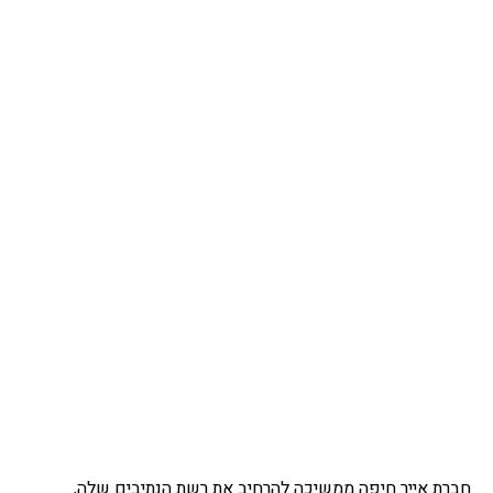
חברת אייר חיפה ממשיכה להרחיב את רשת הנתיבים שלה,