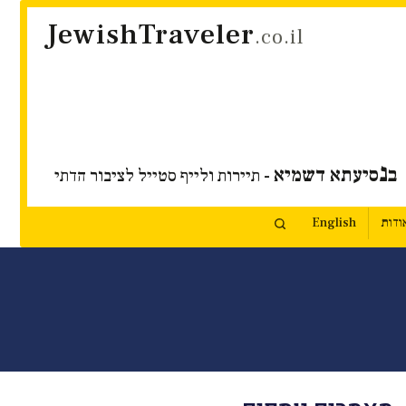
JewishTraveler
.co.il
נ
ב
סיעתא דשמיא
- תיירות ולייף סטייל לציבור הדתי
ודות
English