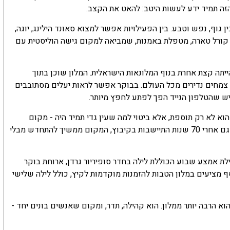
 תמיד ידע לעשות היטב: להאט את הקצב.
וף, נפש וטבע. בין הפעילויות אפשר למצוא סאונד הילינג, יוגה,
יא קורל טארה, מטפלת באמנות, שמביאה למקום גישה הוליסטית עם
 הייתה קצת אחרת בנוף המלונאות הישראלית. המלון שוכן בתוך
ני צמחים נדירים מכל העולם. בבוקר אפשר לראות יעלים מסתובבים
ש שהטלפון הנייד הפך לפתע לחפץ מיותר.
דר הוא לא רק תוספת, אלא ביטוי למה שעין גדי תמיד היה - מקום
שמרפא את הגוף ומטעין את הנפש באנרגיה והתחדשות". לדבריה, גם אחרי 70 שנות התיישבות בקיבוץ, המקום ממשיך להתחדש מבלי
לת אמצע שבוע הכוללת לילה בחדר סופיריור גרדן, ארוחת בוקר
ת במחיר של 1,550 שקלים לזוג. בנוסף מציעים במלון הטבות להזמנות מוקדמות לקיץ, כולל לילה שלישי
ן גדי החוגג השנה 70 שנה להתיישבות, הוא הרבה יותר ממלון. הוא קהילה, תדר, ומקום שאנשים בונים יחד -