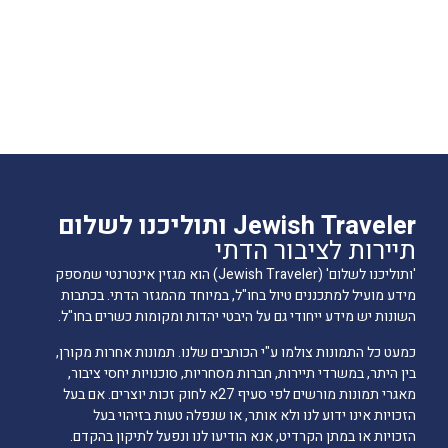
Jewish Traveler ותוליכנו לשלום
תיירות לציבור הדתי
'ותוליכנו לשלום' (Jewish Traveler) הוא מגזין אינטרנטי שמספק
מידע מועיל למתכננים טיול בחו"ל, במיוחד מהמגזר הדתי. בכתבות
השונות יש מידע ייחודי גם על היבטי יהדות ומקומות כשרים בחו"ל.
כמעט כל התמונות צולמו ע"י הכותבים שלנו. תמונות אחרות מקורן,
בין היתר, במשרדי תיירות, חברות מסחריות, סוכנויות יחסי ציבור,
מאגרי תמונות מורשים לפי סעיף 27א לחוק זכות יוצרים. אם בעל
הזכויות אינו ידוע לנו ולא אותר, או שנפלה טעות בזיהוי בעל
הזכויות או במתן הקרדיט, אנא הודיעו לנו ונפעל לתיקון בהקדם.