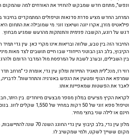
ונפש", מתחם חדש שמבקש להחזיר את האורחים למה שהמקום הזה
המרחב החדש מציע סדרת סדנאות וטיפולים המתמקדים בחיבור בין ג
פילאטיס מזרן, אקרו יוגה ושיאצו זוגי. מי שמובילה את התחום ה
דגש על רוגע, הקשבה פנימית והתנתקות מהרעש שמגיע מבחוץ.
החיבור הזה בין טבע, שלווה ובריאות אינו מקרי כאן. עין גדי תמיד
הקיבוץ, בלב הגן הבוטני הייחודי שבו חיים תושבים לצד מאות מי
בין השבילים, ובערב לשבת על המרפסת מול המדבר הדומם ולהרגי
רווי רז, מנכ"לית תאגיד התיירות ומלון עין גדי, אומרת כי "מרחב ת
לאבד את הפשטות שמאפיינת אותו.
לקראת הקיץ מציעים במלון מספר מבצעים מיוחדים. בין היתר, חבי
וטיפול ספא זוגי של 50 דקו
חינם או לילה שני בחצי מחיר.
מלון עין גדי, בלב קיבוץ עי
מקום ששייך לשקט, ולמי שמקשיב לו.