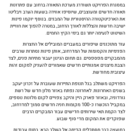
במסגרת הפרויקט תשודרג מערכת התאורה ברחוב עם פתרונות
תאורה חדשים ומעוצבים, שיוסיפו אווירה בשעות הערב ויבליטו
את הארכיטקטורה ההיסטורית של המבנים. בנוסף יוקמו פינות
ישיבה חדשות והצללות לאורך הרחוב, במטרה להפוך את חוויית
השיטוט לנעימה יותר גם בימי הקיץ החמים.
עוד מתוכננים שיפורים במעברים המובילים אל החצרות
הפנימיות והקסומות של המדרחוב, אותן פינות נסתרות שרבים
מהמבקרים מפספסים. גם תחום הגינון יעבור מתיחת פנים, לצד
הצבת מיצגים אמנותיים חדשים שאמורים להעניק למקום זהות
עיצובית מחודשת.
הפרויקט משתלב בגל תנופת התיירות שעוברת על זכרון יעקב
בשנים האחרונות. לאחרונה נפתח באזור מלון חדש של רשת
גורדוניה, ובאזור פארק היין והיקב צפויים לקום מלונות נוספים.
במקביל הוכשרו כ-100 מקומות חניה חדשים סמוך למדרחוב,
לצד הקמת תאי שירותים חדישים עבור המבקרים הרבים
שפוקדים את המקום מדי סוף שבוע.
במועצה כבר מסתכלים קדימה אל השלב הבא: בתום עבודות