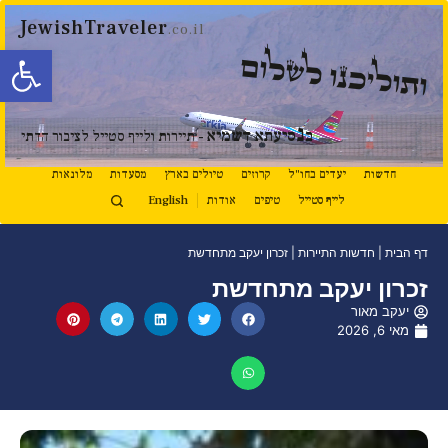
JewishTraveler
.co.il
פתח סרגל
ותוליכנו לשלום
נ
ב
סיעתא דשמיא
- תיירות ולייף סטייל לציבור הדתי
חדשות
יעדים בחו"ל
קרוזים
טיולים בארץ
מסעדות
מלונאות
לייף סטייל
טיפים
אודות
English
דף הבית
|
חדשות התיירות
|
זכרון יעקב מתחדשת
זכרון יעקב מתחדשת
יעקב מאור
מאי 6, 2026