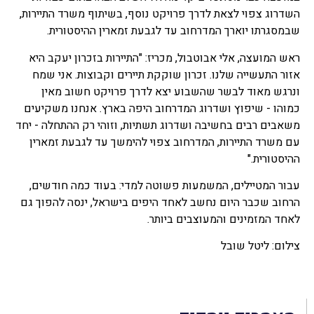
השדרוג צפוי לצאת לדרך פרויקט נוסף, בשיתוף משרד התיירות,
שבמסגרתו יוארך המדרחוב עד לגבעת זמארין ההיסטורית.
ראש המועצה, אלי אבוטבול, מכריז: "התיירות בזכרון יעקב היא
אזור התעשייה שלנו. זכרון שוקקת תיירים וקבוצות. אני שמח
ונרגש מאוד לבשר שהשבוע יצא לדרך פרויקט חשוב מאין
כמוהו - שיפוץ ושדרוג המדרחוב היפה בארץ. אנחנו משקיעים
משאבים רבים בחשיבה ושדרוג תשתיות, וזוהי רק ההתחלה - יחד
עם משרד התיירות, המדרחוב צפוי להימשך עד לגבעת זמארין
ההיסטורית."
עבור המטיילים, המשמעות פשוטה למדי: בעוד כמה חודשים,
הרחוב שכבר היום נחשב לאחד היפים בישראל, ינסה להפוך גם
לאחד המזמינים והמעוצבים ביותר.
צילום: ליטל שובל