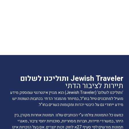
Jewish Traveler ותוליכנו לשלום
תיירות לציבור הדתי
'ותוליכנו לשלום' (Jewish Traveler) הוא מגזין אינטרנטי שמספק מידע
מועיל למתכננים טיול בחו"ל, במיוחד מהמגזר הדתי. בכתבות השונות יש
מידע ייחודי גם על היבטי יהדות ומקומות כשרים בחו"ל.
כמעט כל התמונות צולמו ע"י הכותבים שלנו. תמונות אחרות מקורן, בין
היתר, במשרדי תיירות, חברות מסחריות, סוכנויות יחסי ציבור, מאגרי
תמונות מורשים לפי סעיף 27א לחוק זכות יוצרים. אם בעל הזכויות אינו