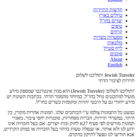
חדשות התיירות
טיולים בארץ
יעדים בחו"ל
טיפים
קרוזים
מסעדות כשרות
מלונאות
לייף סטייל
סוכנים
About
English
Jewish Traveler ותוליכנו לשלום
תיירות לציבור הדתי
'ותוליכנו לשלום' (Jewish Traveler) הוא מגזין אינטרנטי שמספק מידע
מועיל למתכננים טיול בחו"ל, במיוחד מהמגזר הדתי. בכתבות השונות יש
מידע ייחודי גם על היבטי יהדות ומקומות כשרים בחו"ל.
כמעט כל התמונות צולמו ע"י הכותבים שלנו. תמונות אחרות מקורן, בין
היתר, במשרדי תיירות, חברות מסחריות, סוכנויות יחסי ציבור, מאגרי
תמונות מורשים לפי סעיף 27א לחוק זכות יוצרים. אם בעל הזכויות אינו
ידוע לנו ולא אותר, או שנפלה טעות בזיהוי בעל הזכויות או במתן הקרדיט,
אנא הודיעו לנו ונפעל לתיקון בהקדם.