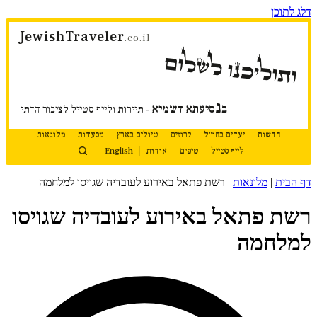
דלג לתוכן
JewishTraveler
.co.il
ותוליכנו לשלום
נ
ב
סיעתא דשמיא
- תיירות ולייף סטייל לציבור הדתי
חדשות
יעדים בחו"ל
קרוזים
טיולים בארץ
מסעדות
מלונאות
לייף סטייל
טיפים
אודות
English
דף הבית
|
מלונאות
|
רשת פתאל באירוע לעובדיה שגויסו למלחמה
רשת פתאל באירוע לעובדיה שגויסו
למלחמה