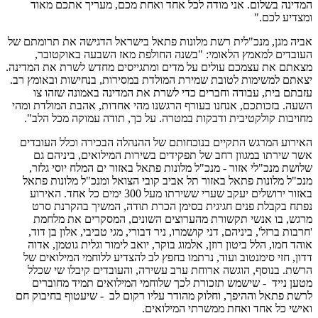
המדינה בשלום. אני מודה לכל אחד ואחת מכם, מעריך אתכם מאוד
ומצדיע לכם."
אביה מגן, מנכ"לית רשת מלונות פתאל בישראל הדגישה את תרומתם של
העובדים למאמץ הלאומי: "בשנה החולפת מאז השבעה באוקטובר,
מצאתם את עצמכם עולים על מדים ומתגייסים מחדש לשרת את המדינה.
יצאתם למשימות לטובת שמירת המולדת במסירות, בנחישות ובאומץ רב.
עזבתם בית, עבודה וחברים כדי לשרת את המדינה באמונה שזהו צו
השעה. בזכותכם, אנחנו בעורף הרגשנו מהי אחדות, אהבת המולדת ומהי
מחויבות קולקטיבית ודבקות במטרה. על כך, תודה עמוקה מכל הלב".
האירוע המרגש התקיים בנוכחותם של ההנהלה הבכירה וכלל העובדים
אשר שירתו במגוון רחב של תפקידים בשירות המילואים, ביניהם גם
שלושת מנכ"לי אזור - מנכ"ל מלונות פתאל באזור ים המלח יוסי גלזר,
מנכ"ל מלונות פתאל באזור תל אביב קובי הצואל ומנכ"ל מלונות פתאל
באזור ירושלים יעקב שערי ששירתו מעל 300 ימים כל אחד. האירוע
נפתח בקבלת פנים חגיגית בסימן הכרת תודה, המשיך בהקרנת סרט
מרגש, בו אנשי תקשורת מהערוצים השונים, המסקרים את מלחמת
'חרבות ברזל', ביניהם, דני קושמרו, ניר דבורי, מגי טביבי, אלון בן דוד,
אוהד חמו, הלל ביטון רוזן, אלמוג בוקר, יואב לימור וגלית גוטמן, אדוה
דדון, חזי סימנטוב ועוד, נרתמו בחפץ לב להצדיע ללוחמי המילואים של
הרשת. בנוסף, הוגשה ארוחת ערב עשירה, והעובדים קיבלו שי שכלל
מטען נייד - שישמש תזכורת לכך שלוחמי המילואים תמיד מחוברים
לרשת פתאל וההיפך, וחלוק מהודר עליו רקום לב - שיעטוף בחיבוק חם
ואישי כל אחד ואחת ממשרתי המילואים.