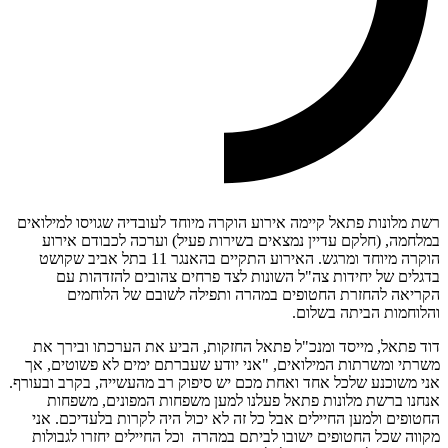
רשת מלונות פתאל קיימה אירוע הוקרה מיוחד לעובדיה שגויסו למילואים
במלחמה, (חלקם עדיין נמצאים בשירות פעיל) וערכה לכבודם אירוע
הוקרה מיוחד ומרגש. האירוע התקיים בהאנגר 11 בתל אביב שקושט
בדגלים של יחידות צה"ל השונות לצד פרחים צהובים להזדהות עם
הקריאה להחזרת החטופים במהרה ותפילה לשובם של הלוחמים
והלוחמות הביתה בשלום.
דוד פתאל, מייסד ומנכ"ל פתאל החזקות, הביע את הערכתו ובירך את
משרתי ומשרתות המילואים, "אני יודע שעברתם ימים לא פשוטים, אך
אני משוכנע שלכל אחד ואחת מכם יש סיפוק רב מהעשייה, בקרב ובעורף.
אנחנו ברשת מלונות פתאל פעלנו למען משפחות המפונים, משפחות
החטופים ולמען החיילים אבל כל זה לא יכול היה לקרות בלעדיכם. אני
מקווה שכל החטופים ישובו לביתם במהרה וכל החיילים יחזרו לגבולות