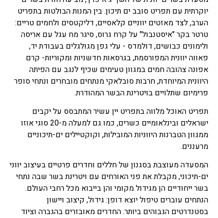
יוקרתית עם תפריט סובב ים תיכון. בין המנות הבולטות בתפריט
הערב, לצד מאזטים יווניים קלאסיים, דליקטסים ולחמים טריים:
טרטר בקר "איסטנבול" על קרח גרוס, סיגר מח עגל עם אריסה
ולימונים כבושים, דולמדס - עלי גפן מגולגלים בעבודת יד,
פאווה יוונית המפורסמת, בגרסאות חדשניות ומקוריות- קרם
אפונה צהובה חמים במגוון טעימים שכיף לנגב עם הפיתה
היוונית המיוחדת, חרבות סובלאקי מנתחים מובחרים ונתחי סופר
פרימיום שתלויים בויטרינת הבשר המהודרת.
תפריט האוכל מלווה בתפריט יין עשיר המתבסס על יקבים
ישראלים ובינלאומיים כשרים, כמו גם למעלה מ-20 סוגי אוזו
ממגוון הטברנות היווניות המובילות, וקוקטיילים ים-תיכוניים
מרעננים.
המסעדה מעוצבת בסגנון של חללים וחדרים פרטיים בעיצוב יווני
ים-תיכוני, מקבלת את פני האורחים עם ויטרינת בשר שבה נתחי
בשר ייחודיים הן מגידול מקומי והן בייבוא מכל רחבי העולם.
הנתחים עוברים טיפול יוצא דופן: גידול, קיצוב ויישון
בסטנדרטים הגבוהים ביותר. החדרים מאובזרים בהגברה וציוד