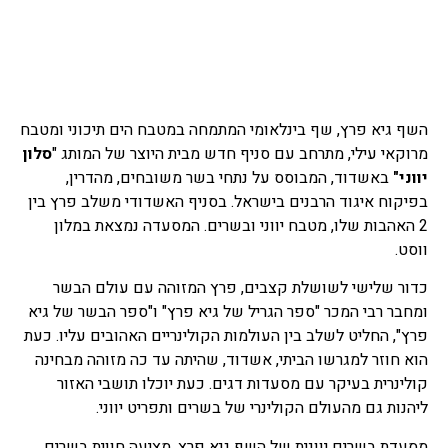
השף גיא פרץ, שף בינלאומי המתמחה במטבח הים תיכוני ומטבח
מרוקאי עילי, מתרחב עם סניף חדש מבית היוצר של המותג "
סלון
יווני"
באשדוד, המבוסס על נתחי בשר משובחים, מהדרין,
בפיקוח איגוד הרבנים בישראל. בסניף האשדודי משלב פרץ בין
2 האהבות שלו, מטבח יווני ובשרים. המסעדה נמצאת במלון
ווסט.
כדור שלישי לשושלת קצבים, פרץ המזוהה עם עולם הבשר
ומחבר רבי המכר "ספר הגריל של גיא פרץ" ו"ספר הבשר של גיא
פרץ", החליט לשלב בין העולמות הקולינריים האהובים עליו. כעת
הוא חוזר למגרשו הביתי, אשדוד, שהיתה עד כה מזוהה מבחינה
קולינרית בעיקר עם מסעדות דגים. כעת יוכלו תושבי האזור
ליהנות גם מהעולם הקולינרי של בשרים ותפריט יווני.
מסעדת בשרים יוונית של השף גיא פרץ, מציעה חווית בשרים