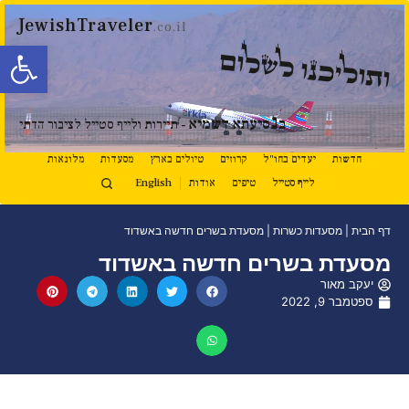
JewishTraveler
.co.il
פתח סרגל
ותוליכנו לשלום
נ
ב
סיעתא דשמיא
- תיירות ולייף סטייל לציבור הדתי
חדשות
יעדים בחו"ל
קרוזים
טיולים בארץ
מסעדות
מלונאות
לייף סטייל
טיפים
אודות
English
דף הבית
|
מסעדות כשרות
|
מסעדת בשרים חדשה באשדוד
מסעדת בשרים חדשה באשדוד
יעקב מאור
ספטמבר 9, 2022