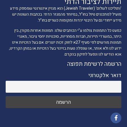
תיירות לציבור הדתי
'ותוליכנו לשלום' (Jewish Traveler) הוא מגזין אינטרנטי שמספק מידע
מועיל למתכננים טיול בחו"ל, במיוחד מהמגזר הדתי. בכתבות השונות יש
מידע ייחודי גם על היבטי יהדות ומקומות כשרים בחו"ל.
כמעט כל התמונות צולמו ע"י הכותבים שלנו. תמונות אחרות מקורן, בין
היתר, במשרדי תיירות, חברות מסחריות, סוכנויות יחסי ציבור, מאגרי
תמונות מורשים לפי סעיף 27א לחוק זכות יוצרים. אם בעל הזכויות אינו
ידוע לנו ולא אותר, או שנפלה טעות בזיהוי בעל הזכויות או במתן הקרדיט,
אנא הודיעו לנו ונפעל לתיקון בהקדם.
הרשמה לרשימת תפוצה
דואר אלקטרוני