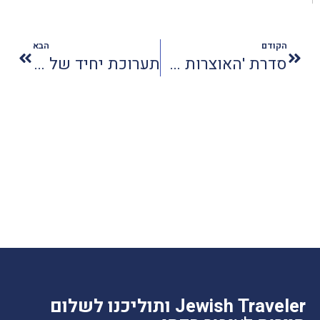
הקודם
הבא
סדרת 'האוצרות האבודים' לארה"ב
תערוכת יחיד של סאלח אלקרא בגלריה דואק בירושלים
Jewish Traveler ותוליכנו לשלום