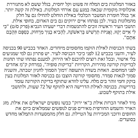
באזור המלונות בים המלח זה פשוט וקל יחסית, בגלל ששם לא מתגוררת
אוכלוסיה מקומית שבאה במגע עם אורחי המלונות. באילת זה קשה יותר.
אך בגלל חומרת המשבר הכלכלי באילת הוחלט להחילו גם על חלק
מהמלונות בעיר. לכן נפתחו איים ירוקים גם בים האדום, בחופי אילת.
תושבי העיר וראשיה זוכים להתגשמות דברי ישעיהו הנביא (פרק ס/ט) "כִּי
לִי אִיִּים יְקַוּוּ, וָאֳנִיּוֹת תַּרְשִׁישׁ בָּרִאשֹׁוֹנָה, לְהָבִיא בָנַּיִך מֵרָחוֹק, כַּסְפָּם וּזְהָבָם
אִתָּם".
בשתי הכניסות לאילת הוקמו מחסומים מיוחדים. האחד בכביש 90 בכניסה
לעיר, והשני בכביש 12 לפני כיכר הכניסה לעיר. יש פתרון גם למי שמגיעים
בלי אישור, ובכל זאת רוצים להיכנס לאי הירוק. למענם נפתחו שתי תחנות
לבדיקות קורונה מהירות, הקרויות "בדיקות סופיה", במרחק ק"מ אחדים
לפני המחסום. האחת בשדה התעופה 'רמון' הסמוך לחניון יטבתה, והשניה
סמוך לנאות סמדר. מחסומי קורונה הוצבו גם בכניסה לאזור המלונות בעין
בוקק וחמי זוהר בים מלח. עלינו לוודא שתוקף בדיקת הקורונה עומד
בדרישות. בכניסה לאילת הדרישה היא לתוקף של 72 שעות, ולתושבי
אילת בתוקף לשבוע.
מיד לאחר הכרזת אילת כ"אי ירוק" כבשו נופשים ישראלים את אילת. מזג
האויר והשמש החורפית מאירים פנים לנופשים שממלאים כיום את
החופים ודוכני המכירות על הטיילת. גם חלק מהמסעדות התמלאו מחדש
בסועדים.