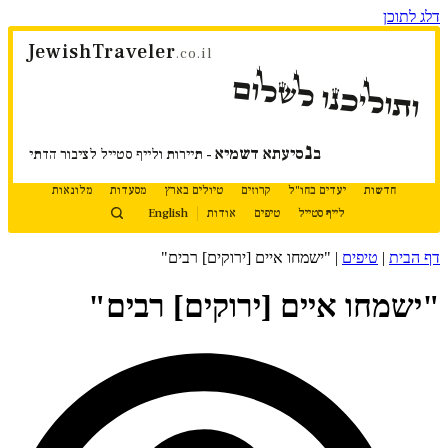
דלג לתוכן
JewishTraveler
.co.il
ותוליכנו לשלום
נ
ב
סיעתא דשמיא
- תיירות ולייף סטייל לציבור הדתי
חדשות
יעדים בחו"ל
קרוזים
טיולים בארץ
מסעדות
מלונאות
לייף סטייל
טיפים
אודות
English
דף הבית
|
טיפים
|
"ישמחו איים [ירוקים] רבים"
"ישמחו איים [ירוקים] רבים"