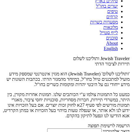
טיולים בארץ
יעדים בחו"ל
טיפים
קרוזים
מסעדות כשרות
מלונאות
לייף סטייל
סוכנים
About
English
Jewish Traveler ותוליכנו לשלום
תיירות לציבור הדתי
'ותוליכנו לשלום' (Jewish Traveler) הוא מגזין אינטרנטי שמספק מידע
מועיל למתכננים טיול בחו"ל, במיוחד מהמגזר הדתי. בכתבות השונות יש
מידע ייחודי גם על היבטי יהדות ומקומות כשרים בחו"ל.
כמעט כל התמונות צולמו ע"י הכותבים שלנו. תמונות אחרות מקורן, בין
היתר, במשרדי תיירות, חברות מסחריות, סוכנויות יחסי ציבור, מאגרי
תמונות מורשים לפי סעיף 27א לחוק זכות יוצרים. אם בעל הזכויות אינו
ידוע לנו ולא אותר, או שנפלה טעות בזיהוי בעל הזכויות או במתן הקרדיט,
אנא הודיעו לנו ונפעל לתיקון בהקדם.
הרשמה לרשימת תפוצה
דואר אלקטרוני