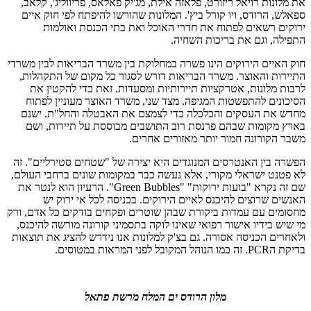
את מלונות רויאל ריזורט, פלאזה אילת, מג'יק פאלאס, פריווליג', קלאב,
ספאלש, הרודס, ויו קורל ביץ'. המלונות שהורשו להיפתח לפי חוק איים
ירוקים רשאים לפתוח את חדרי האוכל ואת בתי הכנסת ואולמות
התפילה, וגם את בריכות השחיה.
חוק האיים הירוקים הינו פשרה במחלוקת בין משרד הבריאות לבין משרדי
התיירות והאוצר. משרד הבריאות דורש לסגור כל מקום של התקהלות,
לרבות מלונות, אטרקציות תיירותיות ומסעדות. זאת כדי להקטין את
הסיכונים להתפשטות המגיפה. מצד שני, משרד האוצר מעוניין לפתוח
מחדש את העסקים והכלכלה כדי לצמצם את האבטלה והחל"ת. ישנם
בארץ מקומות שבהם פרנסת רוב התושבים מבוססת על תיירות, ושם
משבר הקורונה חמור יותר מאזורים אחרים.
הפשרה בין האנטרסים המנוגדים היא יצירה של "שטחים סטירליים". זה
לא פטנט ישראלי מקורי, אלא נעשה כבר במקומות שונים ברחבי העולם,
שם זה נקרא "בועות ירוקות" "Green Bubbles". הרעיון הוא לנטר את
האנשים שרוצים להיכנס לאיים הירוקים. בכניסה לכל אי ירוק יש
מחסומים עם עמדות ביקורת שבהן שוטרים ופקחים בודקים כל אדם, ורק
מי שיש בידיו אישור רפואי שאינו לוקה בתסמיני קורונה מורשה להיכנס,
ולאחרים הכניסה אסורה. גם בצ'ק למלונות אנו נידרש להציג את תוצאות
בדיקת הPCR. זה כמו הנוהל המקובל לפני המראות במטוסים.
מלון הרודס ים המלח מרשת פתאל