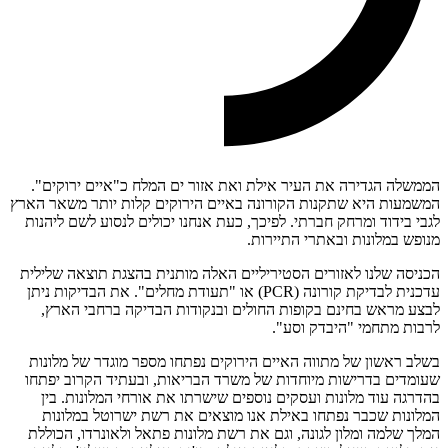
הממשלה הגדירה את העיר אילת ואת אזור ים המלח כ"איים ירוקים".
המשמעות היא שתקנות הקורונה באיים הירוקים קלות יותר משאר הארץ
לגבי בידוד ומרחק חברתי. לפיכך, כעת אנחנו יכולים לנסוע לשם ליהנות
מנופש במלונות ובאתרי התיירות.
הכניסה שלנו לאזורים הסטיריליים האלה מותנית בהצגת תוצאה שלילית
עדכנית לבדיקת קורונה (PCR) או "תעודת מחלים". את הבדיקות ניתן
לבצע מראש בחינם בקופות החולים ובנקודות הבדיקה ברחבי הארץ,
לרבות מתחמי "היבדק וסע".
בשלב ראשון של מתווה האיים הירוקים נפתחו מספר מוגדר של מלונות
שעומדים בדרישות מיוחדות של משרד הבריאות, ובעתיד הקרוב יפתחו
בהדרגה עוד מלונות ועסקים נוספים שישרתו את אורחי המלונות. בין
המלונות שכבר נפתחו באילת אנו מוצאים את רשת ישרוטל במלונות
המלך שלמה ומלון לגונה, וגם את רשת מלונות פתאל ולאונרדו, הכוללת