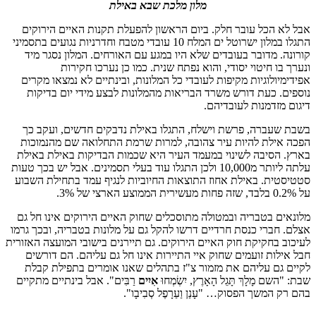
מלון מלכת שבא באילת
אבל לא הכל עובר חלק. ביום הראשון להפעלת תקנות האיים הירוקים
התגלו במלון ישרוטל ים המלח 10 עובדי מטבח וחדרניות נגועים בתסמיני
קורונה. מדובר בעובדים שלא היו במגע עם האורחים. המלון נסגר מיד
ונערך בו חיטוי יסודי, והוא נפתח שנית. כמו כן נערכו חקירות
אפידימיולוגיות מקיפות לעובדי כל המלונות, ובינתיים לא נמצאו מקרים
נוספים. כעת דורש משרד הבריאות מהמלונות לבצע מידי יום בדיקות
דיגום מזדמנות לעובדיהם.
בשבת שעברה, פרשת וישלח, התגלו באילת נדבקים חדשים, ועקב כך
הפכה אילת להיות עיר צהובה, למרות שרמת התחלואה שם מהנמוכות
בארץ. הסיבה לשינוי במעמד העיר היא שכמות הבדיקות באילת באילת
עלתה ליותר מ10,000 ולכן התגלו עוד בעלי תסמינים. אבל יש בכך טעות
סטטיסטית. באילת אחוז התוצאות החיוביות לנגיף עמד בתחילת השבוע
על 0.2% בלבד, שזה פחות מעשירית הממוצע הארצי של 3%.
מלונאים בטבריה ובמטולה מתוסכלים שחוק האיים הירוקים אינו חל גם
אצלם. חברי כנסת חרדיים דרשו להקל גם על מלונות בטבריה, ובכך גרמו
לעיכוב בחקיקת חוק האיים הירוקים. גם תיירנים בישובי המועצה האזורית
חבל אילות זועמים שחוק איי התיירות אינו חל גם עליהם. הם דורשים
לקיים גם עליהם את מזמור צ"ז בתהלים שאנו אומרים בתפילת קבלת
שבת: "השם מָלָךְ תָּגֵל הָאָרֶץ, יִשְׂמְחוּ
אִיִים
רַבִּים". אבל בינתיים מתקיים
בהם רק המשך הפסוק… "עָנַן וַעַרָפֶל סְבִיבָו".