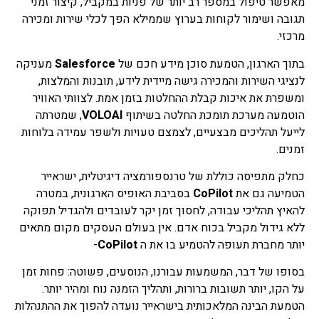
מאפשר טיפול במספר רב יותר של פניות במקביל, קיצור זמני
תגובה ושימור לקוחות בערוץ שממילא הפך לכלי שירות ומכירה
מרכזי.
בתוך הארגון, הטמעת סוכן מידע חכם של
Salesforce
מעניקה
לנציגי השירות והמכירה גישה מיידית לידע, תובנות והמלצות,
ומשפרת את איכות קבלת ההחלטות בזמן אמת. לצוותי האוויר
הוטמעה מערכת תומכת החלטה בשיתוף
VOLOAI
, שמטרתה
לייעל תהליכים מבצעיים, לצמצם טעויות ולשפר עמידה בלוחות
זמנים.
כחלק מתפיסה כוללת של טרנספורמציה דיגיטלית, ישראייר
הטמיעה גם את
CoPilot
בסביבת האופיס הארגונית, במטרה
להאיץ תהליכי עבודה, לחסוך זמן יקר לעובדים ולהגדיל תפוקה
ללא גידול מקביל בכוח אדם. אין בעולם העסקים מקום מתאים
יותר מחברת תעופה להטמיע בו את ה
CoPilot
-
בסופו של דבר, המשמעות עבורנו, הנוסעים, פשוטה: פחות זמן
על הקו, יותר תשובות ברורות, ותהליך הזמנה נוח ומהיר יותר.
הטמעת הבינה המלאכותית בישראייר נועדה להפוך את ההתנהלות