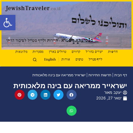
JewishTraveler
.co.il
פתח סרגל
ותוליכנו לשלום
נ
ב
סיעתא דשמיא
- תיירות ולייף סטייל לציבור הדתי
חדשות
יעדים בחו"ל
קרוזים
טיולים בארץ
מסעדות
מלונאות
לייף סטייל
טיפים
אודות
English
דף הבית
|
חדשות התיירות
|
ישראייר ממריאה עם בינה מלאכותית
ישראייר ממריאה עם בינה מלאכותית
יעקב מאור
ינואר 27, 2026