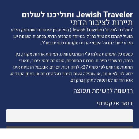
Jewish Traveler ותוליכנו לשלום
תיירות לציבור הדתי
'ותוליכנו לשלום' (Jewish Traveler) הוא מגזין אינטרנטי שמספק מידע
מועיל למתכננים טיול בחו"ל, במיוחד מהמגזר הדתי. בכתבות השונות יש
מידע ייחודי גם על היבטי יהדות ומקומות כשרים בחו"ל.
כמעט כל התמונות צולמו ע"י הכותבים שלנו. תמונות אחרות מקורן, בין
היתר, במשרדי תיירות, חברות מסחריות, סוכנויות יחסי ציבור, מאגרי
תמונות מורשים לפי סעיף 27א לחוק זכות יוצרים. אם בעל הזכויות אינו
ידוע לנו ולא אותר, או שנפלה טעות בזיהוי בעל הזכויות או במתן הקרדיט,
אנא הודיעו לנו ונפעל לתיקון בהקדם.
הרשמה לרשימת תפוצה
דואר אלקטרוני