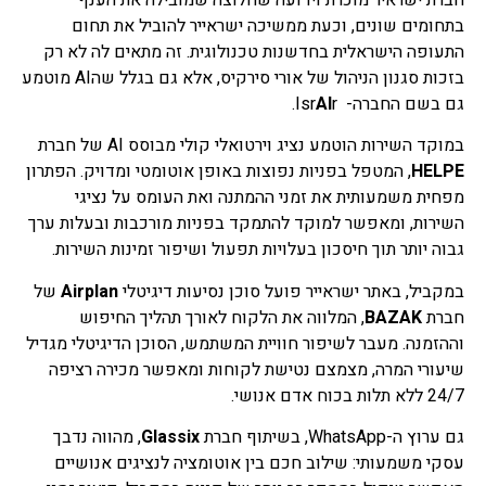
בתחומים שונים, וכעת ממשיכה ישראייר להוביל את תחום
התעופה הישראלית בחדשנות טכנולוגית. זה מתאים לה לא רק
בזכות סגנון הניהול של אורי סירקיס, אלא גם בגלל שהAI מוטמע
גם בשם החברה- Isr
r.
AI
במוקד השירות הוטמע נציג וירטואלי קולי מבוסס AI של חברת
HELPE
, המטפל בפניות נפוצות באופן אוטומטי ומדויק. הפתרון
מפחית משמעותית את זמני ההמתנה ואת העומס על נציגי
השירות, ומאפשר למוקד להתמקד בפניות מורכבות ובעלות ערך
גבוה יותר תוך חיסכון בעלויות תפעול ושיפור זמינות השירות.
במקביל, באתר ישראייר פועל סוכן נסיעות דיגיטלי
Airplan
של
חברת
BAZAK
, המלווה את הלקוח לאורך תהליך החיפוש
וההזמנה. מעבר לשיפור חוויית המשתמש, הסוכן הדיגיטלי מגדיל
שיעורי המרה, מצמצם נטישת לקוחות ומאפשר מכירה רציפה
24/7 ללא תלות בכוח אדם אנושי.
גם ערוץ ה-WhatsApp, בשיתוף חברת
Glassix
, מהווה נדבך
עסקי משמעותי: שילוב חכם בין אוטומציה לנציגים אנושיים