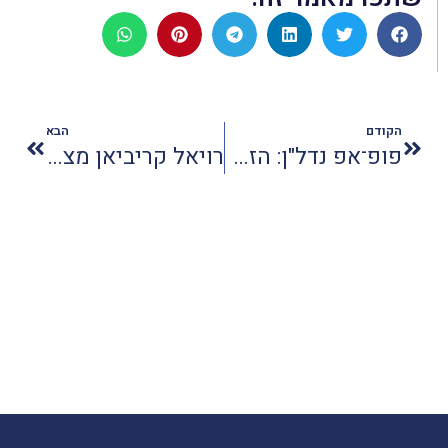
הקודם
הבא
פופ־אפ נדל"ן: הזדמנות חדשה למי שאיבדו בית במלחמה
רויאל קריביאן מציעה לנו גם קרוזים כשרים