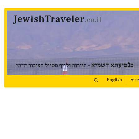
JewishTraveler
.co.il
נ
ב
סיעתא דשמיא
- תיירות ולייף סטייל לציבור הדתי
ודות
English