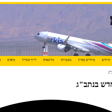
קרוזים
טיולים בארץ
מסעדות
מלונאות
לייף סטייל
טיפים
א
"ג
דש בנתב"ג