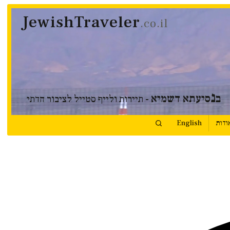
JewishTraveler
.co.il
נ
ב
סיעתא דשמיא
- תיירות ולייף סטייל לציבור הדתי
ודות
English