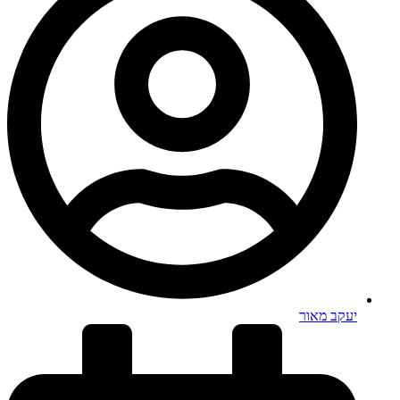
יעקב מאור