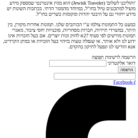
'ותוליכנו לשלום' (Jewish Traveler) הוא מגזין אינטרנטי שמספק מידע
מועיל למתכננים טיול בחו"ל, במיוחד מהמגזר הדתי. בכתבות השונות יש
מידע ייחודי גם על היבטי יהדות ומקומות כשרים בחו"ל.
כמעט כל התמונות צולמו ע"י הכותבים שלנו. תמונות אחרות מקורן, בין
היתר, במשרדי תיירות, חברות מסחריות, סוכנויות יחסי ציבור, מאגרי
תמונות מורשים לפי סעיף 27א לחוק זכות יוצרים. אם בעל הזכויות אינו
ידוע לנו ולא אותר, או שנפלה טעות בזיהוי בעל הזכויות או במתן הקרדיט,
אנא הודיעו לנו ונפעל לתיקון בהקדם.
הרשמה לרשימת תפוצה
דואר אלקטרוני
Facebook-f