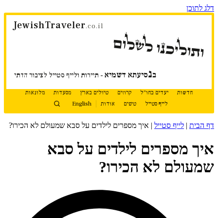
דלג לתוכן
JewishTraveler
.co.il
ותוליכנו לשלום
נ
ב
סיעתא דשמיא
- תיירות ולייף סטייל לציבור הדתי
חדשות
יעדים בחו"ל
קרוזים
טיולים בארץ
מסעדות
מלונאות
לייף סטייל
טיפים
אודות
English
דף הבית
|
לייף סטייל
|
איך מספרים לילדים על סבא שמעולם לא הכירו?
איך מספרים לילדים על סבא
שמעולם לא הכירו?