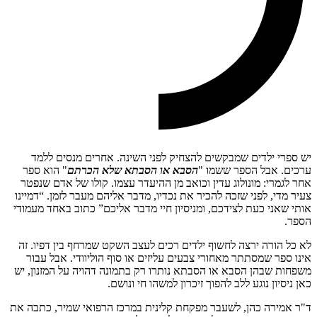
יש ספרי ילדים שמבקשים להצחיק לפני השינה. אחרים מנסים ללמד
ערכים. אבל הספר ששמו "
הסבא או הסבתא שלא הכרתם
" הוא ספר
אחר לגמרי: מונולוג עדין וכואב מן ההיעדר עצמו. קולו של אדם שנפטר
צעיר מדי, לפני שזכה להכיר את נכדיו, מדבר אליהם מעבר לזמן. “דמיינו
אותי שאני כעת לצידכם, ומניסיון חיי מדבר אליכם” כתוב באחד מעמודי
הספר.
לא כל הורה ירצה לחשוף ילדים רכים לעצב השקט שמרחף בין דפיו. זה
אינו ספר שמסתתר מאחורי צבעים עליזים או סוף הוליוודי. אבל עבור
משפחות שבהן הסבא או הסבתא נותרו רק בתמונה דהויה על המזנון, יש
כאן ניסיון נוגע ללב להפוך זיכרון למשהו חי ונושם.
ד"ר אמירה כהן, לשעבר מפקחת קלינית במרכז הרפואי שמיר, כתבה את