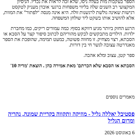
הספר בעקבות מות בעלה ניסו, שלא זכה לראות את נכדיו. הניסיון
המקצועי רב השנים שלה בליווי משפחות ברגעי אובדן מעניק לטקסט
רגישות שאינה גולשת לרגשנות זולה. היא אינה מנסה “לפתור” את המוות,
אלא להושיב אותו בשקט ליד שולחן המשפחה.
הרגע החזק ביותר מגיע דווקא בסוף: כמה עמודים ריקים, כמו מחברת
ילדות. הילדים מתבקשים לבקש מהוריהם לכתוב סיפור קצר על הסבא או
הסבתא, רצוי מצחיק. זו מחווה פשוטה, כמעט תמימה, שהופכת את הספר
מאנדרטה עצובה לגשר חי בין דורות.
ספר קטן, עצוב ומלא אהבה.
הסבתא או הסבא שלא הכרתם' מאת אמירה כהן . הוצאת 'מדיה 10'
מאמרים נוספים
פסטיבל יאללה גליל - מוזיקה ותקווה בקריית שמונה, נהריה
ומרום הגליל
6 באוגוסט 2026