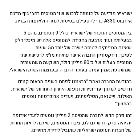
ישראייר מודיעה על כוונתה לרכוש שני מטוסים רחבי גוף מדגם
איירבוס A330 כדי להפעילם בטיסות למזרח ולארצות הברית.
צי המטוסים הנוכחי של ישראייר כולל 9 מטוסים, מהם 5
בבעלותה ועוד ארבעה בחכירה. למטוסים אלה יש מיכלי דלק
שאינם מספיקים לטיסה ישירה של יותר מ5 שעות.
לפיכך, דירקטוריון החברה אישר פתיחת מו״מ לרכישת שני
מטוסים בעלות של כ־80 מיליון דולר, השקעה משמעותית
שמשקפת אמון עמוק בעתיד החברה ובעוצמת השוק הישראלי.
בהודעת החברה נאמר: "ברצוננו לפתח בשנים הבאות קווים
חדשים למגוון יעדי תיירות ונופש, היתרון התחרותי של ישראייר:
תאילנד, וייטנאם, הפיליפינים, ויעדים ארוכי־טווח נוספים
בהמשך".
זהו פרק חדש לחברה שהטיסה 2 מיליון נוסעים ליעדי אירופה.
זה יהיה פרק חדש גם לנו, ציבור הנוסעים, שיזכה לראות תחרות
של חברות תעופה ישראליות שתוביל לירידת מחירים.