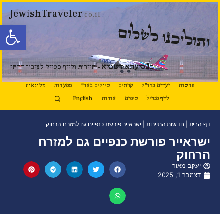
JewishTraveler
.co.il
פתח סרגל
ותוליכנו לשלום
נ
ב
סיעתא דשמיא
- תיירות ולייף סטייל לציבור הדתי
חדשות
יעדים בחו"ל
קרוזים
טיולים בארץ
מסעדות
מלונאות
לייף סטייל
טיפים
אודות
English
דף הבית
|
חדשות התיירות
|
ישראייר פורשת כנפיים גם למזרח הרחוק
ישראייר פורשת כנפיים גם למזרח
הרחוק
יעקב מאור
דצמבר 1, 2025