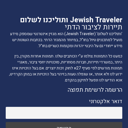
Jewish Traveler ותוליכנו לשלום
תיירות לציבור הדתי
'ותוליכנו לשלום' (Jewish Traveler) הוא מגזין אינטרנטי שמספק מידע
מועיל למתכננים טיול בחו"ל, במיוחד מהמגזר הדתי. בכתבות השונות יש
מידע ייחודי גם על היבטי יהדות ומקומות כשרים בחו"ל.
כמעט כל התמונות צולמו ע"י הכותבים שלנו. תמונות אחרות מקורן, בין
היתר, במשרדי תיירות, חברות מסחריות, סוכנויות יחסי ציבור, מאגרי
תמונות מורשים לפי סעיף 27א לחוק זכות יוצרים. אם בעל הזכויות אינו
ידוע לנו ולא אותר, או שנפלה טעות בזיהוי בעל הזכויות או במתן הקרדיט,
אנא הודיעו לנו ונפעל לתיקון בהקדם.
הרשמה לרשימת תפוצה
דואר אלקטרוני